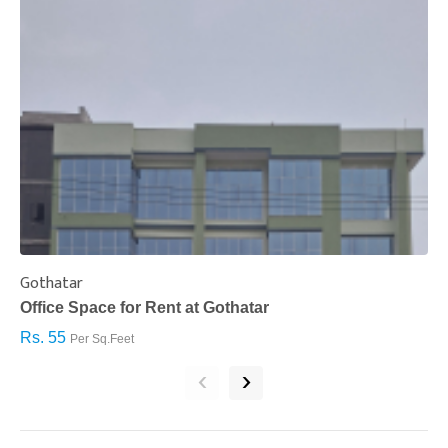
Gothatar
S
Office Space for Rent at Gothatar
H
Rs. 55
R
Per Sq.Feet
‹
›