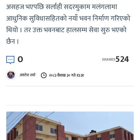
असहज भएपछि सर्लाही सदरमुकाम मलंगलामा
आधुनिक सुविधासहितको नयाँ भवन निर्माण गरिएको
थियो । तर उक्त भवनबाट हालसम्म सेवा सुरु भएको
छैन ।
0
524
SHARES
अमलेश शर्मा
२०८३ वैशाख ३० गते १३:३१