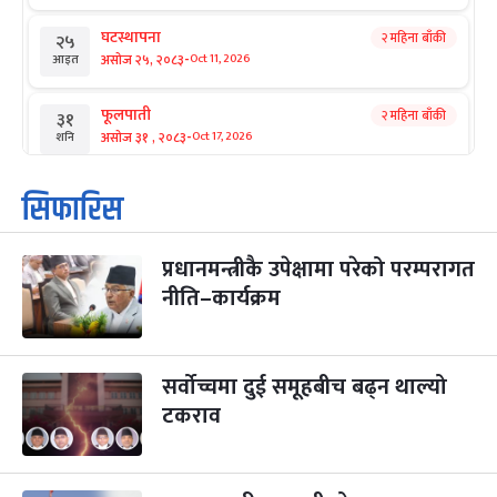
घटस्थापना
२ महिना बाँकी
२५
-
असोज २५, २०८३
Oct 11, 2026
आइत
फूलपाती
२ महिना बाँकी
३१
-
असोज ३१ , २०८३
Oct 17, 2026
शनि
कार्तिक सङ्क्रान्ति
२ महिना बाँकी
१
सिफारिस
-
कार्तिक १, २०८३
Oct 18, 2026
आइत
प्रधानमन्त्रीकै उपेक्षामा परेको परम्परागत
महानवमी
२ महिना बाँकी
३
-
नीति–कार्यक्रम
कार्तिक ३, २०८३
Oct 20, 2026
मंगल
विजयादशमी
२ महिना बाँकी
४
-
कार्तिक ४, २०८३
Oct 21, 2026
बुध
सर्वोच्चमा दुई समूहबीच बढ्न थाल्यो
टकराव
पापा‌ङ्कुशा एकादशी व्रत
२ महिना बाँकी
५
-
कार्तिक ५, २०८३
Oct 22, 2026
बिहि