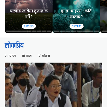
चट्याङ लागेमा तुरुन्त के
हान्ता भाइरस : कति
गर्ने ?
घातक ?
9
STORIES
8
STORIES
लोकप्रिय
२४ घण्टा
यो साता
यो महिना