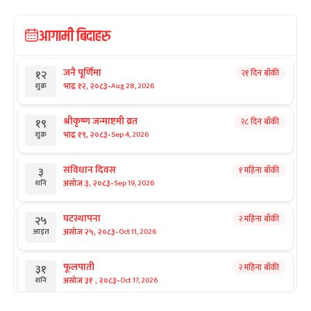
आगामी बिदाहरु
जनै पूर्णिमा
२१ दिन बाँकी
१२
-
भाद्र १२, २०८३
Aug 28, 2026
शुक्र
श्रीकृष्ण जन्माष्टमी व्रत
२८ दिन बाँकी
१९
-
भाद्र १९, २०८३
Sep 4, 2026
शुक्र
संविधान दिवस
१ महिना बाँकी
३
-
असोज ३, २०८३
Sep 19, 2026
शनि
घटस्थापना
२ महिना बाँकी
२५
-
असोज २५, २०८३
Oct 11, 2026
आइत
फूलपाती
२ महिना बाँकी
३१
-
असोज ३१ , २०८३
Oct 17, 2026
शनि