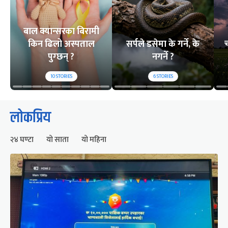
बाल क्यान्सरका बिरामी
किन ढिलो अस्पताल
सर्पले डसेमा के गर्ने, के
च
पुग्छन् ?
नगर्ने ?
10
STORIES
6
STORIES
लोकप्रिय
२४ घण्टा
यो साता
यो महिना