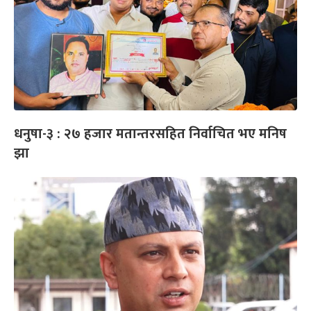
धनुषा-३ : २७ हजार मतान्तरसहित निर्वाचित भए मनिष
झा