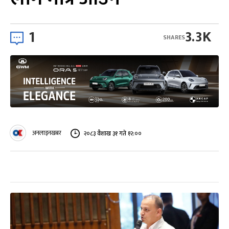
1
3.3K
SHARES
अनलाइनखबर
२०८३ वैशाख ३१ गते १२:००