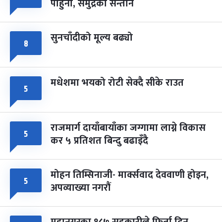
पाहुना, समुद्रका सन्तान
-
चैत्र ८, २०८३
Mar 22, 2027
सोम
सुनचाँदीको मूल्य बढ्यो
८
मधेशमा भयको रोटी सेक्दै सीके राउत
५
राजमार्ग दायाँबायाँका जग्गामा लाग्ने विकास
५
कर ५ प्रतिशत बिन्दु बढाइँदै
मोहन तिम्सिनाजी- मार्क्सवाद देववाणी होइन,
५
अपव्याख्या नगरौं
महानगरका १८७ सहकारीले फिर्ता दिन