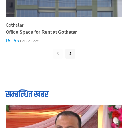
Gothatar
S
Office Space for Rent at Gothatar
H
Rs. 55
R
Per Sq.Feet
‹
›
सम्बन्धित खबर