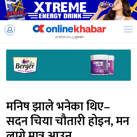
Skip
to
२२ साउन २०८३, शुक्रबार
content
मनिष झाले भनेका थिए–
सदन चिया चौतारी होइन, मन
लागे मात्र आउन