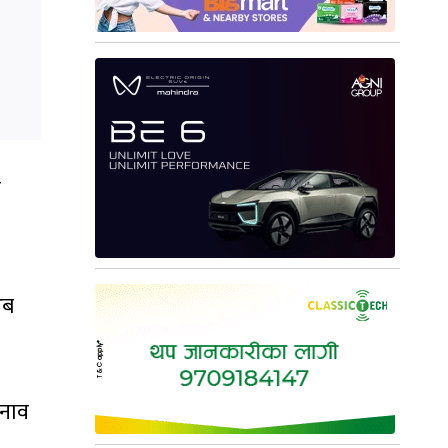
ो
अब
तनाव