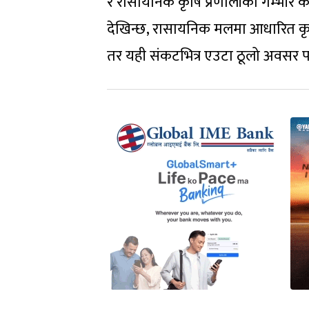
र रासायनिक कृषि प्रणालीको गम्भीर कमज
देखिन्छ, रासायनिक मलमा आधारित कृषि 
तर यही संकटभित्र एउटा ठूलो अवसर पन