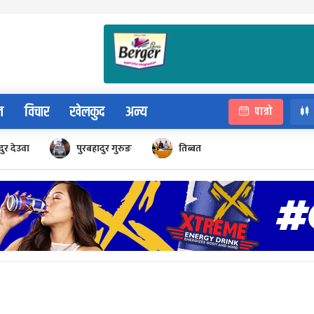
न
विचार
खेलकुद
अन्य
पात्रो
ुर देउवा
पुरबहादुर गुरुङ
तिब्बत