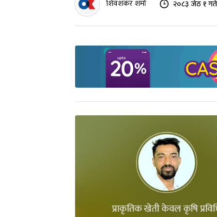
शिवशंकर शर्मा
२०८३ जेठ १ गत