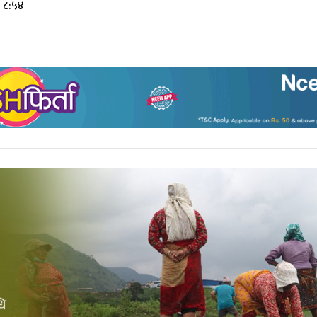
े ८:५४