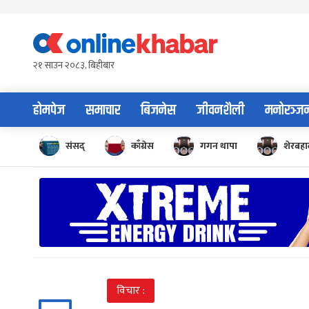
Skip
to
content
२१ साउन २०८३, बिहीबार
होमपेज
समाचार
बिजनेस
जीवनशैली
मनोरञ्ज
संसद्
काँग्रेस
गगन थापा
शेरबहाद
विचार :