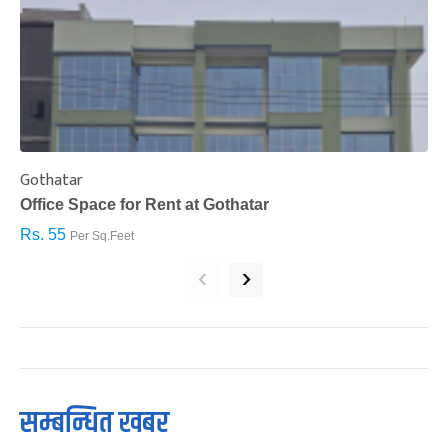
Gothatar
S
Office Space for Rent at Gothatar
H
Rs. 55
R
Per Sq.Feet
‹
›
सम्बन्धित खबर