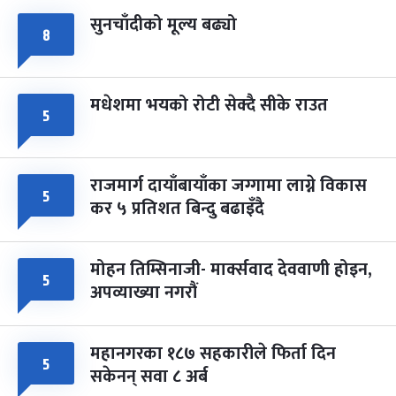
सुनचाँदीको मूल्य बढ्यो
८
मधेशमा भयको रोटी सेक्दै सीके राउत
५
राजमार्ग दायाँबायाँका जग्गामा लाग्ने विकास
५
कर ५ प्रतिशत बिन्दु बढाइँदै
मोहन तिम्सिनाजी- मार्क्सवाद देववाणी होइन,
५
अपव्याख्या नगरौं
महानगरका १८७ सहकारीले फिर्ता दिन
५
सकेनन् सवा ८ अर्ब