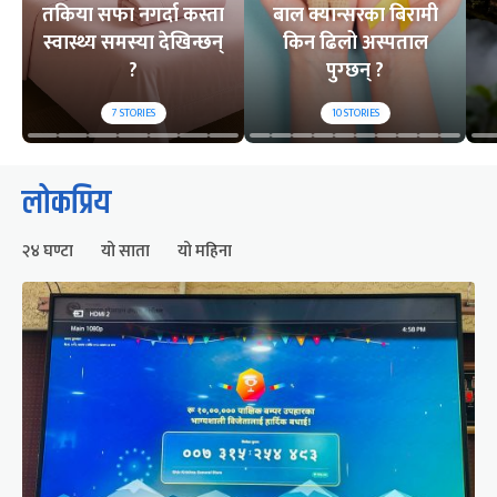
तकिया सफा नगर्दा कस्ता
बाल क्यान्सरका बिरामी
स्वास्थ्य समस्या देखिन्छन्
किन ढिलो अस्पताल
?
पुग्छन् ?
7
STORIES
10
STORIES
लोकप्रिय
२४ घण्टा
यो साता
यो महिना