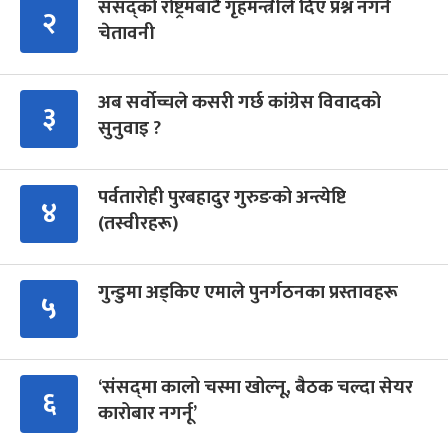
संसद्को रोष्ट्रमबाटै गृहमन्त्रीले दिए प्रश्न नगर्न
२
चेतावनी
अब सर्वोच्चले कसरी गर्छ कांग्रेस विवादको
३
सुनुवाइ ?
पर्वतारोही पुरबहादुर गुरुङको अन्त्येष्टि
४
(तस्वीरहरू)
गुन्डुमा अड्किए एमाले पुनर्गठनका प्रस्तावहरू
५
‘संसद्‍मा कालो चस्मा खोल्नू, बैठक चल्दा सेयर
६
कारोबार नगर्नू’