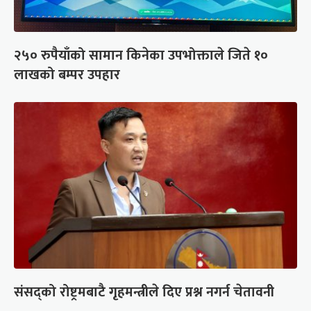
२५० रुपैयाँको सामान किनेका उपभोक्ताले जिते १०
लाखको बम्पर उपहार
संसद्को रोष्ट्रमबाटै गृहमन्त्रीले दिए प्रश्न नगर्न चेतावनी