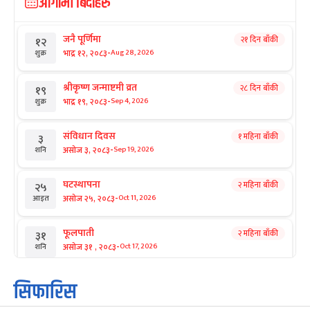
आगामी बिदाहरु
जनै पूर्णिमा
२१ दिन बाँकी
१२
-
भाद्र १२, २०८३
Aug 28, 2026
शुक्र
श्रीकृष्ण जन्माष्टमी व्रत
२८ दिन बाँकी
१९
-
भाद्र १९, २०८३
Sep 4, 2026
शुक्र
संविधान दिवस
१ महिना बाँकी
३
-
असोज ३, २०८३
Sep 19, 2026
शनि
घटस्थापना
२ महिना बाँकी
२५
-
असोज २५, २०८३
Oct 11, 2026
आइत
फूलपाती
२ महिना बाँकी
३१
-
असोज ३१ , २०८३
Oct 17, 2026
शनि
कार्तिक सङ्क्रान्ति
२ महिना बाँकी
१
सिफारिस
-
कार्तिक १, २०८३
Oct 18, 2026
आइत