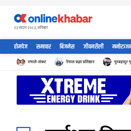
Skip
to
content
२३ साउन २०८३, शनिबार
होमपेज
समाचार
बिजनेस
जीवनशैली
मनोरञ्ज
एमाले-संकट
नेपाल प्रज्ञा प्रतिष्ठान
पुरबहादुर ग