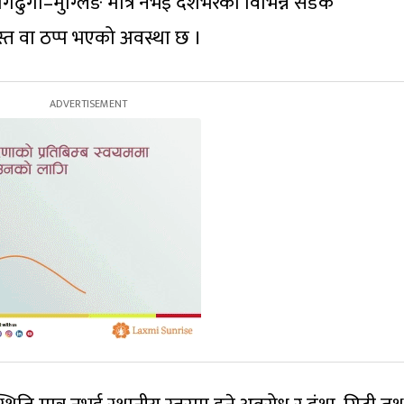
ढुंगा–मुग्लिङ मात्र नभई देशभरका विभिन्न सडक
्त वा ठप्प भएको अवस्था छ ।