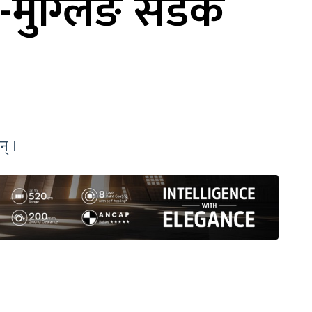
गा-मुग्लिङ सडक
न् ।