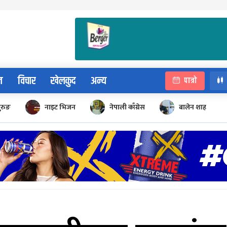
न
विचार
खेलकुद
अन्य
पात्रो
ुरुङ
नाइट भिजन
नेपाली काँग्रेस
बालेन शाह