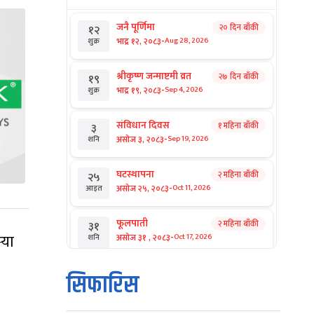
जनै पूर्णिमा
२० दिन बाँकी
१२
-
भाद्र १२, २०८३
Aug 28, 2026
शुक्र
श्रीकृष्ण जन्माष्टमी व्रत
२७ दिन बाँकी
१९
-
भाद्र १९, २०८३
Sep 4, 2026
शुक्र
संविधान दिवस
१ महिना बाँकी
३
-
असोज ३, २०८३
Sep 19, 2026
शनि
घटस्थापना
२ महिना बाँकी
२५
-
असोज २५, २०८३
Oct 11, 2026
आइत
फूलपाती
२ महिना बाँकी
३१
-
्या
असोज ३१ , २०८३
Oct 17, 2026
शनि
कार्तिक सङ्क्रान्ति
२ महिना बाँकी
१
सिफारिस
-
कार्तिक १, २०८३
Oct 18, 2026
आइत