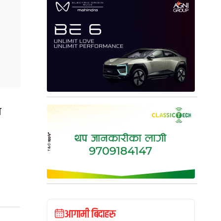
त
आगामी बिदाहरु