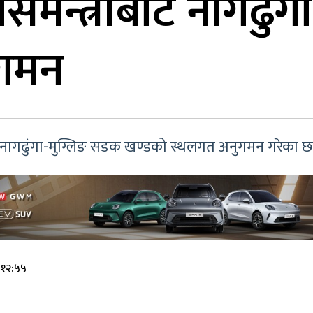
कासमन्त्रीबाट नागढुं
ुगमन
लले नागढुंगा-मुग्लिङ सडक खण्डको स्थलगत अनुगमन गरेका छ
 १२:५५