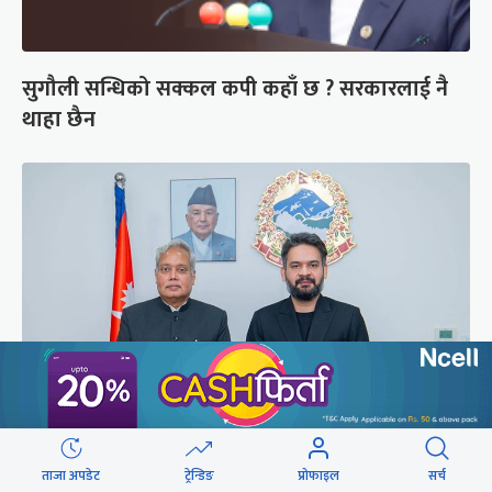
सुगौली सन्धिको सक्कल कपी कहाँ छ ? सरकारलाई नै
थाहा छैन
प्रधानमन्त्री बालेनसँग भारतीय राजदूतको भेटवार्ता
ताजा अपडेट
ट्रेन्डिङ
प्रोफाइल
सर्च