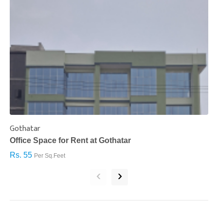
Gothatar
S
Office Space for Rent at Gothatar
H
Rs. 55
R
Per Sq.Feet
‹
›