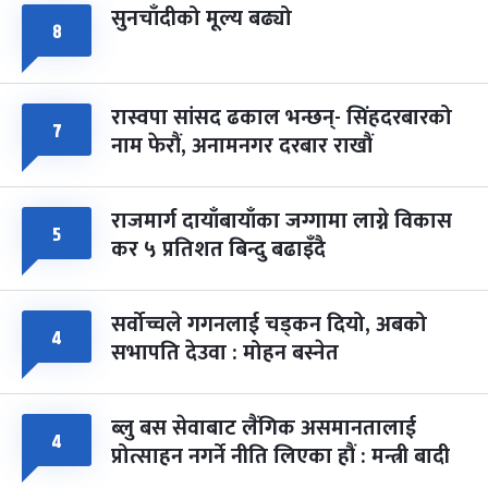
सुनचाँदीको मूल्य बढ्यो
८
फागुपूर्णिमा
७ महिना बाँकी
८
-
चैत्र ८, २०८३
Mar 22, 2027
सोम
रास्वपा सांसद ढकाल भन्छन्- सिंहदरबारको
७
नाम फेरौं, अनामनगर दरबार राखौं
राजमार्ग दायाँबायाँका जग्गामा लाग्ने विकास
५
कर ५ प्रतिशत बिन्दु बढाइँदै
सर्वोच्चले गगनलाई चड्कन दियो, अबको
४
सभापति देउवा : मोहन बस्नेत
ब्लु बस सेवाबाट लैंगिक असमानतालाई
४
प्रोत्साहन नगर्ने नीति लिएका हौं : मन्त्री बादी