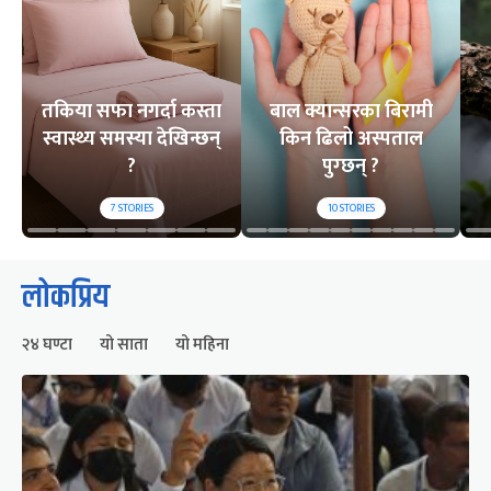
तकिया सफा नगर्दा कस्ता
बाल क्यान्सरका बिरामी
स्वास्थ्य समस्या देखिन्छन्
किन ढिलो अस्पताल
?
पुग्छन् ?
7
STORIES
10
STORIES
लोकप्रिय
२४ घण्टा
यो साता
यो महिना