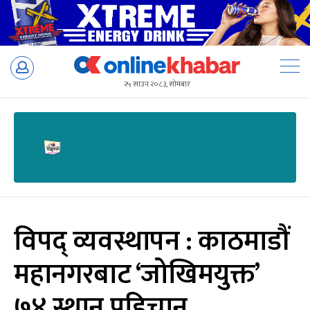
Skip
to
२५ साउन २०८३, सोमबार
content
विपद् व्यवस्थापन : काठमाडौं
महानगरबाट ‘जोखिमयुक्त’
७४ स्थान पहिचान