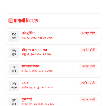
आगामी बिदाहरु
जनै पूर्णिमा
१८ दिन बाँकी
१२
-
भाद्र १२, २०८३
Aug 28, 2026
शुक्र
श्रीकृष्ण जन्माष्टमी व्रत
२५ दिन बाँकी
१९
-
भाद्र १९, २०८३
Sep 4, 2026
शुक्र
संविधान दिवस
१ महिना बाँकी
३
-
असोज ३, २०८३
Sep 19, 2026
शनि
घटस्थापना
२ महिना बाँकी
२५
-
असोज २५, २०८३
Oct 11, 2026
आइत
फूलपाती
२ महिना बाँकी
३१
-
असोज ३१ , २०८३
Oct 17, 2026
शनि