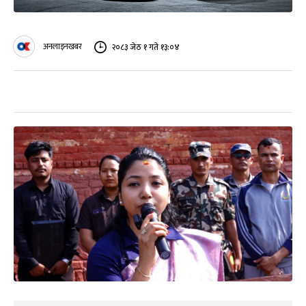
अनलाइनखबर
२०८३ जेठ १ गते १३:०४