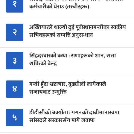
१
कर्मचारीको घेराउ (तस्वीरहरू)
अख्तियारले थाल्यो दुई पूर्वप्रधानमन्त्रीका स्वकीय
२
सचिवहरूको सम्पत्ति अनुसन्धान
सिंहदरबारको कथा : राणाहरूको शान, सत्ता
३
शक्तिको केन्द्र
मन्त्री हुँदा भ्रष्टाचार, बुढ्यौली लागेकाले
४
सजायबाट उन्मुक्ति
डीडीसीको बक्यौता : गगनको दाबीमा रास्वपा
५
सांसदले सरकारसँग मागे जवाफ