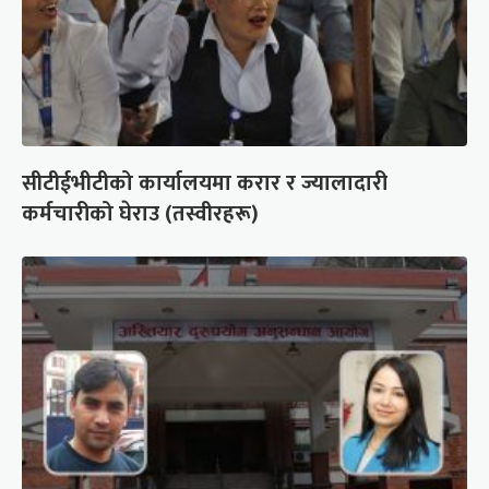
सीटीईभीटीको कार्यालयमा करार र ज्यालादारी
कर्मचारीको घेराउ (तस्वीरहरू)