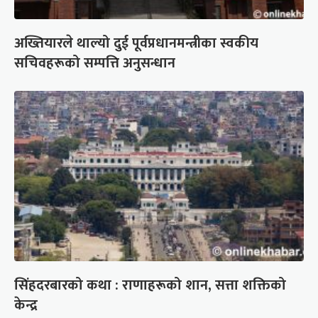
अख्तियारले थाल्यो दुई पूर्वप्रधानमन्त्रीका स्वकीय
सचिवहरूको सम्पत्ति अनुसन्धान
सिंहदरबारको कथा : राणाहरूको शान, सत्ता शक्तिको
केन्द्र