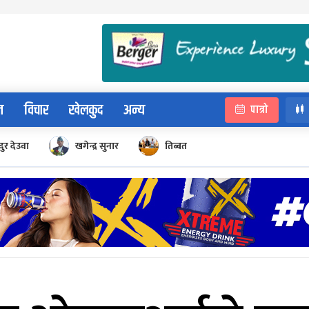
न
विचार
खेलकुद
अन्य
पात्रो
ुर देउवा
खगेन्द्र सुनार
तिब्बत