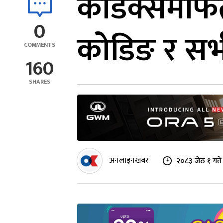
कोडेक्समार
0
कोडिङ र सर्भ
COMMENTS
160
SHARES
अनलाइनखबर
२०८३ जेठ १ गते