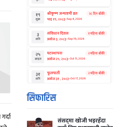
श्रीकृष्ण जन्माष्टमी व्रत
२८ दिन बाँकी
१९
-
भाद्र १९, २०८३
Sep 4, 2026
शुक्र
संविधान दिवस
१ महिना बाँकी
३
-
असोज ३, २०८३
Sep 19, 2026
शनि
घटस्थापना
२ महिना बाँकी
२५
-
असोज २५, २०८३
Oct 11, 2026
आइत
फूलपाती
२ महिना बाँकी
३१
-
असोज ३१ , २०८३
Oct 17, 2026
शनि
कार्तिक सङ्क्रान्ति
२ महिना बाँकी
१
सिफारिस
-
कार्तिक १, २०८३
Oct 18, 2026
आइत
महानवमी
२ महिना बाँकी
३
गर्दा
-
कार्तिक ३, २०८३
Oct 20, 2026
मंगल
संसद्‌मा खोजी भइरहँदा