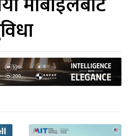
यो मोबाइलबाटै
ुविधा