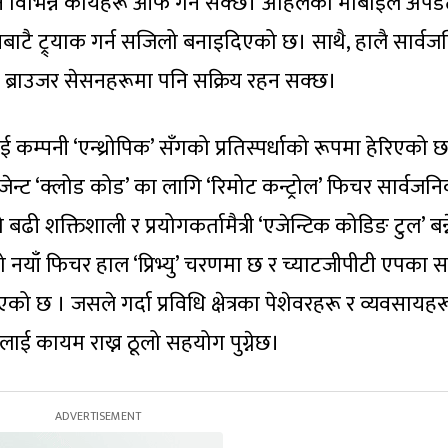
ि विभिन्न कार्यहरू आफैँ गर्न सक्छ। अहिलेको मोबाइल अपडे
ोनबाटै ट्र्याक गर्न सजिलो बनाइदिएको छ। साथै, हालै सार्व
टुल ब्राउजर सेसनहरूमा पनि सक्रिय रहन सक्छ।
नी ‘एन्थ्रोपिक’ सँगको प्रतिस्पर्धाको रूपमा हेरिएको 
जेन्ट ‘क्लोड कोड’ का लागि ‘रिमोट कन्ट्रोल’ फिचर सार्वजन
ढी शक्तिशाली र प्रयोगकर्तामैत्री ‘एजेन्टिक कोडिङ टुल’ बन्न
 यो नयाँ फिचर हाल ‘प्रिभ्यु’ चरणमा छ र च्याटजीपीटी एपका स
को छ । जसले गर्दा प्रविधि क्षेत्रका पेशेवरहरू र व्यवसायह
िलाई कायम राख्न ठूलो सहयोग पुग्नेछ।