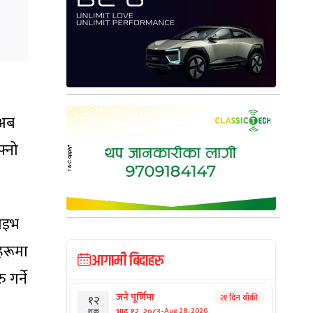
 अब
फ्नो
लाइभ
डहरूमा
आगामी बिदाहरु
 गर्ने
जनै पूर्णिमा
२१ दिन बाँकी
१२
-
भाद्र १२, २०८३
Aug 28, 2026
शुक्र