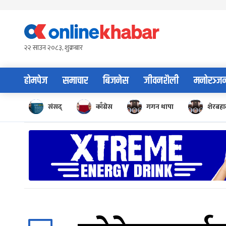
Skip
to
content
२२ साउन २०८३, शुक्रबार
होमपेज
समाचार
बिजनेस
जीवनशैली
मनोरञ्ज
संसद्
काँग्रेस
गगन थापा
शेरबहाद