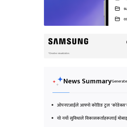
News Summary
Generated
ओपनएआईले आफ्नो कोडिङ टुल 'कोडेक्स'ल
यो नयाँ सुविधाले विकासकर्ताहरूलाई मोबाइलब