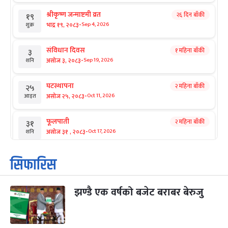
श्रीकृष्ण जन्माष्टमी व्रत
२६ दिन बाँकी
१९
-
भाद्र १९, २०८३
Sep 4, 2026
शुक्र
संविधान दिवस
१ महिना बाँकी
३
-
असोज ३, २०८३
Sep 19, 2026
शनि
घटस्थापना
२ महिना बाँकी
२५
-
असोज २५, २०८३
Oct 11, 2026
आइत
फूलपाती
२ महिना बाँकी
३१
-
असोज ३१ , २०८३
Oct 17, 2026
शनि
कार्तिक सङ्क्रान्ति
२ महिना बाँकी
१
सिफारिस
-
कार्तिक १, २०८३
Oct 18, 2026
आइत
झण्डै एक वर्षको बजेट बराबर बेरुजु
महानवमी
२ महिना बाँकी
३
-
कार्तिक ३, २०८३
Oct 20, 2026
मंगल