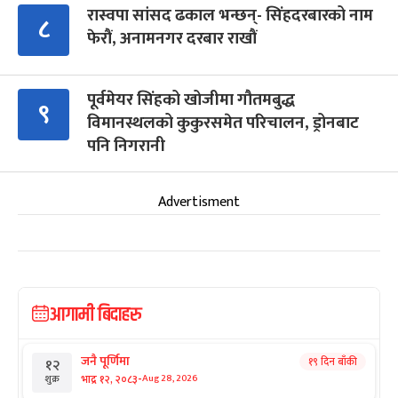
रास्वपा सांसद ढकाल भन्छन्- सिंहदरबारको नाम
८
फेरौं, अनामनगर दरबार राखौं
पूर्वमेयर सिंहको खोजीमा गौतमबुद्ध
९
विमानस्थलको कुकुरसमेत परिचालन, ड्रोनबाट
पनि निगरानी
Advertisment
आगामी बिदाहरु
जनै पूर्णिमा
१९ दिन बाँकी
१२
-
भाद्र १२, २०८३
Aug 28, 2026
शुक्र