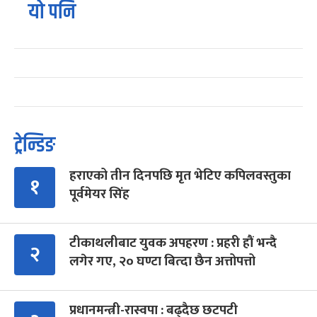
यो पनि
ट्रेन्डिङ
हराएको तीन दिनपछि मृत भेटिए कपिलवस्तुका
१
पूर्वमेयर सिंह
टीकाथलीबाट युवक अपहरण : प्रहरी हौं भन्दै
२
लगेर गए, २० घण्टा बित्दा छैन अत्तोपत्तो
प्रधानमन्त्री-रास्वपा : बढ्दैछ छटपटी