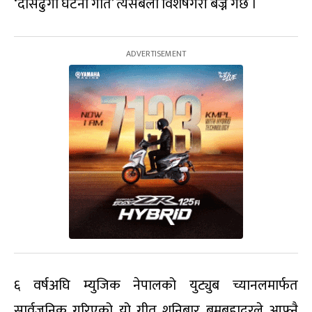
‘दासढुंगा घटना गीत’ त्यसबेला विशेषगरी बज्ने गर्छ ।
६ वर्षअघि म्युजिक नेपालको युट्युब च्यानलमार्फत
सार्वजनिक गरिएको यो गीत शनिबार बमबहादुरले आफ्नै