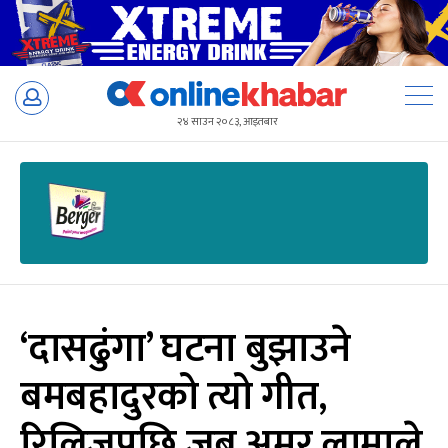
Skip
to
२४ साउन २०८३, आइतबार
content
‘दासढुंगा’ घटना बुझाउने
बमबहादुरको त्यो गीत,
रिलिजपछि जब अमर लामाले