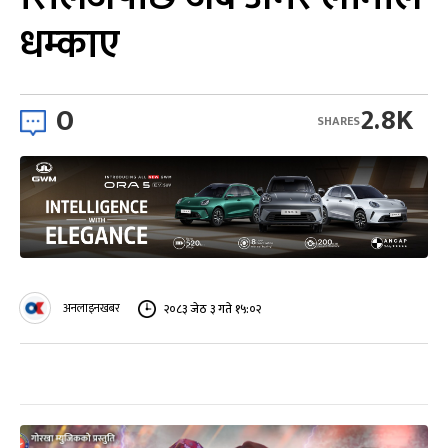
धम्काए
0
2.8K
SHARES
अनलाइनखबर
२०८३ जेठ ३ गते १५:०२