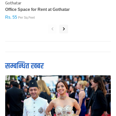
Gothatar
S
Office Space for Rent at Gothatar
H
Rs. 55
R
Per Sq.Feet
‹
›
सम्बन्धित खबर