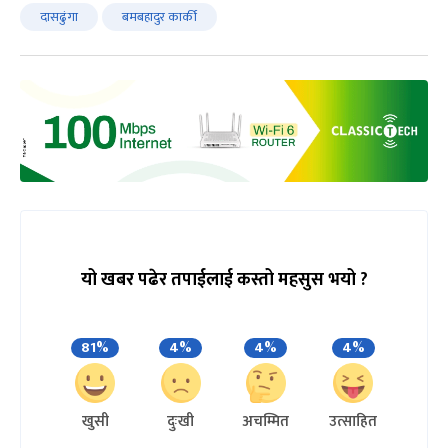
दासढुंगा
बमबहादुर कार्की
यो खबर पढेर तपाईलाई कस्तो महसुस भयो ?
81%
4%
4%
4%
खुसी
दुःखी
अचम्मित
उत्साहित