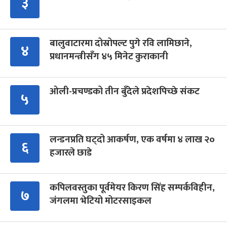
३
बालुवाटारमा दोस्रोपल्ट पुगे रवि लामिछाने,
४
प्रधानमन्त्रीसँग ४५ मिनेट कुराकानी
ओली-प्रचण्डको तीन बुँदेले प्रदेशपिच्छे संकट
५
लन्डनप्रति घट्दो आकर्षण, एक वर्षमा ४ लाख २०
६
हजारले छाडे
कपिलवस्तुका पूर्वमेयर किरण सिंह सम्पर्कविहीन,
७
जंगलमा भेटियो मोटरसाइकल