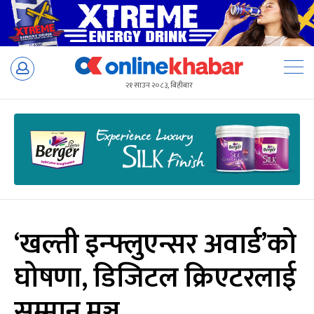
Skip
to
२१ साउन २०८३, बिहीबार
content
‘खल्ती इन्फ्लुएन्सर अवार्ड’को
घोषणा, डिजिटल क्रिएटरलाई
सम्मान मञ्च