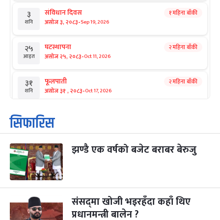
संविधान दिवस
१ महिना बाँकी
३
-
असोज ३, २०८३
Sep 19, 2026
शनि
घटस्थापना
२ महिना बाँकी
२५
-
असोज २५, २०८३
Oct 11, 2026
आइत
फूलपाती
२ महिना बाँकी
३१
-
असोज ३१ , २०८३
Oct 17, 2026
शनि
कार्तिक सङ्क्रान्ति
२ महिना बाँकी
१
सिफारिस
-
कार्तिक १, २०८३
Oct 18, 2026
आइत
झण्डै एक वर्षको बजेट बराबर बेरुजु
महानवमी
२ महिना बाँकी
३
-
कार्तिक ३, २०८३
Oct 20, 2026
मंगल
विजयादशमी
२ महिना बाँकी
४
-
कार्तिक ४, २०८३
Oct 21, 2026
बुध
संसद्‌मा खोजी भइरहँदा कहाँ थिए
प्रधानमन्त्री बालेन ?
पापा‌ङ्कुशा एकादशी व्रत
२ महिना बाँकी