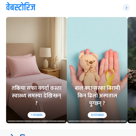
वेबस्टोरिज
तकिया सफा नगर्दा कस्ता
बाल क्यान्सरका बिरामी
स्वास्थ्य समस्या देखिन्छन्
किन ढिलो अस्पताल
?
पुग्छन् ?
7
STORIES
10
STORIES