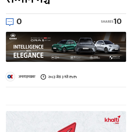
0
10
SHARES
अनलाइनखबर
२०८३ जेठ ३ गते १५:१५