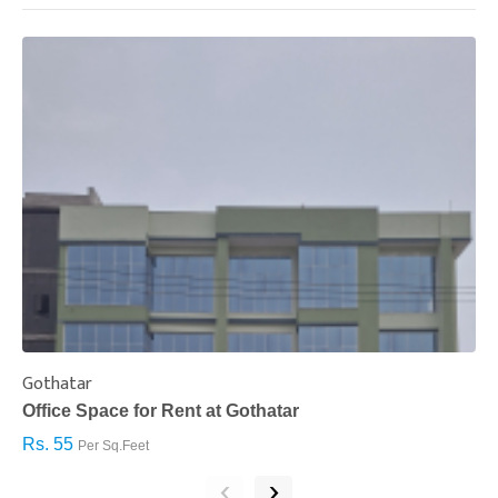
Gothatar
S
Office Space for Rent at Gothatar
H
Rs. 55
R
Per Sq.Feet
‹
›