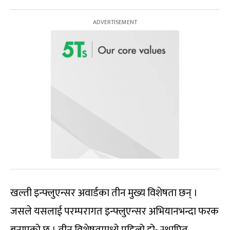
खल्ती इन्फ्लुएन्सर अवार्डका तीन मुख्य विशेषता छन् ।
जसले यसलाई परम्परागत इन्फ्लुएन्सर अभियानभन्दा फरक
बनाएको छ । तीन विशेषतामध्ये पहिलो हो- स्थापित