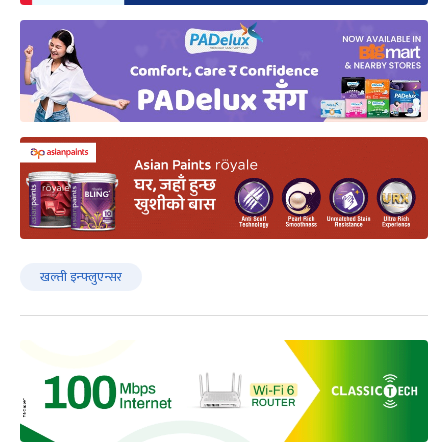
खल्ती इन्फ्लुएन्सर