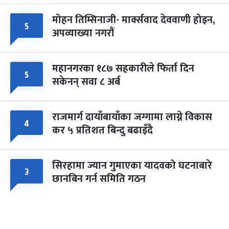
मोहन तिम्सिनाजी- मार्क्सवाद देववाणी होइन,
५
अपव्याख्या नगरौं
महानगरका १८७ सहकारीले फिर्ता दिन
५
सकेनन् सवा ८ अर्ब
राजमार्ग दायाँबायाँका जग्गामा लाग्ने विकास
४
कर ५ प्रतिशत बिन्दु बढाइँदै
सिरहामा ज्यान गुमाएका यादवको घटनाबारे
३
छानबिन गर्न समिति गठन