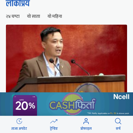
लोकप्रिय
२४ घण्टा
यो साता
यो महिना
संसद्को रोष्ट्रमबाटै गृहमन्त्रीले दिए प्रश्न नगर्न चेतावनी
ताजा अपडेट
ट्रेन्डिङ
प्रोफाइल
सर्च