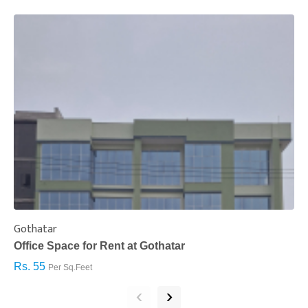
Gothatar
S
Office Space for Rent at Gothatar
H
Rs. 55
R
Per Sq.Feet
‹
›