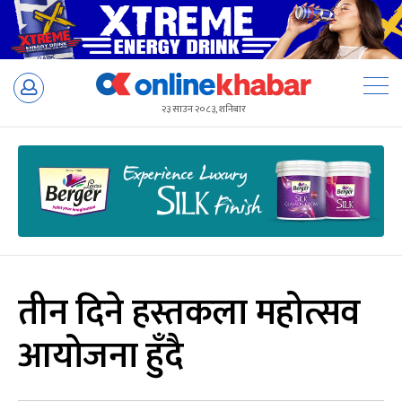
Skip
to
२३ साउन २०८३, शनिबार
content
तीन दिने हस्तकला महोत्सव
आयोजना हुँदै