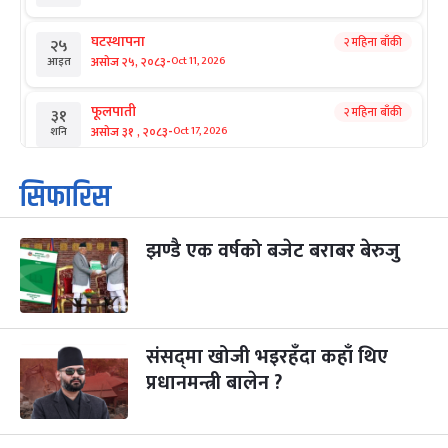
घटस्थापना
२ महिना बाँकी
२५
-
असोज २५, २०८३
Oct 11, 2026
आइत
फूलपाती
२ महिना बाँकी
३१
-
असोज ३१ , २०८३
Oct 17, 2026
शनि
कार्तिक सङ्क्रान्ति
२ महिना बाँकी
१
सिफारिस
-
कार्तिक १, २०८३
Oct 18, 2026
आइत
झण्डै एक वर्षको बजेट बराबर बेरुजु
महानवमी
२ महिना बाँकी
३
-
कार्तिक ३, २०८३
Oct 20, 2026
मंगल
विजयादशमी
२ महिना बाँकी
४
-
कार्तिक ४, २०८३
Oct 21, 2026
बुध
संसद्‌मा खोजी भइरहँदा कहाँ थिए
प्रधानमन्त्री बालेन ?
पापा‌ङ्कुशा एकादशी व्रत
२ महिना बाँकी
५
-
कार्तिक ५, २०८३
Oct 22, 2026
बिहि