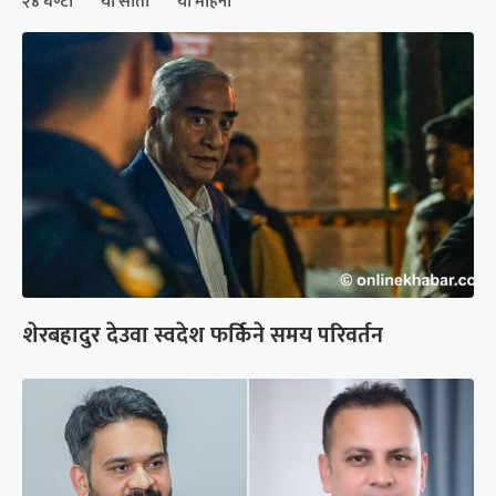
२४ घण्टा
यो साता
यो महिना
शेरबहादुर देउवा स्वदेश फर्किने समय परिवर्तन