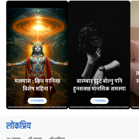
त
मलमास : किन मानिन्छ
बारम्बार झुट बोल्नु पनि
स
विशेष महिना ?
हुनसक्छ मानसिक समस्या
11
STORIES
7
STORIES
लोकप्रिय