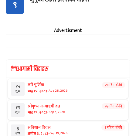
९
Advertisment
आगामी बिदाहरु
जनै पूर्णिमा
२० दिन बाँकी
१२
-
भाद्र १२, २०८३
Aug 28, 2026
शुक्र
श्रीकृष्ण जन्माष्टमी व्रत
२७ दिन बाँकी
१९
-
भाद्र १९, २०८३
Sep 4, 2026
शुक्र
संविधान दिवस
१ महिना बाँकी
३
-
असोज ३, २०८३
Sep 19, 2026
शनि