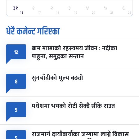
३१
१
२
३
४
५
६
ग्याल्पो ल्होसार
७ महिना बाँकी
२५
-
16
17
18
19
20
21
22
फाल्गुन २५, २०८३
Mar 9, 2027
मंगल
धेरै कमेन्ट गरिएका
पूर्णिमा व्रत
७ महिना बाँकी
७
-
चैत्र ७, २०८३
Mar 21, 2027
आइत
बाम माछाको रहस्यमय जीवन : नदीका
१२
फागुपूर्णिमा
७ महिना बाँकी
८
पाहुना, समुद्रका सन्तान
-
चैत्र ८, २०८३
Mar 22, 2027
सोम
सुनचाँदीको मूल्य बढ्यो
८
मधेशमा भयको रोटी सेक्दै सीके राउत
५
राजमार्ग दायाँबायाँका जग्गामा लाग्ने विकास
५