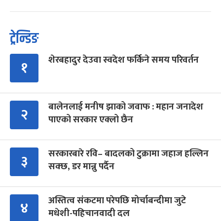
ट्रेन्डिङ
शेरबहादुर देउवा स्वदेश फर्किने समय परिवर्तन
१
बालेनलाई मनीष झाको जवाफ : महान जनादेश
२
पाएको सरकार एक्लो छैन
सरकारबारे रवि– बादलको टुक्रामा जहाज हल्लिन
३
सक्छ, डर मान्नु पर्दैन
अस्तित्व संकटमा परेपछि मोर्चाबन्दीमा जुटे
४
मधेशी-पहिचानवादी दल