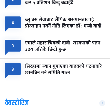
कर ५ प्रतिशत बिन्दु बढाइँदै
ब्लु बस सेवाबाट लैंगिक असमानतालाई
४
प्रोत्साहन नगर्ने नीति लिएका हौं : मन्त्री बादी
एमाले महासचिवको दाबी- रास्वपाको पतन
३
उदय जत्तिकै छिटो हुन्छ
सिरहामा ज्यान गुमाएका यादवको घटनाबारे
३
छानबिन गर्न समिति गठन
वेबस्टोरिज