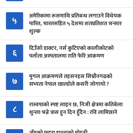
अमेरिकामा रूसमाथि प्रतिबन्ध लगाउने विधेयक
५
पारित, भारतसहित ५ देशमा शतप्रतिशत भन्सार
शुल्क
दिउँसो डाक्टर, नर्स कुटिएको कालीकोटको
६
पलाँता अस्पतालमा राति फेरि आक्रमण
मुगल आक्रमणले तहसनहस सिम्रौनगढको
७
सभ्यता नेपाल खाल्डोले कसरी जोगायो ?
रास्वपाको स्पष्ट लाइन छ, निजी क्षेत्रमा कतिबेला
८
थुन्ला भन्ने त्रास हुन दिन हुँदैन : रवि लामिछाने
जुँगुको छहरा झरनाको मोहनी