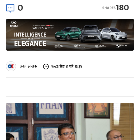
0
180
SHARES
अनलाइनखबर
२०८३ जेठ ४ गते १३:३४