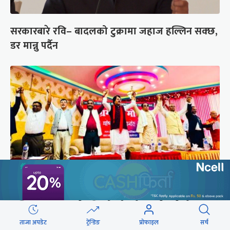
सरकारबारे रवि– बादलको टुक्रामा जहाज हल्लिन सक्छ,
डर मान्नु पर्दैन
अस्तित्व संकटमा परेपछि मोर्चाबन्दीमा जुटे मधेशी-
पहिचानवादी दल
ताजा अपडेट
ट्रेन्डिङ
प्रोफाइल
सर्च