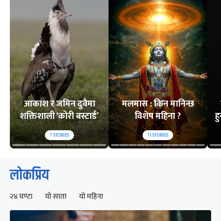
आकाश र जमिन दुवैमा
मलमास : किन मानिन्छ
शक्तिशाली ‘कोरी बस्टार्ड’
विशेष महिना ?
ह
7
STORIES
11
STORIES
लोकप्रिय
२४ घण्टा
यो साता
यो महिना