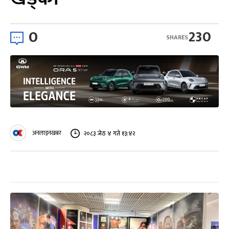
0
230
SHARES
अनलाइनखबर
२०८३ जेठ ४ गते १३:४२