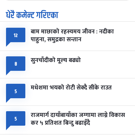
धेरै कमेन्ट गरिएका
पूर्णिमा व्रत
७ महिना बाँकी
७
-
चैत्र ७, २०८३
Mar 21, 2027
आइत
बाम माछाको रहस्यमय जीवन : नदीका
१२
फागुपूर्णिमा
७ महिना बाँकी
८
पाहुना, समुद्रका सन्तान
-
चैत्र ८, २०८३
Mar 22, 2027
सोम
सुनचाँदीको मूल्य बढ्यो
८
मधेशमा भयको रोटी सेक्दै सीके राउत
५
राजमार्ग दायाँबायाँका जग्गामा लाग्ने विकास
५
कर ५ प्रतिशत बिन्दु बढाइँदै