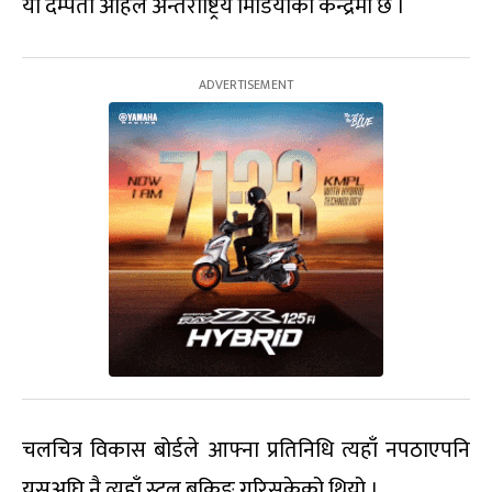
यो दम्पती अहिले अन्तर्राष्ट्रिय मिडियाको केन्द्रमा छ ।
चलचित्र विकास बोर्डले आफ्ना प्रतिनिधि त्यहाँ नपठाएपनि
यसअघि नै त्यहाँ स्टल बुकिङ गरिसकेको थियो ।