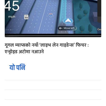
गूगल म्याप्सको नयाँ ‘लाइभ लेन गाइडेन्स’ फिचर :
एन्ड्रोइड अटोमा नआउने
यो पनि