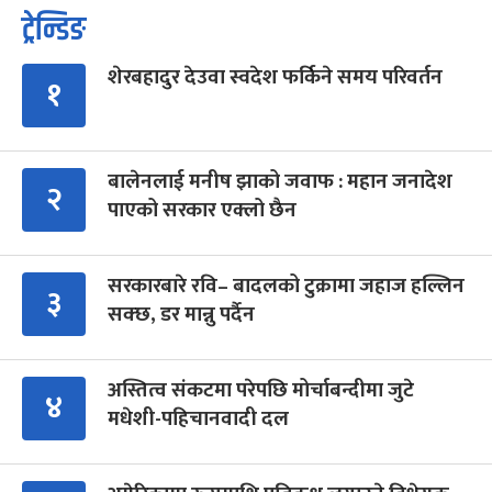
ट्रेन्डिङ
शेरबहादुर देउवा स्वदेश फर्किने समय परिवर्तन
१
बालेनलाई मनीष झाको जवाफ : महान जनादेश
२
पाएको सरकार एक्लो छैन
सरकारबारे रवि– बादलको टुक्रामा जहाज हल्लिन
३
सक्छ, डर मान्नु पर्दैन
अस्तित्व संकटमा परेपछि मोर्चाबन्दीमा जुटे
४
मधेशी-पहिचानवादी दल