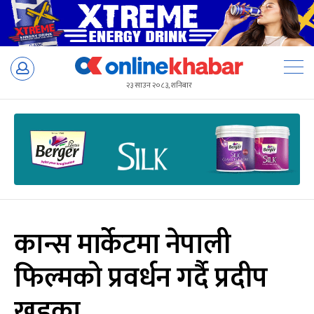
Skip
to
२३ साउन २०८३, शनिबार
content
कान्स मार्केटमा नेपाली
फिल्मको प्रवर्धन गर्दै प्रदीप
खड्का