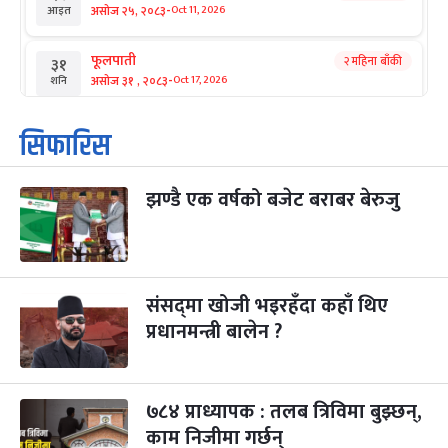
-
असोज २५, २०८३
Oct 11, 2026
आइत
फूलपाती
२ महिना बाँकी
३१
-
असोज ३१ , २०८३
Oct 17, 2026
शनि
कार्तिक सङ्क्रान्ति
२ महिना बाँकी
१
सिफारिस
-
कार्तिक १, २०८३
Oct 18, 2026
आइत
झण्डै एक वर्षको बजेट बराबर बेरुजु
महानवमी
२ महिना बाँकी
३
-
कार्तिक ३, २०८३
Oct 20, 2026
मंगल
विजयादशमी
२ महिना बाँकी
४
-
कार्तिक ४, २०८३
Oct 21, 2026
बुध
संसद्‌मा खोजी भइरहँदा कहाँ थिए
प्रधानमन्त्री बालेन ?
पापा‌ङ्कुशा एकादशी व्रत
२ महिना बाँकी
५
-
कार्तिक ५, २०८३
Oct 22, 2026
बिहि
७८४ प्राध्यापक : तलब त्रिविमा बुझ्छन्,
कुकुर तिहार
३ महिना बाँकी
२२
-
कार्तिक २२, २०८३
काम निजीमा गर्छन्
Nov 8, 2026
आइत