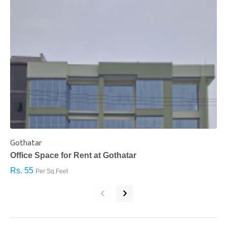
Gothatar
S
Office Space for Rent at Gothatar
H
Rs. 55
R
Per Sq.Feet
‹
›