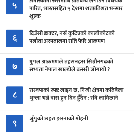
अमेरिकामा रूसमाथि प्रतिबन्ध लगाउने विधेयक
५
पारित, भारतसहित ५ देशमा शतप्रतिशत भन्सार
शुल्क
दिउँसो डाक्टर, नर्स कुटिएको कालीकोटको
६
पलाँता अस्पतालमा राति फेरि आक्रमण
मुगल आक्रमणले तहसनहस सिम्रौनगढको
७
सभ्यता नेपाल खाल्डोले कसरी जोगायो ?
रास्वपाको स्पष्ट लाइन छ, निजी क्षेत्रमा कतिबेला
८
थुन्ला भन्ने त्रास हुन दिन हुँदैन : रवि लामिछाने
जुँगुको छहरा झरनाको मोहनी
९