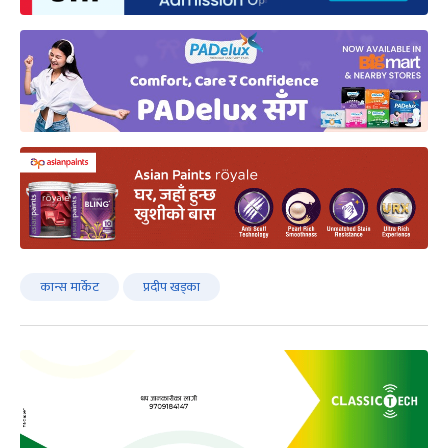
कान्स मार्केट
प्रदीप खड्का