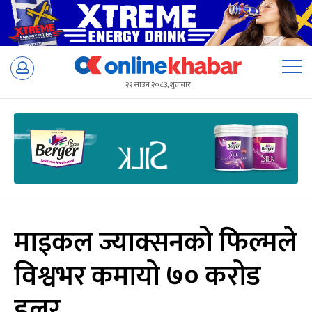
Skip
to
२२ साउन २०८३, शुक्रबार
content
माइकल ज्याक्सनको फिल्मले
विश्वभर कमायो ७० करोड
डलर