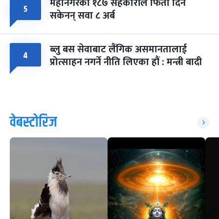
महानगरका १८७ सहकारीले फिर्ता दिन
५
सकेनन् सवा ८ अर्ब
ब्लु बस सेवाबाट लैंगिक असमानतालाई
४
प्रोत्साहन नगर्ने नीति लिएका हौं : मन्त्री बादी
वेबस्टोरिज