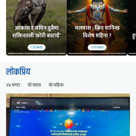
आकाश र जमिन दुवैमा
मलमास : किन मानिन्छ
शक्तिशाली ‘कोरी बस्टार्ड’
विशेष महिना ?
ह
7
STORIES
11
STORIES
लोकप्रिय
२४ घण्टा
यो साता
यो महिना