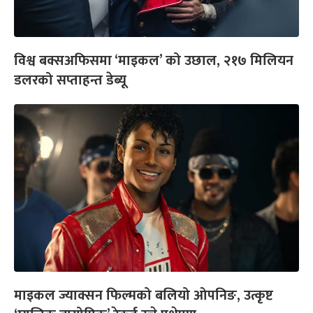
विश्व बक्सअफिसमा ‘माइकल’ को उछाल, २१७ मिलियन
डलरको सप्ताहन्त डेब्यू
माइकल ज्याक्सन फिल्मको बलियो ओपनिङ, उत्कृष्ट