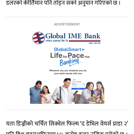
डलरको कीर्तिमान पनि तोड्न सक्ने अनुमान गरिएको छ ।
यता डिज्नीको चर्चित सिक्वेल फिल्म ‘द डेभिल वेयर्स प्राडा २’