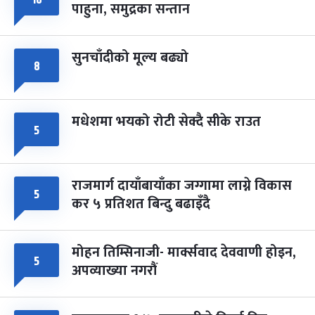
१०
८
पाहुना, समुद्रका सन्तान
-
चैत्र ८, २०८३
Mar 22, 2027
सोम
सुनचाँदीको मूल्य बढ्यो
८
मधेशमा भयको रोटी सेक्दै सीके राउत
५
राजमार्ग दायाँबायाँका जग्गामा लाग्ने विकास
५
कर ५ प्रतिशत बिन्दु बढाइँदै
मोहन तिम्सिनाजी- मार्क्सवाद देववाणी होइन,
५
अपव्याख्या नगरौं