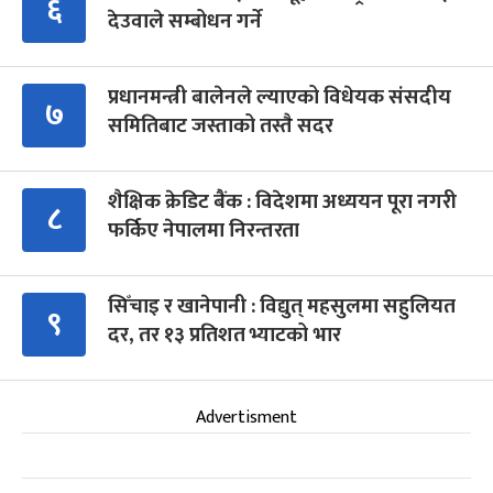
६
देउवाले सम्बोधन गर्ने
प्रधानमन्त्री बालेनले ल्याएको विधेयक संसदीय
७
समितिबाट जस्ताको तस्तै सदर
शैक्षिक क्रेडिट बैंक : विदेशमा अध्ययन पूरा नगरी
८
फर्किए नेपालमा निरन्तरता
सिँचाइ र खानेपानी : विद्युत् महसुलमा सहुलियत
९
दर, तर १३ प्रतिशत भ्याटको भार
Advertisment