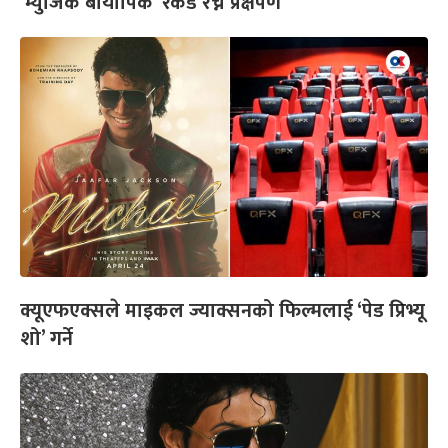
‘म्युजिक बायोपिक’ रेकर्ड रच्ने प्रक्षेपण
क्यूएफएक्सले माइकल ज्याक्सनको फिल्मलाई ‘पेड प्रिभ्यू
शो’ गर्ने