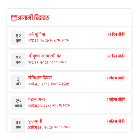
आगामी बिदाहरु
जनै पूर्णिमा
२१ दिन बाँकी
१२
-
भाद्र १२, २०८३
Aug 28, 2026
शुक्र
श्रीकृष्ण जन्माष्टमी व्रत
२८ दिन बाँकी
१९
-
भाद्र १९, २०८३
Sep 4, 2026
शुक्र
संविधान दिवस
१ महिना बाँकी
३
-
असोज ३, २०८३
Sep 19, 2026
शनि
घटस्थापना
२ महिना बाँकी
२५
-
असोज २५, २०८३
Oct 11, 2026
आइत
फूलपाती
२ महिना बाँकी
३१
-
असोज ३१ , २०८३
Oct 17, 2026
शनि