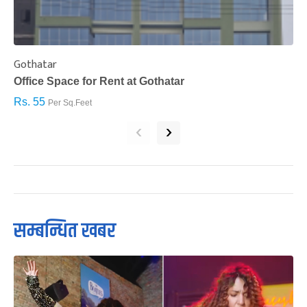
Gothatar
S
Office Space for Rent at Gothatar
H
Rs. 55
R
Per Sq.Feet
‹
›
सम्बन्धित खबर