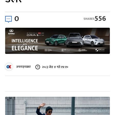
0
556
SHARES
अनलाइनखबर
२०८३ जेठ ४ गते १४:१०