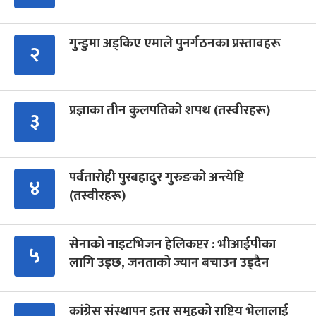
गुन्डुमा अड्किए एमाले पुनर्गठनका प्रस्तावहरू
२
प्रज्ञाका तीन कुलपतिको शपथ (तस्वीरहरू)
३
पर्वतारोही पुरबहादुर गुरुङको अन्त्येष्टि
४
(तस्वीरहरू)
सेनाको नाइटभिजन हेलिकप्टर : भीआईपीका
५
लागि उड्छ, जनताको ज्यान बचाउन उड्दैन
कांग्रेस संस्थापन इतर समूहको राष्ट्रिय भेलालाई