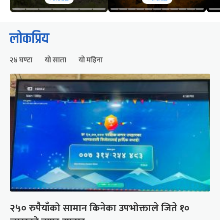
लोकप्रिय
२४ घण्टा
यो साता
यो महिना
२५० रुपैयाँको सामान किनेका उपभोक्ताले जिते १०