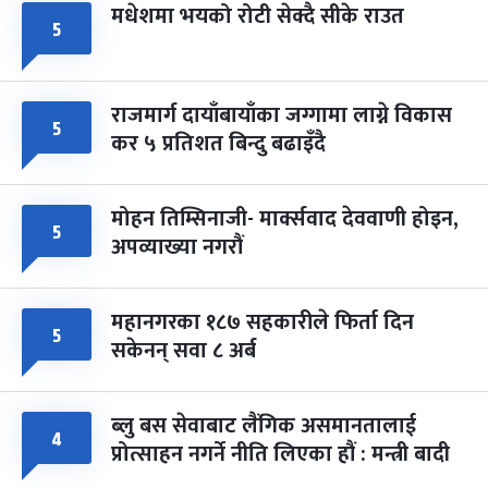
मधेशमा भयको रोटी सेक्दै सीके राउत
५
राजमार्ग दायाँबायाँका जग्गामा लाग्ने विकास
५
कर ५ प्रतिशत बिन्दु बढाइँदै
मोहन तिम्सिनाजी- मार्क्सवाद देववाणी होइन,
५
अपव्याख्या नगरौं
महानगरका १८७ सहकारीले फिर्ता दिन
५
सकेनन् सवा ८ अर्ब
ब्लु बस सेवाबाट लैंगिक असमानतालाई
४
प्रोत्साहन नगर्ने नीति लिएका हौं : मन्त्री बादी