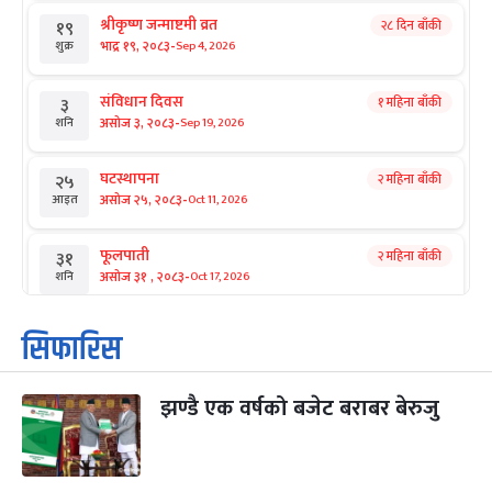
श्रीकृष्ण जन्माष्टमी व्रत
२८ दिन बाँकी
१९
-
भाद्र १९, २०८३
Sep 4, 2026
शुक्र
संविधान दिवस
१ महिना बाँकी
३
-
असोज ३, २०८३
Sep 19, 2026
शनि
घटस्थापना
२ महिना बाँकी
२५
-
असोज २५, २०८३
Oct 11, 2026
आइत
फूलपाती
२ महिना बाँकी
३१
-
असोज ३१ , २०८३
Oct 17, 2026
शनि
कार्तिक सङ्क्रान्ति
२ महिना बाँकी
१
सिफारिस
-
कार्तिक १, २०८३
Oct 18, 2026
आइत
झण्डै एक वर्षको बजेट बराबर बेरुजु
महानवमी
२ महिना बाँकी
३
-
कार्तिक ३, २०८३
Oct 20, 2026
मंगल
विजयादशमी
२ महिना बाँकी
४