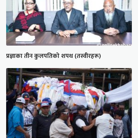
प्रज्ञाका तीन कुलपतिको शपथ (तस्वीरहरू)