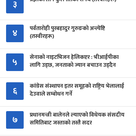
३
पर्वतारोही पुरबहादुर गुरुङको अन्त्येष्टि
४
(तस्वीरहरू)
सेनाको नाइटभिजन हेलिकप्टर : भीआईपीका
५
लागि उड्छ, जनताको ज्यान बचाउन उड्दैन
कांग्रेस संस्थापन इतर समूहको राष्ट्रिय भेलालाई
६
देउवाले सम्बोधन गर्ने
प्रधानमन्त्री बालेनले ल्याएको विधेयक संसदीय
७
समितिबाट जस्ताको तस्तै सदर