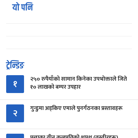
यो पनि
ट्रेन्डिङ
२५० रुपैयाँको सामान किनेका उपभोक्ताले जिते
१
१० लाखको बम्पर उपहार
गुन्डुमा अड्किए एमाले पुनर्गठनका प्रस्तावहरू
२
प्रज्ञाका तीन कुलपतिको शपथ (तस्वीरहरू)