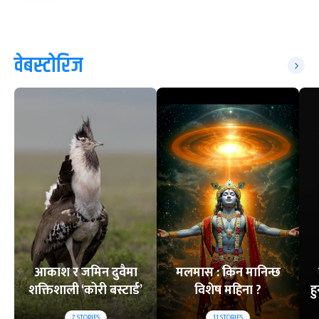
वेबस्टोरिज
आकाश र जमिन दुवैमा
मलमास : किन मानिन्छ
शक्तिशाली ‘कोरी बस्टार्ड’
विशेष महिना ?
ह
7
STORIES
11
STORIES