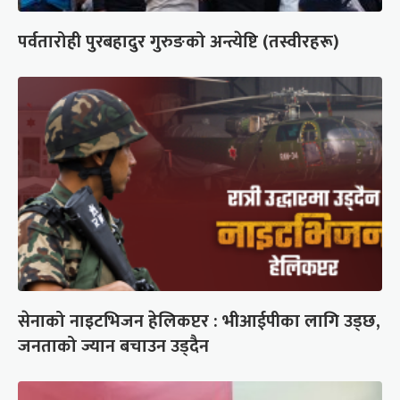
पर्वतारोही पुरबहादुर गुरुङको अन्त्येष्टि (तस्वीरहरू)
सेनाको नाइटभिजन हेलिकप्टर : भीआईपीका लागि उड्छ,
जनताको ज्यान बचाउन उड्दैन