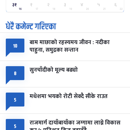
ग्याल्पो ल्होसार
७ महिना बाँकी
२५
३१
१
२
३
४
५
६
-
फाल्गुन २५, २०८३
Mar 9, 2027
मंगल
16
17
18
19
20
21
22
धेरै कमेन्ट गरिएका
पूर्णिमा व्रत
७ महिना बाँकी
७
-
चैत्र ७, २०८३
Mar 21, 2027
आइत
बाम माछाको रहस्यमय जीवन : नदीका
फागुपूर्णिमा
७ महिना बाँकी
८
१०
पाहुना, समुद्रका सन्तान
-
चैत्र ८, २०८३
Mar 22, 2027
सोम
सुनचाँदीको मूल्य बढ्यो
८
मधेशमा भयको रोटी सेक्दै सीके राउत
५
राजमार्ग दायाँबायाँका जग्गामा लाग्ने विकास
५