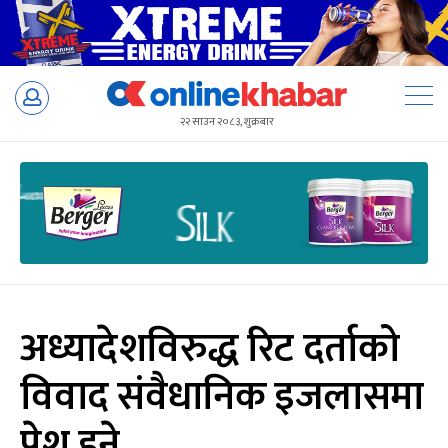
Skip
to
२२ साउन २०८३, शुक्रबार
content
अध्यादेशविरुद्ध रिट दर्ताको
विवाद संवैधानिक इजलासमा
पेश हुने