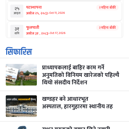
घटस्थापना
२ महिना बाँकी
२५
-
असोज २५, २०८३
Oct 11, 2026
आइत
फूलपाती
२ महिना बाँकी
३१
-
असोज ३१ , २०८३
Oct 17, 2026
शनि
कार्तिक सङ्क्रान्ति
२ महिना बाँकी
१
सिफारिस
-
कार्तिक १, २०८३
Oct 18, 2026
आइत
प्राध्यापकलाई बाहिर काम गर्ने
महानवमी
२ महिना बाँकी
३
-
अनुमतिको विनियम खारेजको पहिल्यै
कार्तिक ३, २०८३
Oct 20, 2026
मंगल
थियो संसदीय निर्देशन
विजयादशमी
२ महिना बाँकी
४
-
कार्तिक ४, २०८३
Oct 21, 2026
बुध
खण्डहर बने आधारभूत
अस्पताल, हारगुहारमा स्थानीय तह
पापा‌ङ्कुशा एकादशी व्रत
२ महिना बाँकी
५
-
कार्तिक ५, २०८३
Oct 22, 2026
बिहि
कुकुर तिहार
३ महिना बाँकी