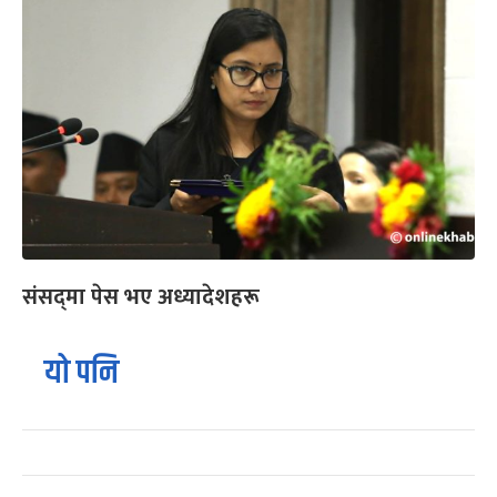
संसद्‌मा पेस भए अध्यादेशहरू
यो पनि