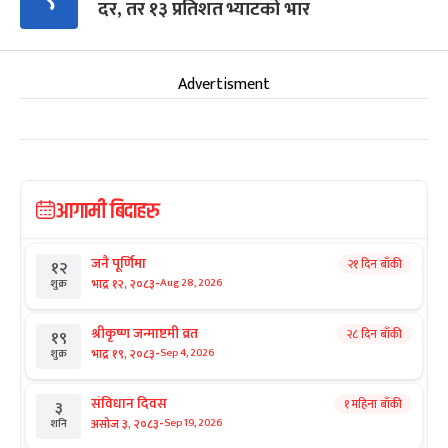
दर, तर १३ प्रतिशत भ्याटको भार
Advertisment
आगामी बिदाहरु
जनै पूर्णिमा
२१ दिन बाँकी
१२
-
भाद्र १२, २०८३
Aug 28, 2026
शुक्र
श्रीकृष्ण जन्माष्टमी व्रत
२८ दिन बाँकी
१९
-
भाद्र १९, २०८३
Sep 4, 2026
शुक्र
संविधान दिवस
१ महिना बाँकी
३
-
असोज ३, २०८३
Sep 19, 2026
शनि