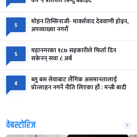
कर ५ प्रतिशत बिन्दु बढाइँदै
मोहन तिम्सिनाजी- मार्क्सवाद देववाणी होइन,
५
अपव्याख्या नगरौं
महानगरका १८७ सहकारीले फिर्ता दिन
५
सकेनन् सवा ८ अर्ब
ब्लु बस सेवाबाट लैंगिक असमानतालाई
४
प्रोत्साहन नगर्ने नीति लिएका हौं : मन्त्री बादी
वेबस्टोरिज