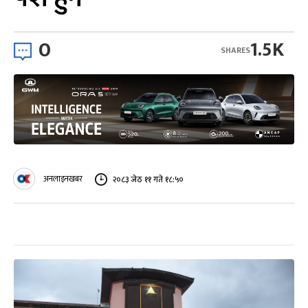
0
1.5K
SHARES
अनलाइनखबर
२०८३ जेठ ११ गते १८:५०