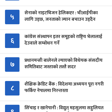
सेनाको नाइटभिजन हेलिकप्टर : भीआईपीका
५
लागि उड्छ, जनताको ज्यान बचाउन उड्दैन
कांग्रेस संस्थापन इतर समूहको राष्ट्रिय भेलालाई
६
देउवाले सम्बोधन गर्ने
प्रधानमन्त्री बालेनले ल्याएको विधेयक संसदीय
७
समितिबाट जस्ताको तस्तै सदर
शैक्षिक क्रेडिट बैंक : विदेशमा अध्ययन पूरा नगरी
८
फर्किए नेपालमा निरन्तरता
सिँचाइ र खानेपानी : विद्युत् महसुलमा सहुलियत
९