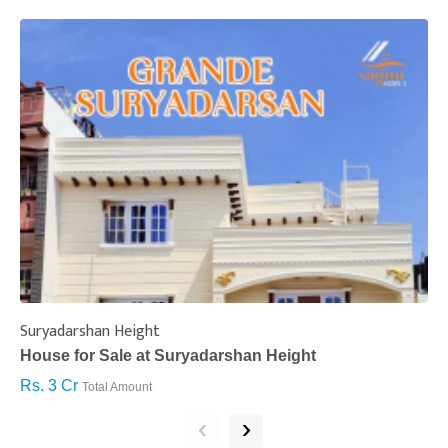
Suryadarshan Height
L
House for Sale at Suryadarshan Height
H
Rs. 3 Cr
R
Total Amount
‹
›