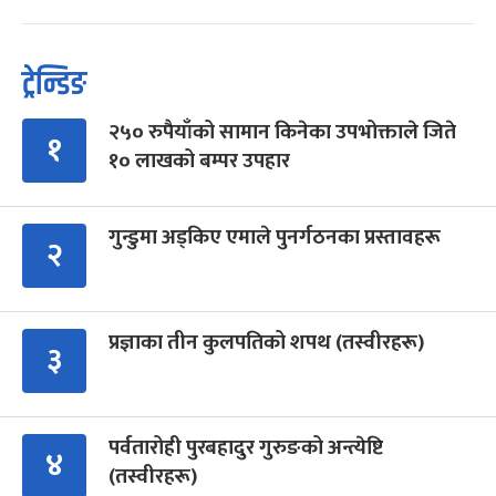
ट्रेन्डिङ
२५० रुपैयाँको सामान किनेका उपभोक्ताले जिते
१
१० लाखको बम्पर उपहार
गुन्डुमा अड्किए एमाले पुनर्गठनका प्रस्तावहरू
२
प्रज्ञाका तीन कुलपतिको शपथ (तस्वीरहरू)
३
पर्वतारोही पुरबहादुर गुरुङको अन्त्येष्टि
४
(तस्वीरहरू)