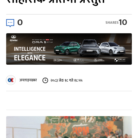
0
10
SHARES
अनलाइनखबर
२०८३ जेठ १८ गते १८:५५