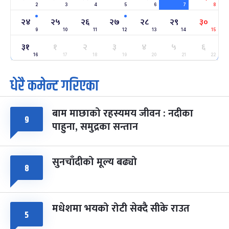
2
3
4
5
6
7
8
अन्तराष्ट्रिय नारी दिवस
७ महिना बाँकी
२४
-
२४
२५
२६
२७
२८
२९
३०
फाल्गुन २४, २०८३
Mar 8, 2027
सोम
9
10
11
12
13
14
15
३१
ग्याल्पो ल्होसार
१
२
३
४
५
६
७ महिना बाँकी
२५
-
फाल्गुन २५, २०८३
Mar 9, 2027
मंगल
16
17
18
19
20
21
22
धेरै कमेन्ट गरिएका
पूर्णिमा व्रत
७ महिना बाँकी
७
-
चैत्र ७, २०८३
Mar 21, 2027
आइत
बाम माछाको रहस्यमय जीवन : नदीका
फागुपूर्णिमा
९
७ महिना बाँकी
८
पाहुना, समुद्रका सन्तान
-
चैत्र ८, २०८३
Mar 22, 2027
सोम
सुनचाँदीको मूल्य बढ्यो
८
मधेशमा भयको रोटी सेक्दै सीके राउत
५