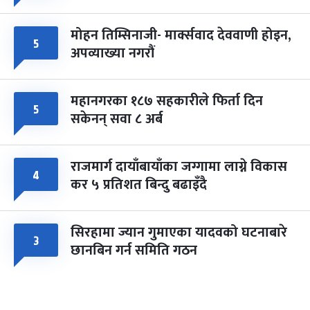
मोहन तिम्सिनाजी- मार्क्सवाद देववाणी होइन,
५
अपव्याख्या नगरौं
महानगरका १८७ सहकारीले फिर्ता दिन
५
सकेनन् सवा ८ अर्ब
राजमार्ग दायाँबायाँका जग्गामा लाग्ने विकास
४
कर ५ प्रतिशत बिन्दु बढाइँदै
सिरहामा ज्यान गुमाएका यादवको घटनाबारे
३
छानबिन गर्न समिति गठन