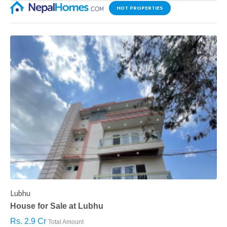
HOT PROPERTIES
Lubhu
C
House for Sale at Lubhu
H
Rs. 2.9 Cr
R
Total Amount