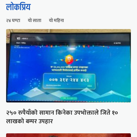
लोकप्रिय
२४ घण्टा
यो साता
यो महिना
२५० रुपैयाँको सामान किनेका उपभोक्ताले जिते १०
लाखको बम्पर उपहार