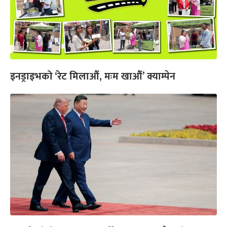
इनड्राइभको ‘रेट मिलाऔं, मःम खाऔं’ क्याम्पेन