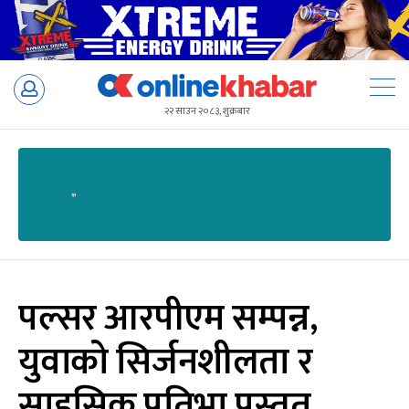
Skip
to
२२ साउन २०८३, शुक्रबार
content
पल्सर आरपीएम सम्पन्न,
युवाको सिर्जनशीलता र
साहसिक प्रतिभा प्रस्तुत