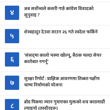
अब सर्वोच्चले कसरी गर्छ कांग्रेस विवादको
४
सुनुवाइ ?
शेरबहादुर देउवा साउन २६ गते स्वदेश फर्किने
५
‘संसद्‍मा कालो चस्मा खोल्नू, बैठक चल्दा सेयर
६
कारोबार नगर्नू’
सुरक्षा रिपोर्ट : प्राज्ञिक आवरणमा तिब्बत पक्षीय
७
भाष्य निर्माणको योजना
ब्रोड पिकमा ज्यान गुमाएका युक्तको शव काठमाडौं
८
ल्याइयो (तस्वीरहरू)