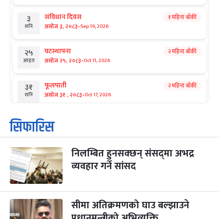
संविधान दिवस
१ महिना बाँकी
३
-
असोज ३, २०८३
Sep 19, 2026
शनि
घटस्थापना
२ महिना बाँकी
२५
-
असोज २५, २०८३
Oct 11, 2026
आइत
फूलपाती
२ महिना बाँकी
३१
-
असोज ३१ , २०८३
Oct 17, 2026
शनि
कार्तिक सङ्क्रान्ति
२ महिना बाँकी
१
सिफारिस
-
कार्तिक १, २०८३
Oct 18, 2026
आइत
निलम्बित हुनसक्छन् संसद्‌मा अभद्र
महानवमी
२ महिना बाँकी
३
-
व्यवहार गर्ने सांसद
कार्तिक ३, २०८३
Oct 20, 2026
मंगल
विजयादशमी
२ महिना बाँकी
४
-
कार्तिक ४, २०८३
Oct 21, 2026
बुध
सीमा अतिक्रमणको घाउ बल्झाउने
प्रधानमन्त्रीको अभिव्यक्ति