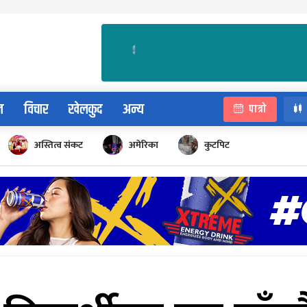
न
विचार
खेलकुद
अन्य
पात्रो
अस्तित्व संकट
अमेरिका
कुटपिट