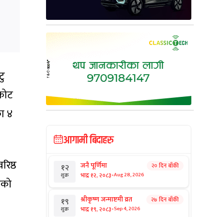
टु
रकोट
ा ४
आगामी बिदाहरु
रिष्ठ
जनै पूर्णिमा
२० दिन बाँकी
१२
-
भाद्र १२, २०८३
Aug 28, 2026
शुक्र
हेको
श्रीकृष्ण जन्माष्टमी व्रत
२७ दिन बाँकी
१९
-
भाद्र १९, २०८३
Sep 4, 2026
शुक्र