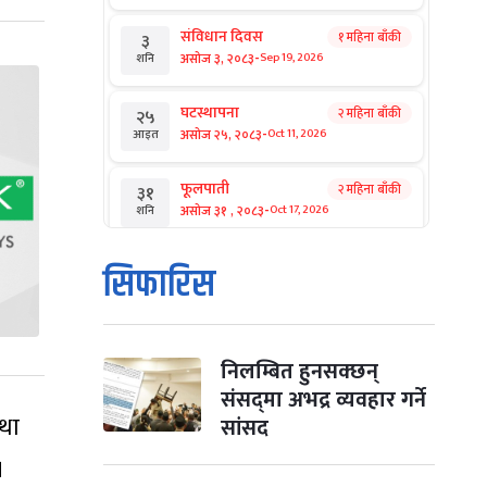
संविधान दिवस
१ महिना बाँकी
३
-
असोज ३, २०८३
Sep 19, 2026
शनि
घटस्थापना
२ महिना बाँकी
२५
-
असोज २५, २०८३
Oct 11, 2026
आइत
फूलपाती
२ महिना बाँकी
३१
-
असोज ३१ , २०८३
Oct 17, 2026
शनि
कार्तिक सङ्क्रान्ति
२ महिना बाँकी
१
सिफारिस
-
कार्तिक १, २०८३
Oct 18, 2026
आइत
महानवमी
२ महिना बाँकी
३
-
कार्तिक ३, २०८३
Oct 20, 2026
मंगल
निलम्बित हुनसक्छन्
संसद्‌मा अभद्र व्यवहार गर्ने
विजयादशमी
२ महिना बाँकी
४
्था
सांसद
-
कार्तिक ४, २०८३
Oct 21, 2026
बुध
।