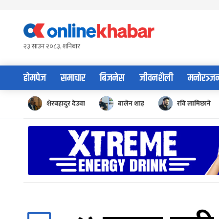
Skip
to
content
२३ साउन २०८३, शनिबार
होमपेज
समाचार
बिजनेस
जीवनशैली
मनोरञ्ज
शेरबहादुर देउवा
बालेन शाह
रवि लामिछाने