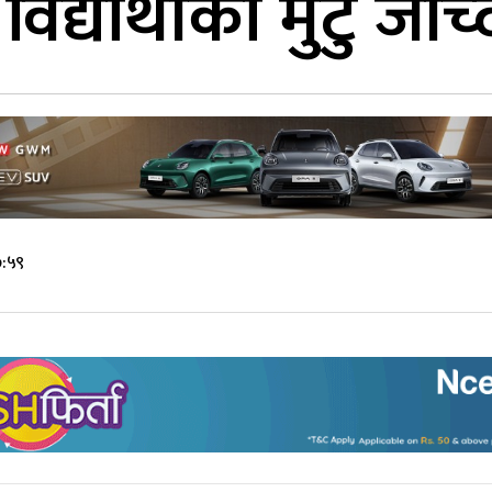
द्यार्थीका मुटु जाँच
७:५९