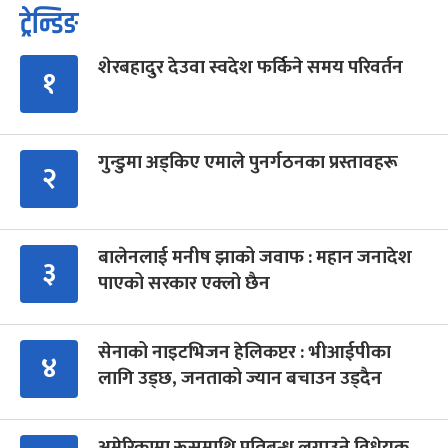
ट्रेन्डिङ
शेरबहादुर देउवा स्वदेश फर्किने समय परिवर्तन
१
गुन्डुमा अड्किए एमाले पुनर्गठनका प्रस्तावहरू
२
बालेनलाई मनीष झाको जवाफ : महान जनादेश
३
पाएको सरकार एक्लो छैन
सेनाको नाइटभिजन हेलिकप्टर : भीआईपीका
४
लागि उड्छ, जनताको ज्यान बचाउन उड्दैन
अमेरिकामा रूसमाथि प्रतिबन्ध लगाउने विधेयक