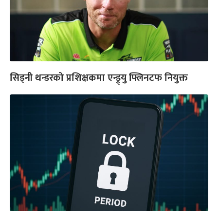
सिड्नी थन्डरको प्रशिक्षकमा एन्ड्र्यु फ्लिनटफ नियुक्त