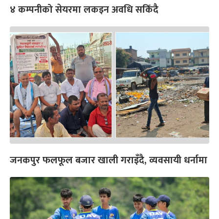
४ कम्पनीको सेयरमा लकइन अवधि सकिँदै
जनकपुर फलफूल बजार खाली गराइँदै, व्यवसायी धर्नामा