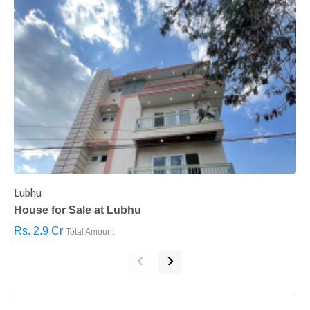
Lubhu
C
House for Sale at Lubhu
H
Rs. 2.9 Cr
R
Total Amount
‹
›