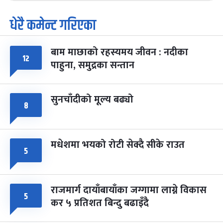
धेरै कमेन्ट गरिएका
पूर्णिमा व्रत
७ महिना बाँकी
७
-
चैत्र ७, २०८३
Mar 21, 2027
आइत
बाम माछाको रहस्यमय जीवन : नदीका
फागुपूर्णिमा
१२
७ महिना बाँकी
८
पाहुना, समुद्रका सन्तान
-
चैत्र ८, २०८३
Mar 22, 2027
सोम
सुनचाँदीको मूल्य बढ्यो
८
मधेशमा भयको रोटी सेक्दै सीके राउत
५
राजमार्ग दायाँबायाँका जग्गामा लाग्ने विकास
५
कर ५ प्रतिशत बिन्दु बढाइँदै