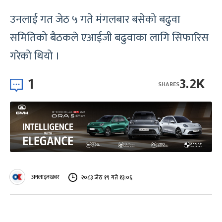
उनलाई गत जेठ ५ गते मंगलबार बसेको बढुवा
समितिको बैठकले एआईजी बढुवाका लागि सिफारिस
गरेको थियो ।
1
3.2K
SHARES
अनलाइनखबर
२०८३ जेठ १९ गते १३:०६