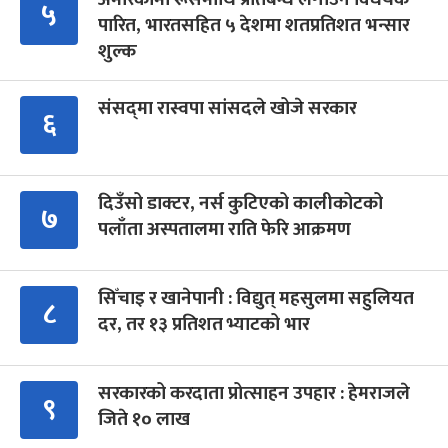
५
पारित, भारतसहित ५ देशमा शतप्रतिशत भन्सार
शुल्क
संसद्‍मा रास्वपा सांसदले खोजे सरकार
६
दिउँसो डाक्टर, नर्स कुटिएको कालीकोटको
७
पलाँता अस्पतालमा राति फेरि आक्रमण
सिँचाइ र खानेपानी : विद्युत् महसुलमा सहुलियत
८
दर, तर १३ प्रतिशत भ्याटको भार
सरकारको करदाता प्रोत्साहन उपहार : हेमराजले
९
जिते १० लाख