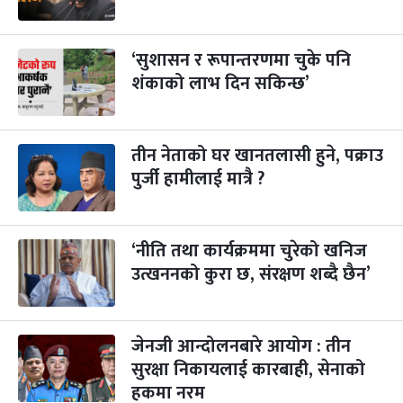
गाई पूजा
३ महिना बाँकी
२३
-
कार्तिक २३, २०८३
Nov 9, 2026
सोम
‘सुशासन र रूपान्तरणमा चुके पनि
शंकाको लाभ दिन सकिन्छ’
गोरुपुजा
३ महिना बाँकी
२४
-
कार्तिक २४, २०८३
Nov 10, 2026
मंगल
तीन नेताको घर खानतलासी हुने, पक्राउ
भाइटीका
३ महिना बाँकी
२५
-
कार्तिक २५, २०८३
Nov 11, 2026
बुध
पुर्जी हामीलाई मात्रै ?
छठपर्व
३ महिना बाँकी
२९
-
कार्तिक २९, २०८३
Nov 15, 2026
आइत
‘नीति तथा कार्यक्रममा चुरेको खनिज
उत्खननको कुरा छ, संरक्षण शब्दै छैन’
क्रिसमस डे
४ महिना बाँकी
१०
-
पौष १०, २०८३
Dec 25, 2026
शुक्र
तमुल्होछार
जेनजी आन्दोलनबारे आयोग : तीन
४ महिना बाँकी
१५
-
पौष १५, २०८३
Dec 30, 2026
बुध
सुरक्षा निकायलाई कारबाही, सेनाको
हकमा नरम