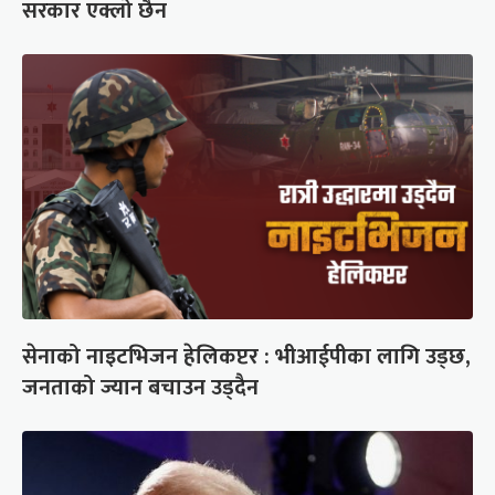
सरकार एक्लो छैन
सेनाको नाइटभिजन हेलिकप्टर : भीआईपीका लागि उड्छ,
जनताको ज्यान बचाउन उड्दैन