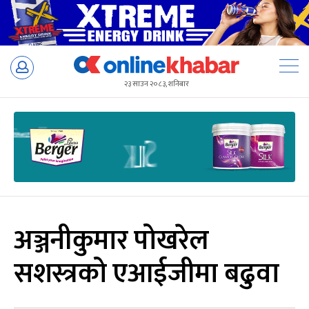
Skip
to
२३ साउन २०८३, शनिबार
content
अञ्जनीकुमार पोखरेल
सशस्त्रको एआईजीमा बढुवा