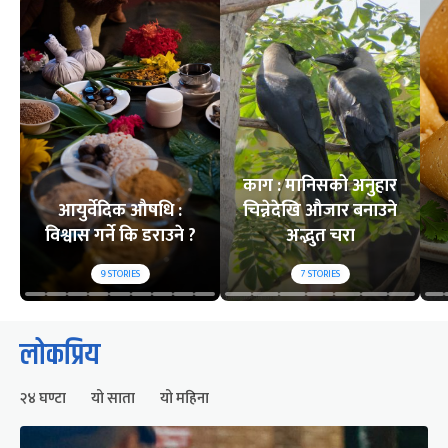
काग : मानिसको अनुहार
आयुर्वेदिक औषधि :
चिन्नेदेखि औजार बनाउने
विश्वास गर्ने कि डराउने ?
अद्भुत चरा
9
STORIES
7
STORIES
लोकप्रिय
२४ घण्टा
यो साता
यो महिना