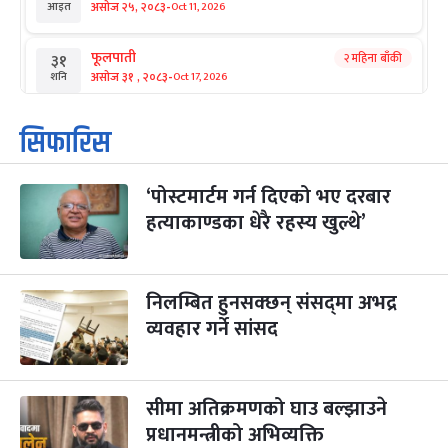
-
असोज २५, २०८३
Oct 11, 2026
आइत
फूलपाती
२ महिना बाँकी
३१
-
असोज ३१ , २०८३
Oct 17, 2026
शनि
कार्तिक सङ्क्रान्ति
२ महिना बाँकी
१
सिफारिस
-
कार्तिक १, २०८३
Oct 18, 2026
आइत
‘पोस्टमार्टम गर्न दिएको भए दरबार
महानवमी
२ महिना बाँकी
३
-
हत्याकाण्डका धेरै रहस्य खुल्थे’
कार्तिक ३, २०८३
Oct 20, 2026
मंगल
विजयादशमी
२ महिना बाँकी
४
-
कार्तिक ४, २०८३
Oct 21, 2026
बुध
निलम्बित हुनसक्छन् संसद्‌मा अभद्र
व्यवहार गर्ने सांसद
पापा‌ङ्कुशा एकादशी व्रत
२ महिना बाँकी
५
-
कार्तिक ५, २०८३
Oct 22, 2026
बिहि
सीमा अतिक्रमणको घाउ बल्झाउने
कुकुर तिहार
३ महिना बाँकी
२२
-
कार्तिक २२, २०८३
प्रधानमन्त्रीको अभिव्यक्ति
Nov 8, 2026
आइत