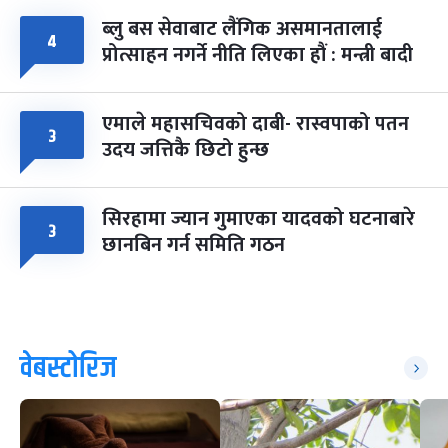
ब्लु बस सेवाबाट लैंगिक असमानतालाई
४
प्रोत्साहन नगर्ने नीति लिएका हौं : मन्त्री बादी
एमाले महासचिवको दाबी- रास्वपाको पतन
३
उदय जत्तिकै छिटो हुन्छ
सिरहामा ज्यान गुमाएका यादवको घटनाबारे
३
छानबिन गर्न समिति गठन
वेबस्टोरिज