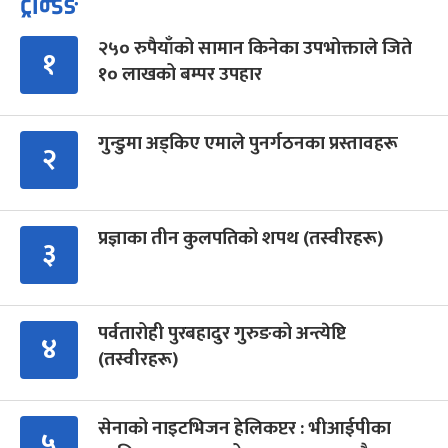
ट्रेन्डिङ
२५० रुपैयाँको सामान किनेका उपभोक्ताले जिते
१
१० लाखको बम्पर उपहार
गुन्डुमा अड्किए एमाले पुनर्गठनका प्रस्तावहरू
२
प्रज्ञाका तीन कुलपतिको शपथ (तस्वीरहरू)
३
पर्वतारोही पुरबहादुर गुरुङको अन्त्येष्टि
४
(तस्वीरहरू)
सेनाको नाइटभिजन हेलिकप्टर : भीआईपीका
५