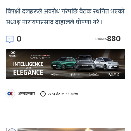
विपक्षी दलहरूले अवरोध गरेपछि बैठक स्थगित भएको
अध्यक्ष नारायणप्रसाद दाहालले घोषणा गरे ।
0
880
SHARES
अनलाइनखबर
२०८३ जेठ १९ गते १३:५०