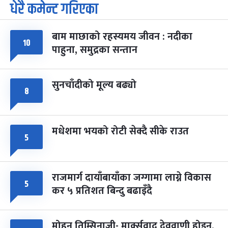
धेरै कमेन्ट गरिएका
पूर्णिमा व्रत
७ महिना बाँकी
७
-
चैत्र ७, २०८३
Mar 21, 2027
आइत
बाम माछाको रहस्यमय जीवन : नदीका
फागुपूर्णिमा
१०
७ महिना बाँकी
८
पाहुना, समुद्रका सन्तान
-
चैत्र ८, २०८३
Mar 22, 2027
सोम
सुनचाँदीको मूल्य बढ्यो
८
मधेशमा भयको रोटी सेक्दै सीके राउत
५
राजमार्ग दायाँबायाँका जग्गामा लाग्ने विकास
५
कर ५ प्रतिशत बिन्दु बढाइँदै
मोहन तिम्सिनाजी- मार्क्सवाद देववाणी होइन,