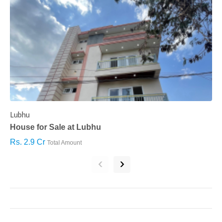
Lubhu
C
House for Sale at Lubhu
H
Rs. 2.9 Cr
R
Total Amount
‹
›