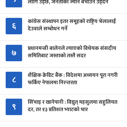
लागि उड्छ, जनताको ज्यान बचाउन उड्दैन
कांग्रेस संस्थापन इतर समूहको राष्ट्रिय भेलालाई
६
देउवाले सम्बोधन गर्ने
प्रधानमन्त्री बालेनले ल्याएको विधेयक संसदीय
७
समितिबाट जस्ताको तस्तै सदर
शैक्षिक क्रेडिट बैंक : विदेशमा अध्ययन पूरा नगरी
८
फर्किए नेपालमा निरन्तरता
सिँचाइ र खानेपानी : विद्युत् महसुलमा सहुलियत
९
दर, तर १३ प्रतिशत भ्याटको भार