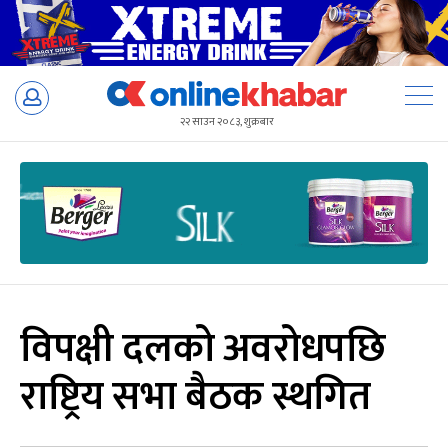
Skip
to
२२ साउन २०८३, शुक्रबार
content
विपक्षी दलको अवरोधपछि
राष्ट्रिय सभा बैठक स्थगित