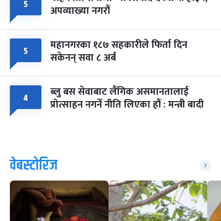
५
अपव्याख्या नगरौं
महानगरका १८७ सहकारीले फिर्ता दिन
५
सकेनन् सवा ८ अर्ब
ब्लु बस सेवाबाट लैंगिक असमानतालाई
४
प्रोत्साहन नगर्ने नीति लिएका हौं : मन्त्री बादी
वेबस्टोरिज