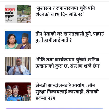
२३
-
कार्तिक २३, २०८३
Nov 9, 2026
सोम
‘सुशासन र रूपान्तरणमा चुके पनि
शंकाको लाभ दिन सकिन्छ’
गोरुपुजा
३ महिना बाँकी
२४
-
कार्तिक २४, २०८३
Nov 10, 2026
मंगल
तीन नेताको घर खानतलासी हुने, पक्राउ
भाइटीका
३ महिना बाँकी
२५
-
कार्तिक २५, २०८३
Nov 11, 2026
बुध
पुर्जी हामीलाई मात्रै ?
छठपर्व
३ महिना बाँकी
२९
-
कार्तिक २९, २०८३
Nov 15, 2026
आइत
‘नीति तथा कार्यक्रममा चुरेको खनिज
उत्खननको कुरा छ, संरक्षण शब्दै छैन’
क्रिसमस डे
४ महिना बाँकी
१०
-
पौष १०, २०८३
Dec 25, 2026
शुक्र
तमुल्होछार
जेनजी आन्दोलनबारे आयोग : तीन
४ महिना बाँकी
१५
-
पौष १५, २०८३
Dec 30, 2026
बुध
सुरक्षा निकायलाई कारबाही, सेनाको
हकमा नरम
पृथ्वी जयन्ती
५ महिना बाँकी
२७
-
पौष २७, २०८३
Jan 11, 2027
सोम