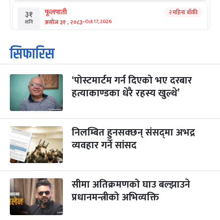
फूलपाती
२ महिना बाँकी
३१
-
असोज ३१ , २०८३
Oct 17, 2026
शनि
कार्तिक सङ्क्रान्ति
२ महिना बाँकी
१
सिफारिस
-
कार्तिक १, २०८३
Oct 18, 2026
आइत
‘पोस्टमार्टम गर्न दिएको भए दरबार
महानवमी
२ महिना बाँकी
३
-
हत्याकाण्डका धेरै रहस्य खुल्थे’
कार्तिक ३, २०८३
Oct 20, 2026
मंगल
विजयादशमी
२ महिना बाँकी
४
-
कार्तिक ४, २०८३
Oct 21, 2026
बुध
निलम्बित हुनसक्छन् संसद्‌मा अभद्र
व्यवहार गर्ने सांसद
पापा‌ङ्कुशा एकादशी व्रत
२ महिना बाँकी
५
-
कार्तिक ५, २०८३
Oct 22, 2026
बिहि
सीमा अतिक्रमणको घाउ बल्झाउने
कुकुर तिहार
३ महिना बाँकी
२२
-
कार्तिक २२, २०८३
प्रधानमन्त्रीको अभिव्यक्ति
Nov 8, 2026
आइत
गाई पूजा
३ महिना बाँकी