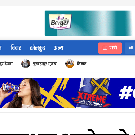
न
विचार
खेलकुद
अन्य
पात्रो
ुर देउवा
पुरबहादुर गुरुङ
तिब्बत