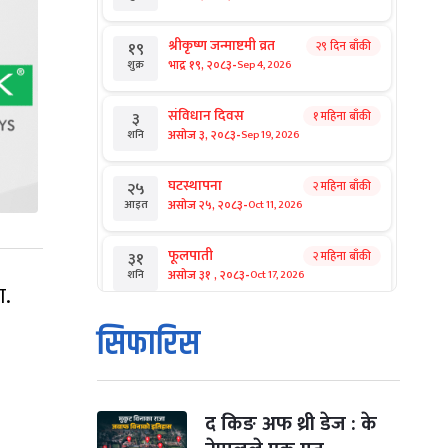
श्रीकृष्ण जन्माष्टमी व्रत
२९ दिन बाँकी
१९
-
भाद्र १९, २०८३
Sep 4, 2026
शुक्र
संविधान दिवस
१ महिना बाँकी
३
-
असोज ३, २०८३
Sep 19, 2026
शनि
घटस्थापना
२ महिना बाँकी
२५
-
असोज २५, २०८३
Oct 11, 2026
आइत
फूलपाती
२ महिना बाँकी
३१
-
असोज ३१ , २०८३
Oct 17, 2026
शनि
ा.
कार्तिक सङ्क्रान्ति
२ महिना बाँकी
१
सिफारिस
-
कार्तिक १, २०८३
Oct 18, 2026
आइत
महानवमी
२ महिना बाँकी
३
-
कार्तिक ३, २०८३
Oct 20, 2026
मंगल
द किङ अफ थ्री डेज : के