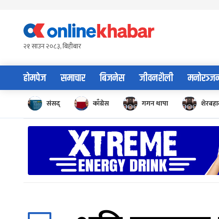
Skip
to
content
२१ साउन २०८३, बिहीबार
होमपेज
समाचार
बिजनेस
जीवनशैली
मनोरञ्ज
संसद्
काँग्रेस
गगन थापा
शेरबहाद