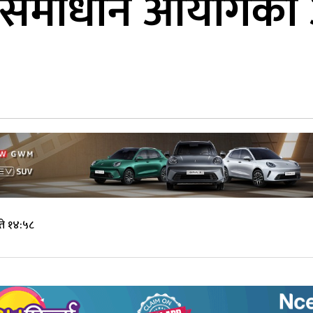
ा समाधान आयोगको अ
ते १४:५८