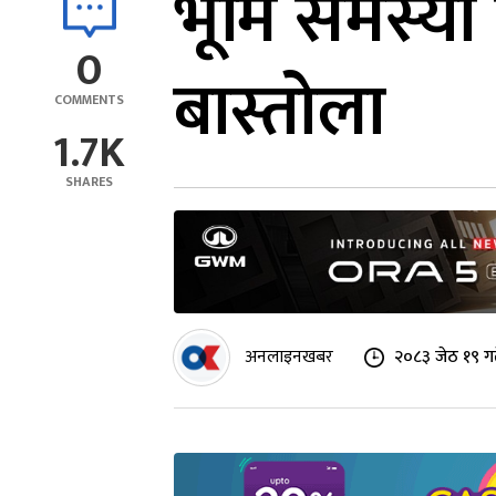
भूमि समस्य
0
बास्तोला
COMMENTS
1.7K
SHARES
अनलाइनखबर
२०८३ जेठ १९ ग