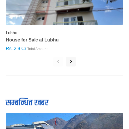
Lubhu
C
House for Sale at Lubhu
H
Rs. 2.9 Cr
R
Total Amount
‹
›
सम्बन्धित खबर