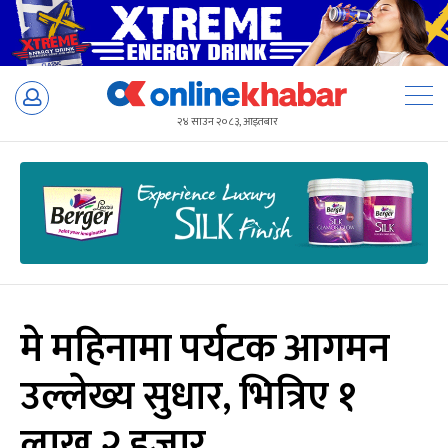
Skip
to
२४ साउन २०८३, आइतबार
content
मे महिनामा पर्यटक आगमन
उल्लेख्य सुधार, भित्रिए १
लाख २ हजार