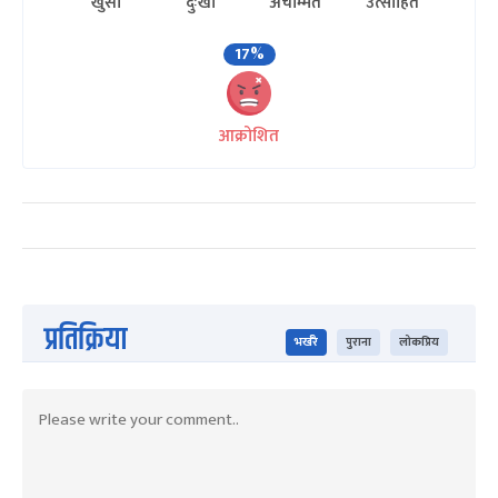
खुसी
दुःखी
अचम्मित
उत्साहित
17%
आक्रोशित
प्रतिक्रिया
भर्खरै
पुराना
लोकप्रिय