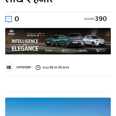
0
390
SHARES
अनलाइनखबर
२०८३ जेठ १९ गते १९:१५