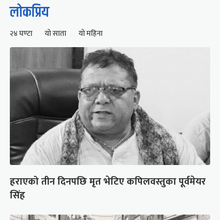
लोकप्रिय
२४ घण्टा
यो साता
यो महिना
हराएको तीन दिनपछि मृत भेटिए कपिलवस्तुका पूर्वमेयर
सिंह