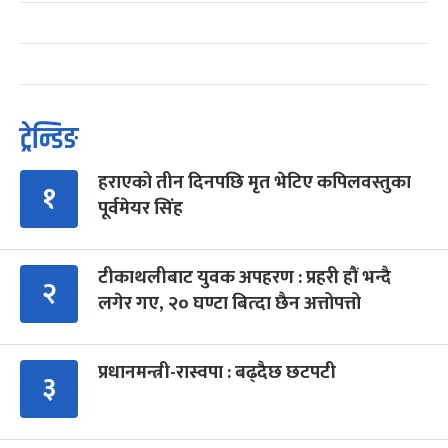
ट्रेन्डिङ
हराएको तीन दिनपछि मृत भेटिए कपिलवस्तुका
१
पूर्वमेयर सिंह
टीकाथलीबाट युवक अपहरण : प्रहरी हौं भन्दै
२
लगेर गए, २० घण्टा बित्दा छैन अत्तोपत्तो
प्रधानमन्त्री-रास्वपा : बढ्दैछ छटपटी
३