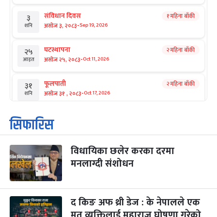
संविधान दिवस
१ महिना बाँकी
३
-
असोज ३, २०८३
Sep 19, 2026
शनि
घटस्थापना
२ महिना बाँकी
२५
-
असोज २५, २०८३
Oct 11, 2026
आइत
फूलपाती
२ महिना बाँकी
३१
-
असोज ३१ , २०८३
Oct 17, 2026
शनि
कार्तिक सङ्क्रान्ति
२ महिना बाँकी
१
सिफारिस
-
कार्तिक १, २०८३
Oct 18, 2026
आइत
विधायिका छलेर करका दरमा
महानवमी
२ महिना बाँकी
३
-
मनलाग्दी संशोधन
कार्तिक ३, २०८३
Oct 20, 2026
मंगल
विजयादशमी
२ महिना बाँकी
४
-
कार्तिक ४, २०८३
Oct 21, 2026
बुध
द किङ अफ थ्री डेज : के नेपालले एक
मृत व्यक्तिलाई महाराज घोषणा गरेको