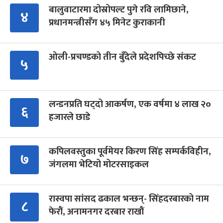
बालुवाटारमा दोस्रोपल्ट पुगे रवि लामिछाने,
४
प्रधानमन्त्रीसँग ४५ मिनेट कुराकानी
ओली-प्रचण्डको तीन बुँदेले प्रदेशपिच्छे संकट
५
लन्डनप्रति घट्दो आकर्षण, एक वर्षमा ४ लाख २०
६
हजारले छाडे
कपिलवस्तुका पूर्वमेयर किरण सिंह सम्पर्कविहीन,
७
जंगलमा भेटियो मोटरसाइकल
रास्वपा सांसद ढकाल भन्छन्- सिंहदरबारको नाम
८
फेरौं, अनामनगर दरबार राखौं