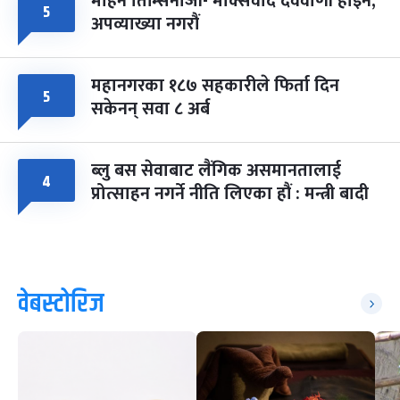
मोहन तिम्सिनाजी- मार्क्सवाद देववाणी होइन,
५
अपव्याख्या नगरौं
महानगरका १८७ सहकारीले फिर्ता दिन
५
सकेनन् सवा ८ अर्ब
ब्लु बस सेवाबाट लैंगिक असमानतालाई
४
प्रोत्साहन नगर्ने नीति लिएका हौं : मन्त्री बादी
वेबस्टोरिज