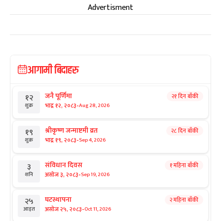
Advertisment
आगामी बिदाहरु
जनै पूर्णिमा
२१ दिन बाँकी
१२
-
भाद्र १२, २०८३
Aug 28, 2026
शुक्र
श्रीकृष्ण जन्माष्टमी व्रत
२८ दिन बाँकी
१९
-
भाद्र १९, २०८३
Sep 4, 2026
शुक्र
संविधान दिवस
१ महिना बाँकी
३
-
असोज ३, २०८३
Sep 19, 2026
शनि
घटस्थापना
२ महिना बाँकी
२५
-
असोज २५, २०८३
Oct 11, 2026
आइत