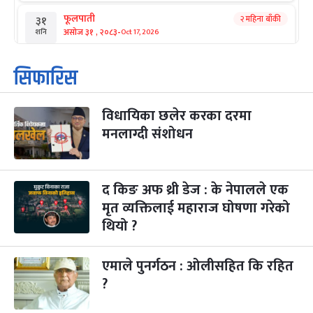
फूलपाती
२ महिना बाँकी
३१
-
असोज ३१ , २०८३
Oct 17, 2026
शनि
कार्तिक सङ्क्रान्ति
२ महिना बाँकी
१
सिफारिस
-
कार्तिक १, २०८३
Oct 18, 2026
आइत
विधायिका छलेर करका दरमा
महानवमी
२ महिना बाँकी
३
-
मनलाग्दी संशोधन
कार्तिक ३, २०८३
Oct 20, 2026
मंगल
विजयादशमी
२ महिना बाँकी
४
-
कार्तिक ४, २०८३
Oct 21, 2026
बुध
द किङ अफ थ्री डेज : के नेपालले एक
मृत व्यक्तिलाई महाराज घोषणा गरेको
पापा‌ङ्कुशा एकादशी व्रत
२ महिना बाँकी
५
थियो ?
-
कार्तिक ५, २०८३
Oct 22, 2026
बिहि
एमाले पुनर्गठन : ओलीसहित कि रहित
कुकुर तिहार
३ महिना बाँकी
२२
-
कार्तिक २२, २०८३
Nov 8, 2026
आइत
?
गाई पूजा
३ महिना बाँकी