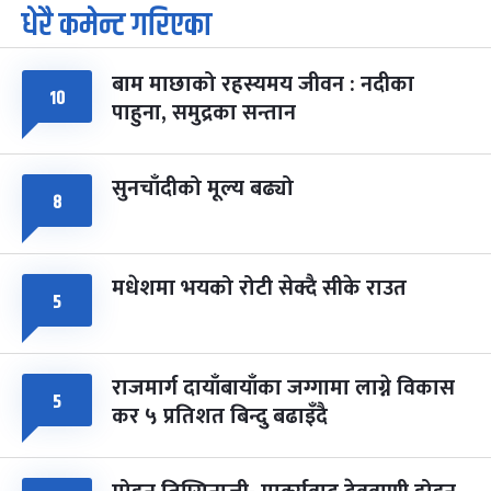
धेरै कमेन्ट गरिएका
पूर्णिमा व्रत
७ महिना बाँकी
७
-
चैत्र ७, २०८३
Mar 21, 2027
आइत
बाम माछाको रहस्यमय जीवन : नदीका
फागुपूर्णिमा
७ महिना बाँकी
८
१०
पाहुना, समुद्रका सन्तान
-
चैत्र ८, २०८३
Mar 22, 2027
सोम
सुनचाँदीको मूल्य बढ्यो
८
मधेशमा भयको रोटी सेक्दै सीके राउत
५
राजमार्ग दायाँबायाँका जग्गामा लाग्ने विकास
५
कर ५ प्रतिशत बिन्दु बढाइँदै