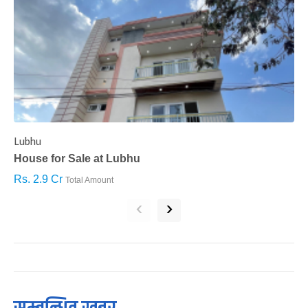
Lubhu
C
House for Sale at Lubhu
H
Rs. 2.9 Cr
R
Total Amount
‹
›