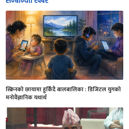
सम्बन्धित खबर
स्क्रिनको छायामा हुर्किंदै बालबालिका : डिजिटल युगको
मनोवैज्ञानिक यथार्थ