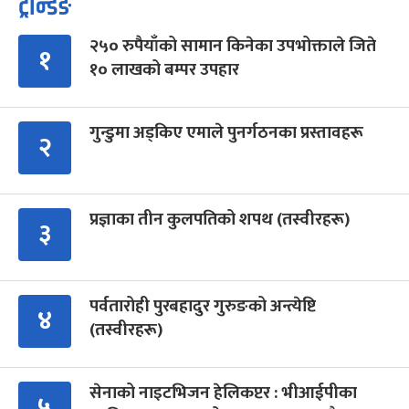
ट्रेन्डिङ
२५० रुपैयाँको सामान किनेका उपभोक्ताले जिते
१
१० लाखको बम्पर उपहार
गुन्डुमा अड्किए एमाले पुनर्गठनका प्रस्तावहरू
२
प्रज्ञाका तीन कुलपतिको शपथ (तस्वीरहरू)
३
पर्वतारोही पुरबहादुर गुरुङको अन्त्येष्टि
४
(तस्वीरहरू)
सेनाको नाइटभिजन हेलिकप्टर : भीआईपीका
५