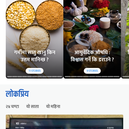
गर्मीमा सातु खानु किन
आयुर्वेदिक औषधि :
उत्तम मानिन्छ ?
विश्वास गर्ने कि डराउने ?
11
STORIES
9
STORIES
लोकप्रिय
२४ घण्टा
यो साता
यो महिना