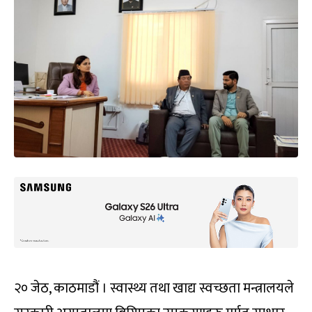
२० जेठ, काठमाडौं । स्वास्थ्य तथा खाद्य स्वच्छता मन्त्रालयले