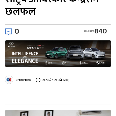
छलफल
0
840
SHARES
अनलाइनखबर
२०८३ जेठ २० गते १२:०३