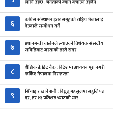
लागि उड्छ, जनताको ज्यान बचाउन उड्दैन
कांग्रेस संस्थापन इतर समूहको राष्ट्रिय भेलालाई
६
देउवाले सम्बोधन गर्ने
प्रधानमन्त्री बालेनले ल्याएको विधेयक संसदीय
७
समितिबाट जस्ताको तस्तै सदर
शैक्षिक क्रेडिट बैंक : विदेशमा अध्ययन पूरा नगरी
८
फर्किए नेपालमा निरन्तरता
सिँचाइ र खानेपानी : विद्युत् महसुलमा सहुलियत
९
दर, तर १३ प्रतिशत भ्याटको भार