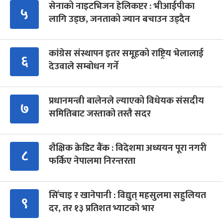
सेनाको नाइटभिजन हेलिकप्टर : भीआईपीका
५
लागि उड्छ, जनताको ज्यान बचाउन उड्दैन
कांग्रेस संस्थापन इतर समूहको राष्ट्रिय भेलालाई
६
देउवाले सम्बोधन गर्ने
प्रधानमन्त्री बालेनले ल्याएको विधेयक संसदीय
७
समितिबाट जस्ताको तस्तै सदर
शैक्षिक क्रेडिट बैंक : विदेशमा अध्ययन पूरा नगरी
८
फर्किए नेपालमा निरन्तरता
सिँचाइ र खानेपानी : विद्युत् महसुलमा सहुलियत
९
दर, तर १३ प्रतिशत भ्याटको भार