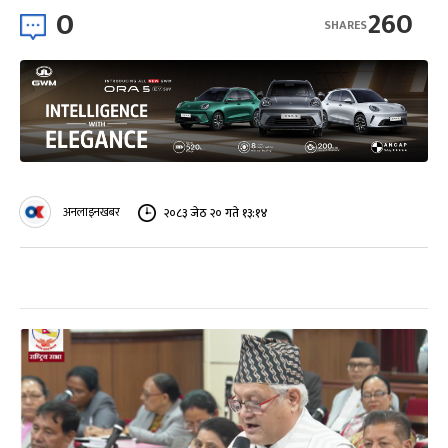
0
260
SHARES
अनलाइनखबर
२०८३ जेठ २० गते १३:१४