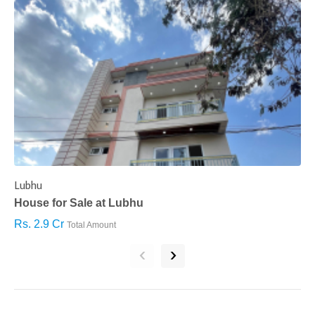
Lubhu
C
House for Sale at Lubhu
H
Rs. 2.9 Cr
R
Total Amount
‹
›