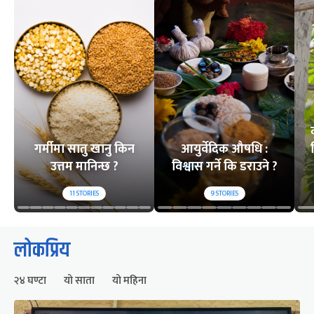
गर्मीमा सातु खानु किन
आयुर्वेदिक औषधि :
उत्तम मानिन्छ ?
विश्वास गर्ने कि डराउने ?
11
STORIES
9
STORIES
लोकप्रिय
२४ घण्टा
यो साता
यो महिना