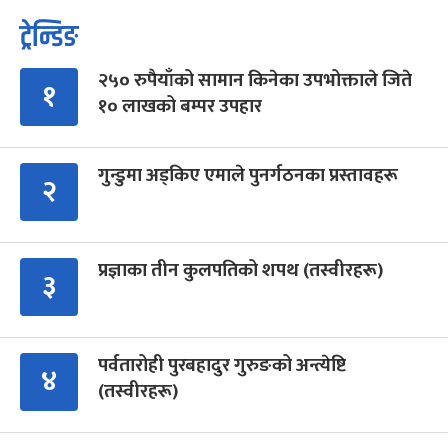
ट्रेन्डिङ
२५० रुपैयाँको सामान किनेका उपभोक्ताले जिते
१
१० लाखको बम्पर उपहार
गुन्डुमा अड्किए एमाले पुनर्गठनका प्रस्तावहरू
२
प्रज्ञाका तीन कुलपतिको शपथ (तस्वीरहरू)
३
पर्वतारोही पुरबहादुर गुरुङको अन्त्येष्टि
४
(तस्वीरहरू)