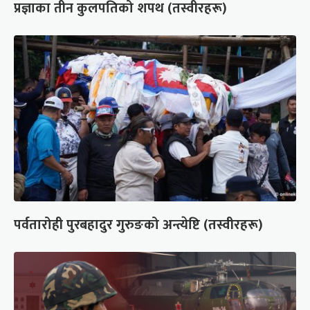
प्रज्ञाका तीन कुलपतिको शपथ (तस्वीरहरू)
पर्वतारोही पुरबहादुर गुरुङको अन्त्येष्टि (तस्वीरहरू)