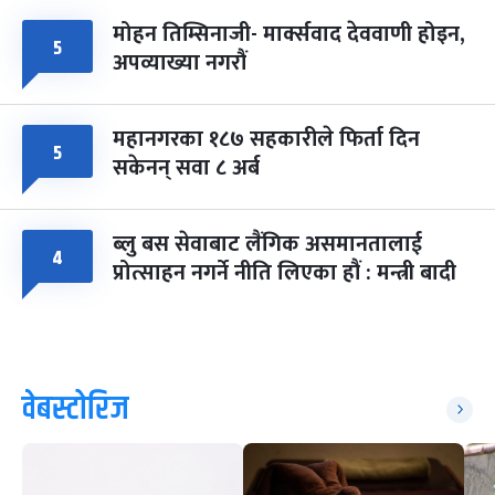
मोहन तिम्सिनाजी- मार्क्सवाद देववाणी होइन,
५
अपव्याख्या नगरौं
महानगरका १८७ सहकारीले फिर्ता दिन
५
सकेनन् सवा ८ अर्ब
ब्लु बस सेवाबाट लैंगिक असमानतालाई
४
प्रोत्साहन नगर्ने नीति लिएका हौं : मन्त्री बादी
वेबस्टोरिज