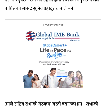
पेस गरिनुपर्छ । छैन भने उहाँले क्षमता याचना गर्नुपर्छ’ नेपाली
कांग्रेसका सांसद सुनिलबहादुर थापाले भने ।
उनले राष्ट्रिय सभाको बैठकमा यस्तो बताएका हुन् । सभाको