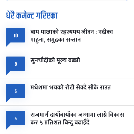
धेरै कमेन्ट गरिएका
पूर्णिमा व्रत
७ महिना बाँकी
७
-
चैत्र ७, २०८३
Mar 21, 2027
आइत
बाम माछाको रहस्यमय जीवन : नदीका
फागुपूर्णिमा
७ महिना बाँकी
८
१०
पाहुना, समुद्रका सन्तान
-
चैत्र ८, २०८३
Mar 22, 2027
सोम
सुनचाँदीको मूल्य बढ्यो
८
मधेशमा भयको रोटी सेक्दै सीके राउत
५
राजमार्ग दायाँबायाँका जग्गामा लाग्ने विकास
५
कर ५ प्रतिशत बिन्दु बढाइँदै