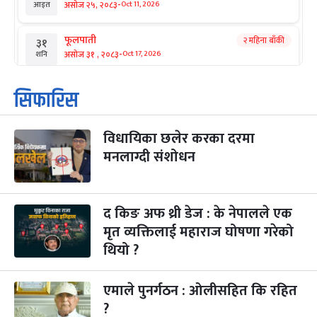
-
असोज २५, २०८३
Oct 11, 2026
आइत
फूलपाती
२ महिना बाँकी
३१
-
असोज ३१ , २०८३
Oct 17, 2026
शनि
कार्तिक सङ्क्रान्ति
२ महिना बाँकी
१
सिफारिस
-
कार्तिक १, २०८३
Oct 18, 2026
आइत
विधायिका छलेर करका दरमा
महानवमी
२ महिना बाँकी
३
-
मनलाग्दी संशोधन
कार्तिक ३, २०८३
Oct 20, 2026
मंगल
विजयादशमी
२ महिना बाँकी
४
-
कार्तिक ४, २०८३
Oct 21, 2026
बुध
द किङ अफ थ्री डेज : के नेपालले एक
मृत व्यक्तिलाई महाराज घोषणा गरेको
पापा‌ङ्कुशा एकादशी व्रत
२ महिना बाँकी
५
थियो ?
-
कार्तिक ५, २०८३
Oct 22, 2026
बिहि
एमाले पुनर्गठन : ओलीसहित कि रहित
कुकुर तिहार
३ महिना बाँकी
२२
-
कार्तिक २२, २०८३
Nov 8, 2026
आइत
?