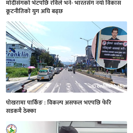
मोदीसँगको भेटपछि रविले भने- भारतसँग नयाँ विकास
कूटनीतिको युग अघि बढ्छ
पोखरामा पार्किङ : विकल्प असफल भएपछि फेरि
सडकमै ठेक्का