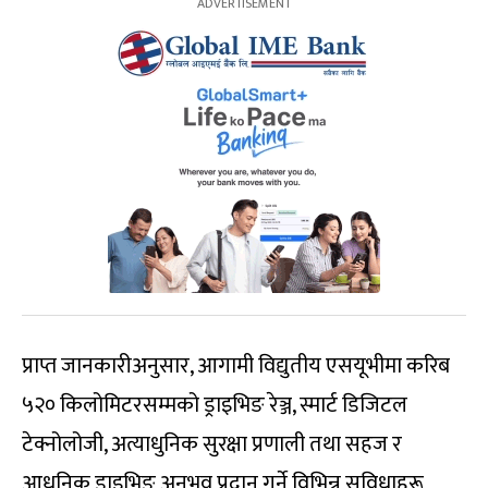
प्राप्त जानकारीअनुसार, आगामी विद्युतीय एसयूभीमा करिब
५२० किलोमिटरसम्मको ड्राइभिङ रेञ्ज, स्मार्ट डिजिटल
टेक्नोलोजी, अत्याधुनिक सुरक्षा प्रणाली तथा सहज र
आधुनिक ड्राइभिङ अनुभव प्रदान गर्ने विभिन्न सुविधाहरू