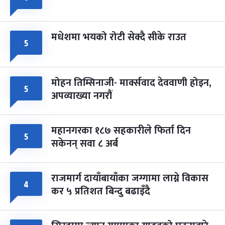
मधेशमा भयको रोटी सेक्दै सीके राउत
५
मोहन तिम्सिनाजी- मार्क्सवाद देववाणी होइन,
५
अपव्याख्या नगरौं
महानगरका १८७ सहकारीले फिर्ता दिन
५
सकेनन् सवा ८ अर्ब
राजमार्ग दायाँबायाँका जग्गामा लाग्ने विकास
४
कर ५ प्रतिशत बिन्दु बढाइँदै