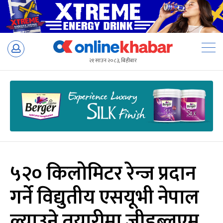
Skip
to
२१ साउन २०८३, बिहीबार
content
५२० किलोमिटर रेन्ज प्रदान
गर्ने विद्युतीय एसयूभी नेपाल
ल्याउने तयारीमा जीडब्लूएम