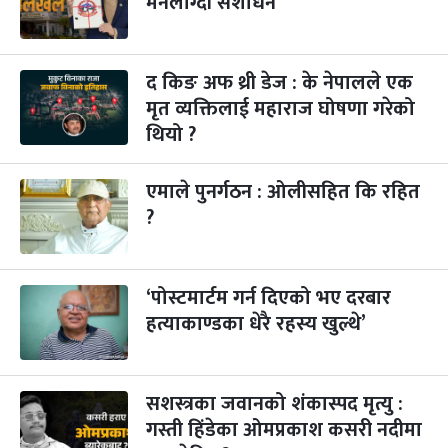
मनलाग्दी संशोधन
विजयादशमी
२ महिना बाँकी
४
-
कार्तिक ४, २०८३
Oct 21, 2026
बुध
द किङ अफ थ्री डेज : के नेपालले एक
मृत व्यक्तिलाई महाराज घोषणा गरेको
पापा‌ङ्कुशा एकादशी व्रत
२ महिना बाँकी
५
थियो ?
-
कार्तिक ५, २०८३
Oct 22, 2026
बिहि
एमाले पुनर्गठन : ओलीसहित कि रहित
कुकुर तिहार
३ महिना बाँकी
२२
-
कार्तिक २२, २०८३
Nov 8, 2026
आइत
?
गाई पूजा
३ महिना बाँकी
२३
-
कार्तिक २३, २०८३
Nov 9, 2026
सोम
‘पोस्टमार्टम गर्न दिएको भए दरबार
हत्याकाण्डका धेरै रहस्य खुल्थे’
गोरुपुजा
३ महिना बाँकी
२४
-
कार्तिक २४, २०८३
Nov 10, 2026
मंगल
भाइटीका
सशस्त्रका जवानको शंकास्पद मृत्यु :
३ महिना बाँकी
२५
-
कार्तिक २५, २०८३
Nov 11, 2026
बुध
गस्ती हिंडेका ओमप्रकाश कसरी नदीमा