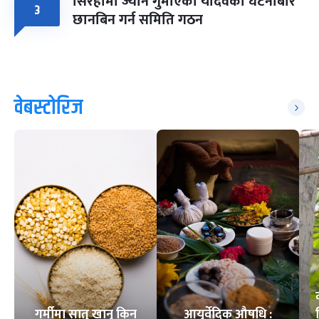
सिरहामा ज्यान गुमाएका यादवको घटनाबारे
३
छानबिन गर्न समिति गठन
वेबस्टोरिज
गर्मीमा सातु खानु किन
आयुर्वेदिक औषधि :