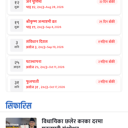
जनै पूर्णिमा
२२ दिन बाँकी
१२
-
भाद्र १२, २०८३
Aug 28, 2026
शुक्र
श्रीकृष्ण जन्माष्टमी व्रत
२९ दिन बाँकी
१९
-
भाद्र १९, २०८३
Sep 4, 2026
शुक्र
संविधान दिवस
१ महिना बाँकी
३
-
असोज ३, २०८३
Sep 19, 2026
शनि
घटस्थापना
२ महिना बाँकी
२५
-
असोज २५, २०८३
Oct 11, 2026
आइत
फूलपाती
२ महिना बाँकी
३१
-
असोज ३१ , २०८३
Oct 17, 2026
शनि
कार्तिक सङ्क्रान्ति
२ महिना बाँकी
१
सिफारिस
-
कार्तिक १, २०८३
Oct 18, 2026
आइत
विधायिका छलेर करका दरमा
महानवमी
२ महिना बाँकी
३
-
कार्तिक ३, २०८३
Oct 20, 2026
मंगल