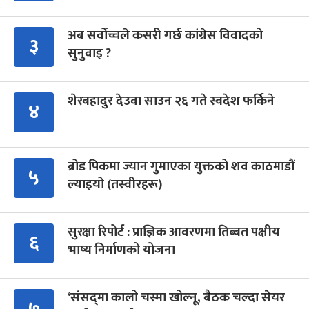
अब सर्वोच्चले कसरी गर्छ कांग्रेस विवादको
३
सुनुवाइ ?
शेरबहादुर देउवा साउन २६ गते स्वदेश फर्किने
४
ब्रोड पिकमा ज्यान गुमाएका युक्तको शव काठमाडौं
५
ल्याइयो (तस्वीरहरू)
सुरक्षा रिपोर्ट : प्राज्ञिक आवरणमा तिब्बत पक्षीय
६
भाष्य निर्माणको योजना
‘संसद्‍मा कालो चस्मा खोल्नू, बैठक चल्दा सेयर
७