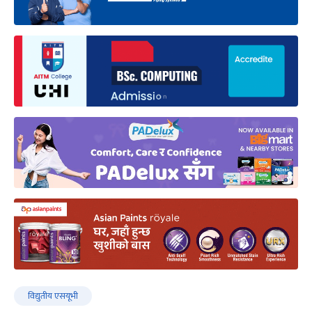
विद्युतीय एसयूभी