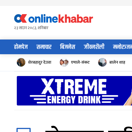
Skip
to
content
२३ साउन २०८३, शनिबार
होमपेज
समाचार
बिजनेस
जीवनशैली
मनोरञ्ज
शेरबहादुर देउवा
एमाले-संकट
बालेन शाह