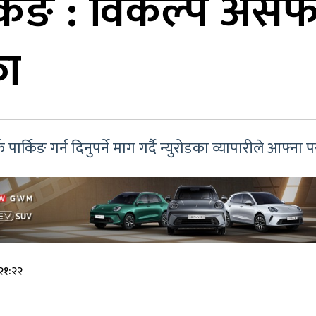
र्किङ : विकल्प अस
का
र्किङ गर्न दिनुपर्ने माग गर्दै न्युरोडका व्यापारीले आफ्न
२१:२२