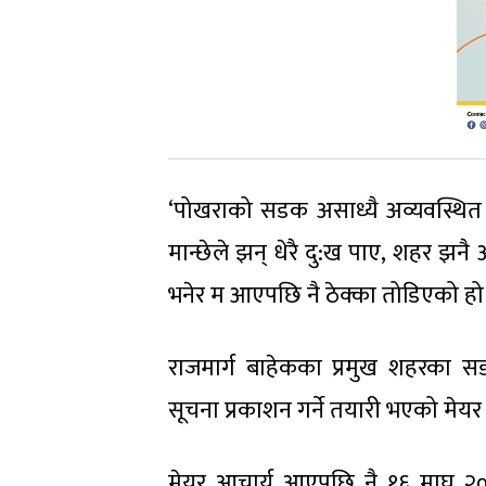
‘पोखराको सडक असाध्यै अव्यवस्थित भय
मान्छेले झन् धेरै दु:ख पाए, शहर झनै
भनेर म आएपछि नै ठेक्का तोडिएको हो ।
राजमार्ग बाहेकका प्रमुख शहरका सड
सूचना प्रकाशन गर्ने तयारी भएको मेय
मेयर आचार्य आएपछि नै १६ माघ २०