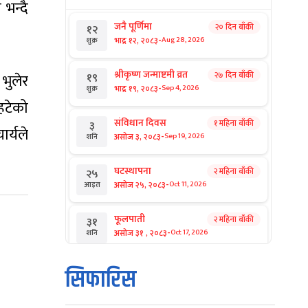
भन्दै
जनै पूर्णिमा
२० दिन बाँकी
१२
-
भाद्र १२, २०८३
Aug 28, 2026
शुक्र
श्रीकृष्ण जन्माष्टमी व्रत
२७ दिन बाँकी
१९
भुलेर
-
भाद्र १९, २०८३
Sep 4, 2026
शुक्र
हटेको
संविधान दिवस
१ महिना बाँकी
३
र्यले
-
असोज ३, २०८३
Sep 19, 2026
शनि
घटस्थापना
२ महिना बाँकी
२५
-
असोज २५, २०८३
Oct 11, 2026
आइत
फूलपाती
२ महिना बाँकी
३१
-
असोज ३१ , २०८३
Oct 17, 2026
शनि
कार्तिक सङ्क्रान्ति
२ महिना बाँकी
१
सिफारिस
-
कार्तिक १, २०८३
Oct 18, 2026
आइत