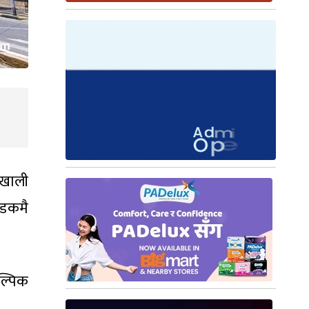
 खाली
सडकमै
ल्पिक