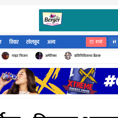
न
विचार
खेलकुद
अन्य
पात्रो
नाइट भिजन
अमेरिका
प्रतिनिधिसभा बैठक