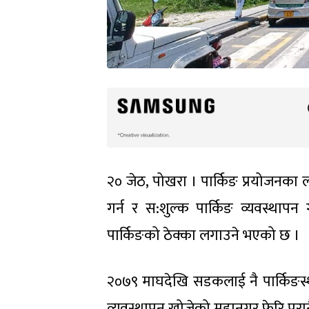
२० जेठ, पोखरा । पार्किङ प्रयोजनका ल
गर्न र स:शुल्क पार्किङ व्यवस्थ
पार्किङको ठेक्का लगाउने भएको छ ।
२०७९ माघदेखि सडकलाई नै पार्किङस्
व्यवस्थापन खोजेको महानगर फेरि पुरा