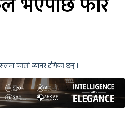
फल भएपछि फेरि
ा पसलमा कालो ब्यानर टाँगेका छन् ।