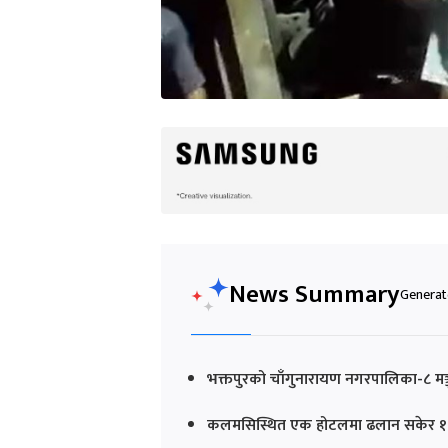
News Summary
Generate
भक्तपुरको चाँगुनारायण नगरपालिका-८ मञ्जुश्
कलमसिस्थित एक होटलमा ढलान सकेर १२ जना