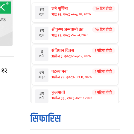
जनै पूर्णिमा
२० दिन बाँकी
१२
-
भाद्र १२, २०८३
Aug 28, 2026
शुक्र
श्रीकृष्ण जन्माष्टमी व्रत
२७ दिन बाँकी
१९
-
भाद्र १९, २०८३
Sep 4, 2026
शुक्र
संविधान दिवस
१ महिना बाँकी
३
-
असोज ३, २०८३
Sep 19, 2026
शनि
 १२
घटस्थापना
२ महिना बाँकी
२५
-
असोज २५, २०८३
Oct 11, 2026
आइत
फूलपाती
२ महिना बाँकी
३१
-
असोज ३१ , २०८३
Oct 17, 2026
शनि
कार्तिक सङ्क्रान्ति
२ महिना बाँकी
१
सिफारिस
-
कार्तिक १, २०८३
Oct 18, 2026
आइत