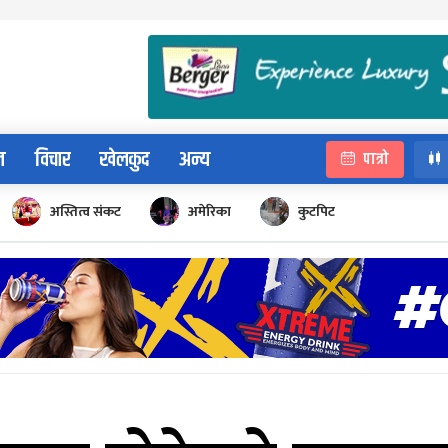
न
विचार
खेलकुद
अन्य
पात्रो
अस्तित्व संकट
अमेरिका
कुटपिट