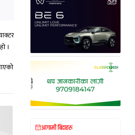
याक्टर
 हो ।
जनाएको
आगामी बिदाहरु