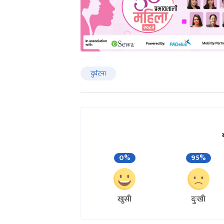
दुर्घटना
0%
95%
खुसी
दुःखी