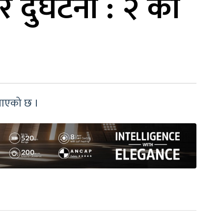
र दुर्घटना : २ को
जनाएको छ ।