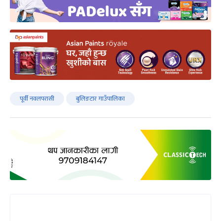
पूर्वी नवलपरासी
बुलिङटार गाउँपालिका