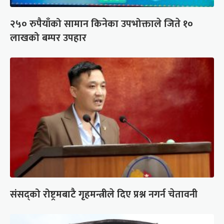
२५० रुपैयाँको सामान किनेका उपभोक्ताले जिते १०
लाखको बम्पर उपहार
संसद्को रोष्ट्रमबाटै गृहमन्त्रीले दिए प्रश्न नगर्न चेतावनी