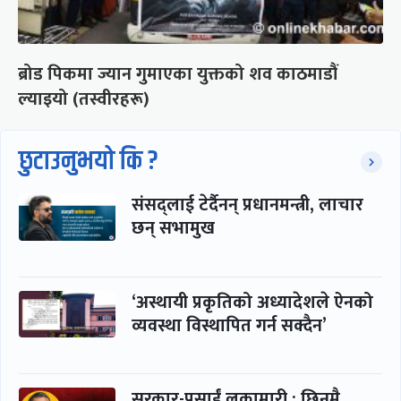
ब्रोड पिकमा ज्यान गुमाएका युक्तको शव काठमाडौं
ल्याइयो (तस्वीरहरू)
छुटाउनुभयो कि ?
संसद्लाई टेर्दैनन् प्रधानमन्त्री, लाचार
छन् सभामुख
‘अस्थायी प्रकृतिको अध्यादेशले ऐनको
व्यवस्था विस्थापित गर्न सक्दैन’
सरकार-प्रसाईं लुकामारी : छिनमै