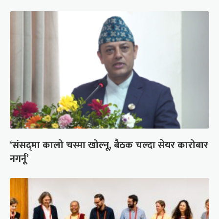
‘संसद्‍मा कालो चस्मा खोल्नू, बैठक चल्दा सेयर कारोबार
नगर्नू’