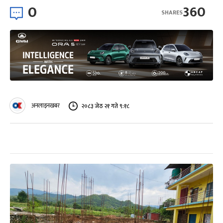
0
360
SHARES
अनलाइनखबर
२०८३ जेठ २१ गते ९:१८