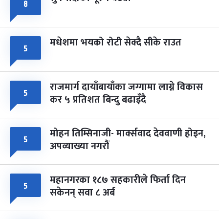
८
मधेशमा भयको रोटी सेक्दै सीके राउत
५
राजमार्ग दायाँबायाँका जग्गामा लाग्ने विकास
५
कर ५ प्रतिशत बिन्दु बढाइँदै
मोहन तिम्सिनाजी- मार्क्सवाद देववाणी होइन,
५
अपव्याख्या नगरौं
महानगरका १८७ सहकारीले फिर्ता दिन
५
सकेनन् सवा ८ अर्ब