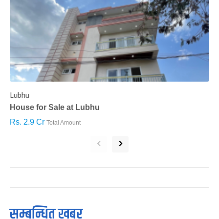
Lubhu
C
House for Sale at Lubhu
H
Rs. 2.9 Cr
R
Total Amount
‹
›
सम्बन्धित खबर