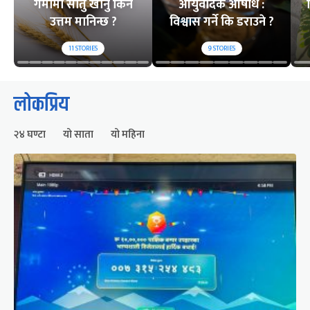
गर्मीमा सातु खानु किन
आयुर्वेदिक औषधि :
उत्तम मानिन्छ ?
विश्वास गर्ने कि डराउने ?
11
STORIES
9
STORIES
लोकप्रिय
२४ घण्टा
यो साता
यो महिना