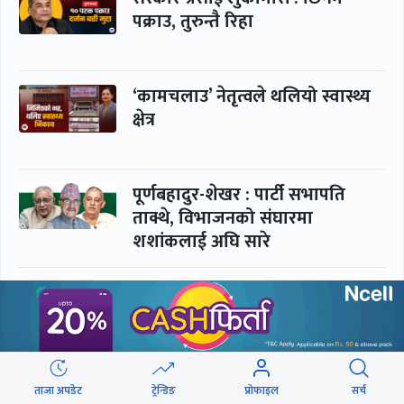
पक्राउ, तुरुन्तै रिहा
‘कामचलाउ’ नेतृत्वले थलियो स्वास्थ्य
क्षेत्र
पूर्णबहादुर-शेखर : पार्टी सभापति
ताक्थे, विभाजनको संघारमा
शशांकलाई अघि सारे
कप्तानगञ्जमा झिल्को, गोलबजारमा
डढेलो
आकस्मिक कक्ष चिकित्सकमाथि
ताजा अपडेट
ट्रेन्डिङ
प्रोफाइल
सर्च