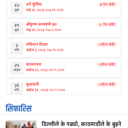
जनै पूर्णिमा
२१ दिन बाँकी
१२
-
भाद्र १२, २०८३
Aug 28, 2026
शुक्र
श्रीकृष्ण जन्माष्टमी व्रत
२८ दिन बाँकी
१९
-
भाद्र १९, २०८३
Sep 4, 2026
शुक्र
संविधान दिवस
१ महिना बाँकी
३
-
असोज ३, २०८३
Sep 19, 2026
शनि
घटस्थापना
२ महिना बाँकी
२५
-
असोज २५, २०८३
Oct 11, 2026
आइत
फूलपाती
२ महिना बाँकी
३१
-
असोज ३१ , २०८३
Oct 17, 2026
शनि
कार्तिक सङ्क्रान्ति
२ महिना बाँकी
१
सिफारिस
-
कार्तिक १, २०८३
Oct 18, 2026
आइत
दिल्लीले के पढ्यो, काठमाडौंले के बुझ्ने
महानवमी
२ महिना बाँकी
३