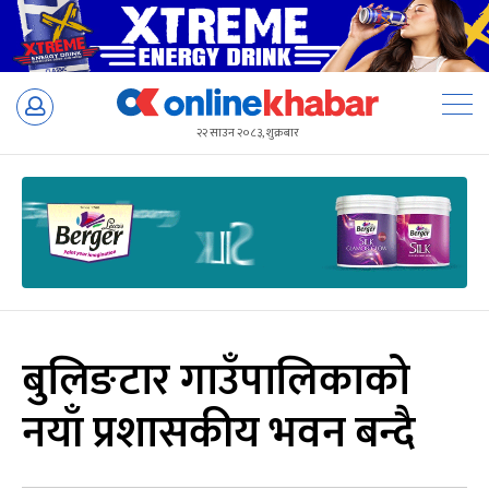
Skip
to
२२ साउन २०८३, शुक्रबार
content
बुलिङटार गाउँपालिकाको
नयाँ प्रशासकीय भवन बन्दै