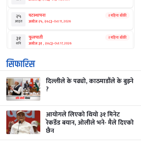
घटस्थापना
२ महिना बाँकी
२५
-
असोज २५, २०८३
Oct 11, 2026
आइत
फूलपाती
२ महिना बाँकी
३१
-
असोज ३१ , २०८३
Oct 17, 2026
शनि
कार्तिक सङ्क्रान्ति
२ महिना बाँकी
१
सिफारिस
-
कार्तिक १, २०८३
Oct 18, 2026
आइत
दिल्लीले के पढ्यो, काठमाडौंले के बुझ्ने
महानवमी
२ महिना बाँकी
३
-
?
कार्तिक ३, २०८३
Oct 20, 2026
मंगल
विजयादशमी
२ महिना बाँकी
४
-
कार्तिक ४, २०८३
Oct 21, 2026
बुध
आयोगले लिएको थियो ३१ मिनेट
रेकर्डेड बयान, ओलीले भने- मैले दिएको
पापा‌ङ्कुशा एकादशी व्रत
२ महिना बाँकी
५
छैन
-
कार्तिक ५, २०८३
Oct 22, 2026
बिहि