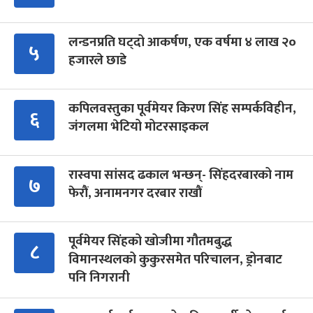
लन्डनप्रति घट्दो आकर्षण, एक वर्षमा ४ लाख २०
५
हजारले छाडे
कपिलवस्तुका पूर्वमेयर किरण सिंह सम्पर्कविहीन,
६
जंगलमा भेटियो मोटरसाइकल
रास्वपा सांसद ढकाल भन्छन्- सिंहदरबारको नाम
७
फेरौं, अनामनगर दरबार राखौं
पूर्वमेयर सिंहको खोजीमा गौतमबुद्ध
८
विमानस्थलको कुकुरसमेत परिचालन, ड्रोनबाट
पनि निगरानी