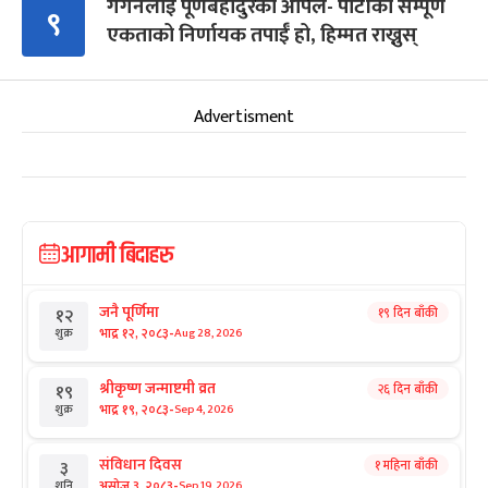
गगनलाई पूर्णबहादुरको अपिल- पार्टीको सम्पूर्ण
९
एकताको निर्णायक तपाईँ हो, हिम्मत राख्नुस्
Advertisment
आगामी बिदाहरु
जनै पूर्णिमा
१९ दिन बाँकी
१२
-
भाद्र १२, २०८३
Aug 28, 2026
शुक्र
श्रीकृष्ण जन्माष्टमी व्रत
२६ दिन बाँकी
१९
-
भाद्र १९, २०८३
Sep 4, 2026
शुक्र
संविधान दिवस
१ महिना बाँकी
३
-
असोज ३, २०८३
Sep 19, 2026
शनि