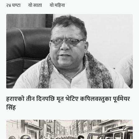
२४ घण्टा
यो साता
यो महिना
हराएको तीन दिनपछि मृत भेटिए कपिलवस्तुका पूर्वमेयर
सिंह