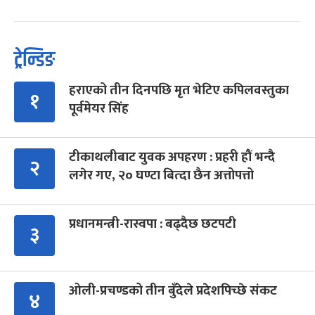
ट्रेन्डिङ
हराएको तीन दिनपछि मृत भेटिए कपिलवस्तुका
१
पूर्वमेयर सिंह
टीकाथलीबाट युवक अपहरण : प्रहरी हौं भन्दै
२
लगेर गए, २० घण्टा बित्दा छैन अत्तोपत्तो
प्रधानमन्त्री-रास्वपा : बढ्दैछ छटपटी
३
ओली-प्रचण्डको तीन बुँदेले प्रदेशपिच्छे संकट
४