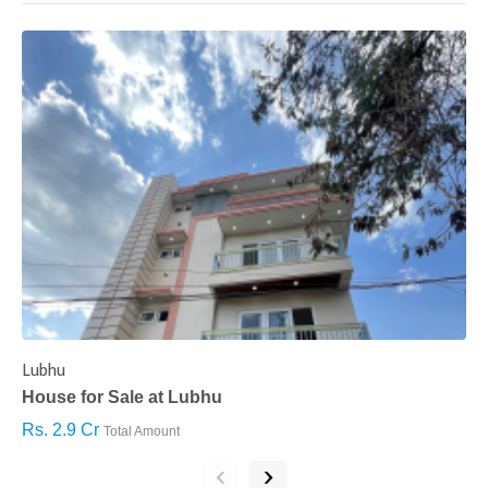
Lubhu
C
House for Sale at Lubhu
H
Rs. 2.9 Cr
R
Total Amount
‹
›