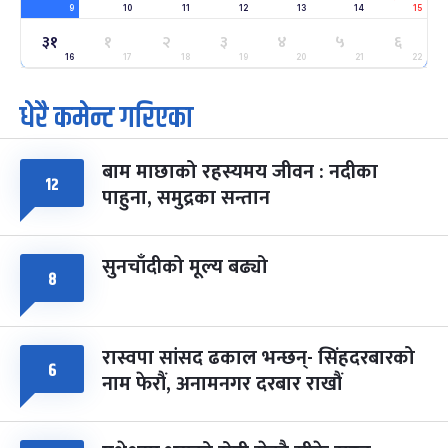
9
10
11
12
13
14
15
ग्याल्पो ल्होसार
७ महिना बाँकी
२५
३१
१
२
३
४
५
६
-
फाल्गुन २५, २०८३
Mar 9, 2027
मंगल
16
17
18
19
20
21
22
पूर्णिमा व्रत
७ महिना बाँकी
७
धेरै कमेन्ट गरिएका
-
चैत्र ७, २०८३
Mar 21, 2027
आइत
बाम माछाको रहस्यमय जीवन : नदीका
फागुपूर्णिमा
७ महिना बाँकी
८
१२
पाहुना, समुद्रका सन्तान
-
चैत्र ८, २०८३
Mar 22, 2027
सोम
सुनचाँदीको मूल्य बढ्यो
८
रास्वपा सांसद ढकाल भन्छन्- सिंहदरबारको
६
नाम फेरौं, अनामनगर दरबार राखौं