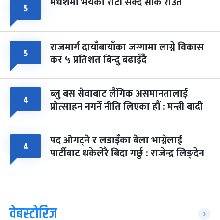
मधेशमा भयको रोटी सेक्दै सीके राउत
५
राजमार्ग दायाँबायाँका जग्गामा लाग्ने विकास
५
कर ५ प्रतिशत बिन्दु बढाइँदै
ब्लु बस सेवाबाट लैंगिक असमानतालाई
४
प्रोत्साहन नगर्ने नीति लिएका हौं : मन्त्री बादी
पद ओगट्ने र लडाइँका बेला भाग्नेलाई
४
पार्टीबाट धकेलेरै बिदा गर्छु : राजेन्द्र लिङ्देन
वेबस्टोरिज