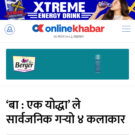
Skip
to
२४ साउन २०८३, आइतबार
content
‘बा : एक योद्धा’ ले
सार्वजनिक गर्‍यो ४ कलाकार