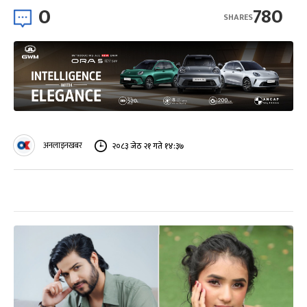
0
780
SHARES
अनलाइनखबर
२०८३ जेठ २१ गते १४:३७