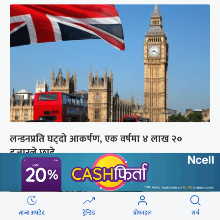
लन्डनप्रति घट्दो आकर्षण, एक वर्षमा ४ लाख २०
हजारले छाडे
ताजा अपडेट
ट्रेन्डिङ
प्रोफाइल
सर्च