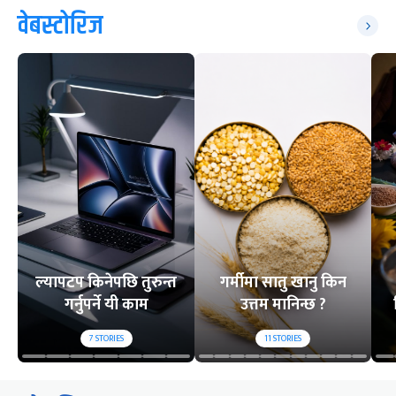
वेबस्टोरिज
ल्यापटप किनेपछि तुरुन्त
गर्मीमा सातु खानु किन
गर्नुपर्ने यी काम
उत्तम मानिन्छ ?
7
STORIES
11
STORIES