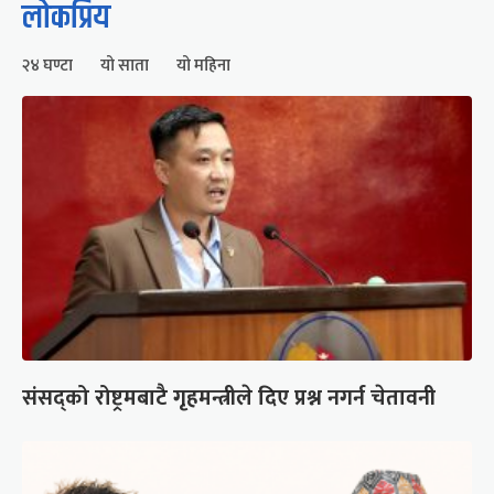
लोकप्रिय
२४ घण्टा
यो साता
यो महिना
संसद्को रोष्ट्रमबाटै गृहमन्त्रीले दिए प्रश्न नगर्न चेतावनी