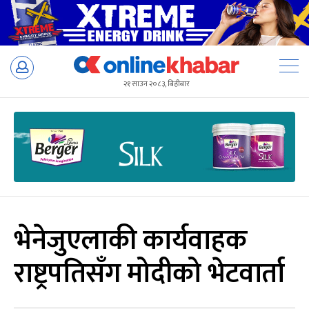
Skip
to
२१ साउन २०८३, बिहीबार
content
भेनेजुएलाकी कार्यवाहक
राष्ट्रपतिसँग मोदीको भेटवार्ता