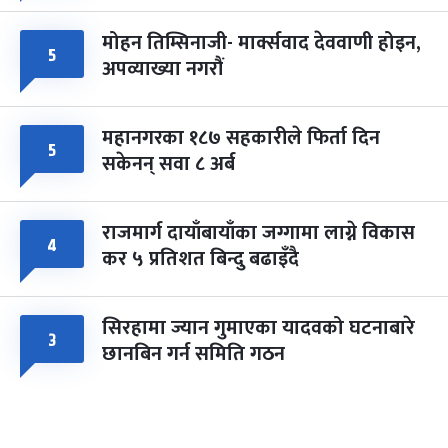
मोहन तिम्सिनाजी- मार्क्सवाद देववाणी होइन,
५
अपव्याख्या नगरौं
महानगरका १८७ सहकारीले फिर्ता दिन
५
सकेनन् सवा ८ अर्ब
राजमार्ग दायाँबायाँका जग्गामा लाग्ने विकास
४
कर ५ प्रतिशत बिन्दु बढाइँदै
सिरहामा ज्यान गुमाएका यादवको घटनाबारे
३
छानबिन गर्न समिति गठन