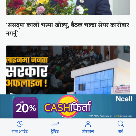
‘संसद्‍मा कालो चस्मा खोल्नू, बैठक चल्दा सेयर कारोबार
नगर्नू’
राष्ट्रिय परिचयपत्रको ‘सर्भर’ समस्याले १६ निकायका
ताजा अपडेट
ट्रेन्डिङ
प्रोफाइल
सर्च