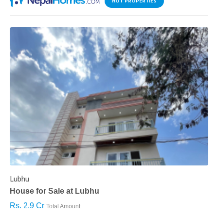
HOT PROPERTIES
Lubhu
C
House for Sale at Lubhu
H
Rs. 2.9 Cr
R
Total Amount