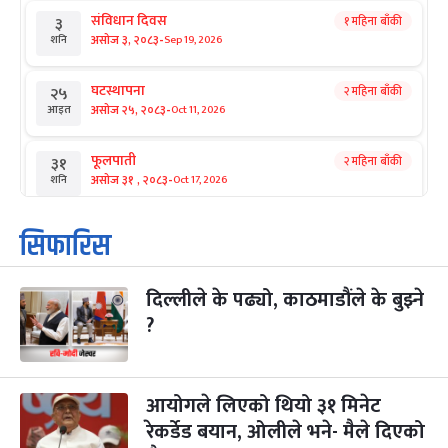
संविधान दिवस
१ महिना बाँकी
३
-
असोज ३, २०८३
Sep 19, 2026
शनि
घटस्थापना
२ महिना बाँकी
२५
-
असोज २५, २०८३
Oct 11, 2026
आइत
फूलपाती
२ महिना बाँकी
३१
-
असोज ३१ , २०८३
Oct 17, 2026
शनि
कार्तिक सङ्क्रान्ति
२ महिना बाँकी
१
सिफारिस
-
कार्तिक १, २०८३
Oct 18, 2026
आइत
दिल्लीले के पढ्यो, काठमाडौंले के बुझ्ने
महानवमी
२ महिना बाँकी
३
-
?
कार्तिक ३, २०८३
Oct 20, 2026
मंगल
विजयादशमी
२ महिना बाँकी
४
-
कार्तिक ४, २०८३
Oct 21, 2026
बुध
आयोगले लिएको थियो ३१ मिनेट
रेकर्डेड बयान, ओलीले भने- मैले दिएको
पापा‌ङ्कुशा एकादशी व्रत
२ महिना बाँकी
५