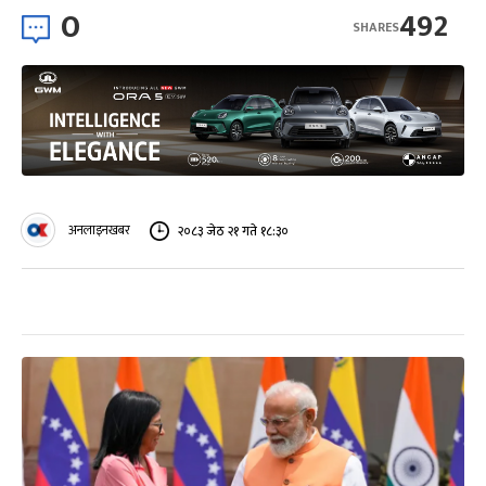
0
492
SHARES
अनलाइनखबर
२०८३ जेठ २१ गते १८:३०