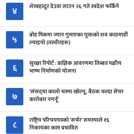
शेरबहादुर देउवा साउन २६ गते स्वदेश फर्किने
४
ब्रोड पिकमा ज्यान गुमाएका युक्तको शव काठमाडौं
५
ल्याइयो (तस्वीरहरू)
सुरक्षा रिपोर्ट : प्राज्ञिक आवरणमा तिब्बत पक्षीय
६
भाष्य निर्माणको योजना
‘संसद्‍मा कालो चस्मा खोल्नू, बैठक चल्दा सेयर
७
कारोबार नगर्नू’
राष्ट्रिय परिचयपत्रको ‘सर्भर’ समस्याले १६
८
निकायका काम प्रभावित