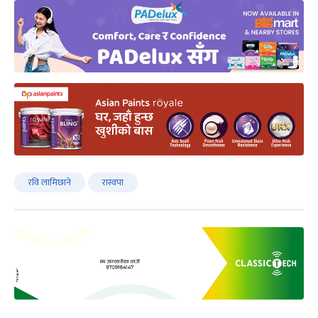
रवि लामिछाने
रास्वपा