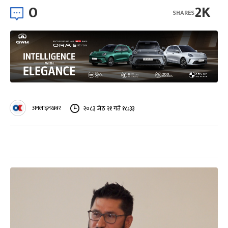
0
2K
SHARES
अनलाइनखबर
२०८३ जेठ २१ गते १८:३३