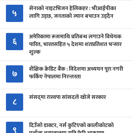
सेनाको नाइटभिजन हेलिकप्टर : भीआईपीका
५
लागि उड्छ, जनताको ज्यान बचाउन उड्दैन
अमेरिकामा रूसमाथि प्रतिबन्ध लगाउने विधेयक
६
पारित, भारतसहित ५ देशमा शतप्रतिशत भन्सार
शुल्क
शैक्षिक क्रेडिट बैंक : विदेशमा अध्ययन पूरा नगरी
७
फर्किए नेपालमा निरन्तरता
संसद्‍मा रास्वपा सांसदले खोजे सरकार
८
दिउँसो डाक्टर, नर्स कुटिएको कालीकोटको
९