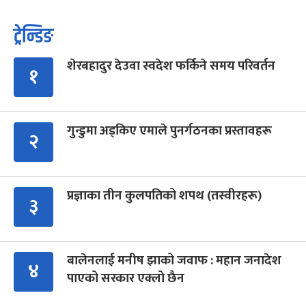
ट्रेन्डिङ
शेरबहादुर देउवा स्वदेश फर्किने समय परिवर्तन
१
गुन्डुमा अड्किए एमाले पुनर्गठनका प्रस्तावहरू
२
प्रज्ञाका तीन कुलपतिको शपथ (तस्वीरहरू)
३
बालेनलाई मनीष झाको जवाफ : महान जनादेश
४
पाएको सरकार एक्लो छैन