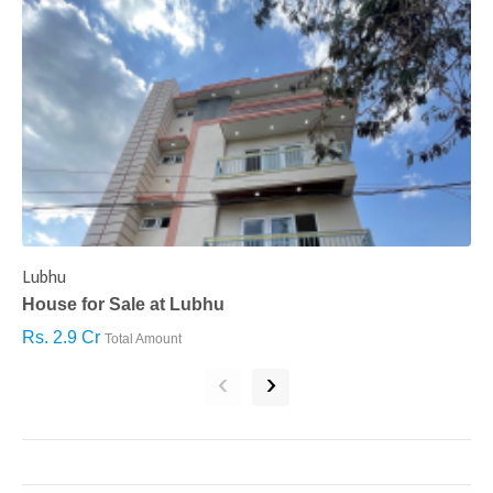
Lubhu
C
House for Sale at Lubhu
H
Rs. 2.9 Cr
R
Total Amount
‹
›