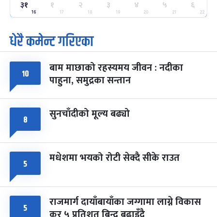
ग्याल्पो ल्होसार
७ महिना बाँकी
२५
३१
१
२
३
४
५
६
-
फाल्गुन २५, २०८३
Mar 9, 2027
मंगल
16
17
18
19
20
21
22
पूर्णिमा व्रत
७ महिना बाँकी
७
धेरै कमेन्ट गरिएका
-
चैत्र ७, २०८३
Mar 21, 2027
आइत
बाम माछाको रहस्यमय जीवन : नदीका
फागुपूर्णिमा
७ महिना बाँकी
८
१०
पाहुना, समुद्रका सन्तान
-
चैत्र ८, २०८३
Mar 22, 2027
सोम
सुनचाँदीको मूल्य बढ्यो
८
मधेशमा भयको रोटी सेक्दै सीके राउत
५
राजमार्ग दायाँबायाँका जग्गामा लाग्ने विकास
५
कर ५ प्रतिशत बिन्दु बढाइँदै