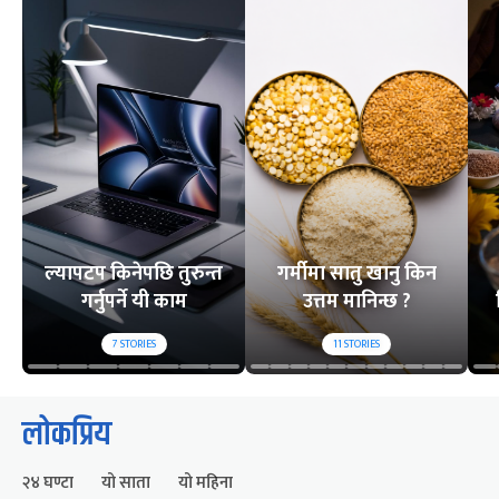
ल्यापटप किनेपछि तुरुन्त
गर्मीमा सातु खानु किन
गर्नुपर्ने यी काम
उत्तम मानिन्छ ?
7
STORIES
11
STORIES
लोकप्रिय
२४ घण्टा
यो साता
यो महिना