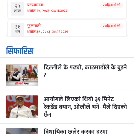
घटस्थापना
२ महिना बाँकी
२५
-
असोज २५, २०८३
Oct 11, 2026
आइत
फूलपाती
२ महिना बाँकी
३१
-
असोज ३१ , २०८३
Oct 17, 2026
शनि
कार्तिक सङ्क्रान्ति
२ महिना बाँकी
१
सिफारिस
-
कार्तिक १, २०८३
Oct 18, 2026
आइत
दिल्लीले के पढ्यो, काठमाडौंले के बुझ्ने
महानवमी
२ महिना बाँकी
३
-
?
कार्तिक ३, २०८३
Oct 20, 2026
मंगल
विजयादशमी
२ महिना बाँकी
४
-
कार्तिक ४, २०८३
Oct 21, 2026
बुध
आयोगले लिएको थियो ३१ मिनेट
रेकर्डेड बयान, ओलीले भने- मैले दिएको
पापा‌ङ्कुशा एकादशी व्रत
२ महिना बाँकी
५
छैन
-
कार्तिक ५, २०८३
Oct 22, 2026
बिहि
विधायिका छलेर करका दरमा
कुकुर तिहार
३ महिना बाँकी
२२