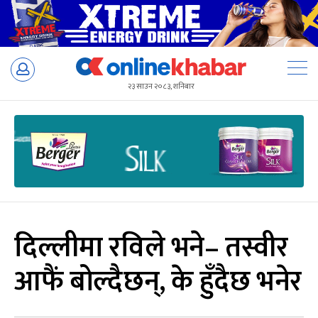
Skip
to
२३ साउन २०८३, शनिबार
content
दिल्लीमा रविले भने– तस्वीर
आफैं बोल्दैछन्, के हुँदैछ भनेर