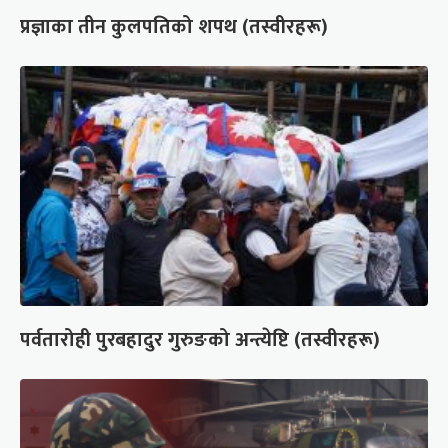
प्रज्ञाका तीन कुलपतिको शपथ (तस्वीरहरू)
पर्वतारोही पुरबहादुर गुरुङको अन्त्येष्टि (तस्वीरहरू)