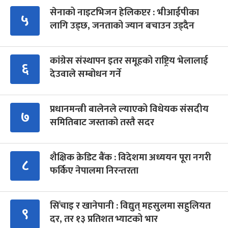
सेनाको नाइटभिजन हेलिकप्टर : भीआईपीका
५
लागि उड्छ, जनताको ज्यान बचाउन उड्दैन
कांग्रेस संस्थापन इतर समूहको राष्ट्रिय भेलालाई
६
देउवाले सम्बोधन गर्ने
प्रधानमन्त्री बालेनले ल्याएको विधेयक संसदीय
७
समितिबाट जस्ताको तस्तै सदर
शैक्षिक क्रेडिट बैंक : विदेशमा अध्ययन पूरा नगरी
८
फर्किए नेपालमा निरन्तरता
सिँचाइ र खानेपानी : विद्युत् महसुलमा सहुलियत
९
दर, तर १३ प्रतिशत भ्याटको भार