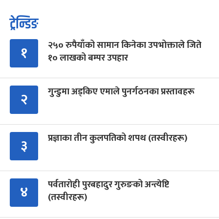
ट्रेन्डिङ
२५० रुपैयाँको सामान किनेका उपभोक्ताले जिते
१
१० लाखको बम्पर उपहार
गुन्डुमा अड्किए एमाले पुनर्गठनका प्रस्तावहरू
२
प्रज्ञाका तीन कुलपतिको शपथ (तस्वीरहरू)
३
पर्वतारोही पुरबहादुर गुरुङको अन्त्येष्टि
४
(तस्वीरहरू)