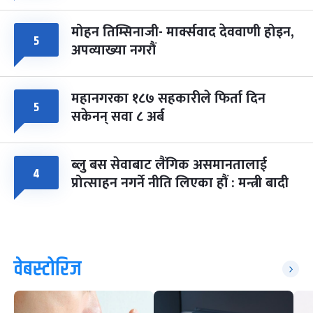
मोहन तिम्सिनाजी- मार्क्सवाद देववाणी होइन,
५
अपव्याख्या नगरौं
महानगरका १८७ सहकारीले फिर्ता दिन
५
सकेनन् सवा ८ अर्ब
ब्लु बस सेवाबाट लैंगिक असमानतालाई
४
प्रोत्साहन नगर्ने नीति लिएका हौं : मन्त्री बादी
वेबस्टोरिज