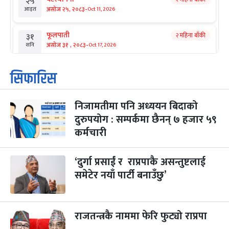
२५
-
असोज २५, २०८३
Oct 11, 2026
आइत
फूलपाती
२ महिना बाँकी
३१
-
असोज ३१ , २०८३
Oct 17, 2026
शनि
कार्तिक सङ्क्रान्ति
२ महिना बाँकी
१
सिफारिस
-
कार्तिक १, २०८३
Oct 18, 2026
आइत
निजामतीमा पनि अध्ययन बिदाको
महानवमी
२ महिना बाँकी
३
-
दुरुपयोग : सम्पर्कमा छैनन् ७ हजार ५९
कार्तिक ३, २०८३
Oct 20, 2026
मंगल
कर्मचारी
विजयादशमी
२ महिना बाँकी
४
-
कार्तिक ४, २०८३
Oct 21, 2026
बुध
‘दुर्गा प्रसाईं र राप्रपाकै असन्तुष्टलाई
समेटेर नयाँ पार्टी बनाउँछु’
पापा‌ङ्कुशा एकादशी व्रत
२ महिना बाँकी
५
-
कार्तिक ५, २०८३
Oct 22, 2026
बिहि
राजतन्त्रकै नाममा फेरि फुट्यो राप्रपा
कुकुर तिहार
३ महिना बाँकी
२२
-
कार्तिक २२, २०८३
Nov 8, 2026
आइत