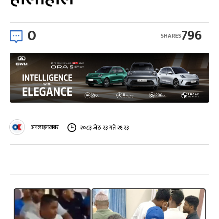
0
796
SHARES
अनलाइनखबर
२०८३ जेठ २३ गते २१:२३