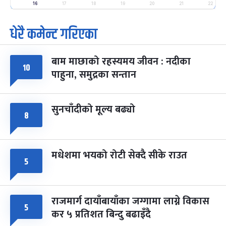
-
फाल्गुन २५, २०८३
Mar 9, 2027
मंगल
16
17
18
19
20
21
22
पूर्णिमा व्रत
७ महिना बाँकी
७
धेरै कमेन्ट गरिएका
-
चैत्र ७, २०८३
Mar 21, 2027
आइत
बाम माछाको रहस्यमय जीवन : नदीका
फागुपूर्णिमा
७ महिना बाँकी
८
१०
पाहुना, समुद्रका सन्तान
-
चैत्र ८, २०८३
Mar 22, 2027
सोम
सुनचाँदीको मूल्य बढ्यो
८
मधेशमा भयको रोटी सेक्दै सीके राउत
५
राजमार्ग दायाँबायाँका जग्गामा लाग्ने विकास
५
कर ५ प्रतिशत बिन्दु बढाइँदै