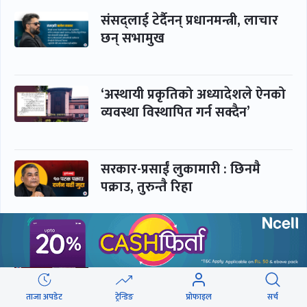
संसद्लाई टेर्दैनन् प्रधानमन्त्री, लाचार
छन् सभामुख
‘अस्थायी प्रकृतिको अध्यादेशले ऐनको
व्यवस्था विस्थापित गर्न सक्दैन’
सरकार-प्रसाईं लुकामारी : छिनमै
पक्राउ, तुरुन्तै रिहा
‘कामचलाउ’ नेतृत्वले थलियो स्वास्थ्य
क्षेत्र
ताजा अपडेट
ट्रेन्डिङ
प्रोफाइल
सर्च