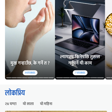
ल्यापटप किनेपछि तुरुन्त
मुख गन्हाउँछ, के गर्ने त ?
गर्नुपर्ने यी काम
9
STORIES
7
STORIES
लोकप्रिय
२४ घण्टा
यो साता
यो महिना