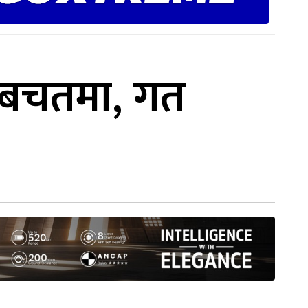
ब बचतमा, गत