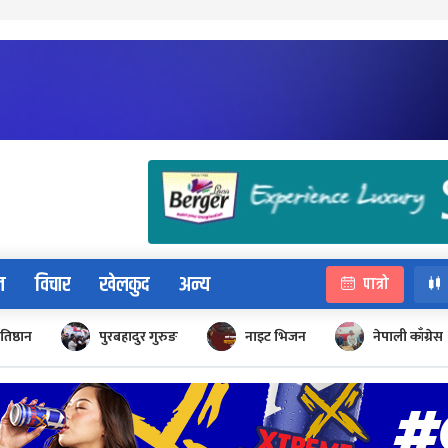
न
विचार
खेलकुद
अन्य
पात्रो
रतिष्ठान
पुरबहादुर गुरुङ
नाइट भिजन
नेपाली काँग्रेस