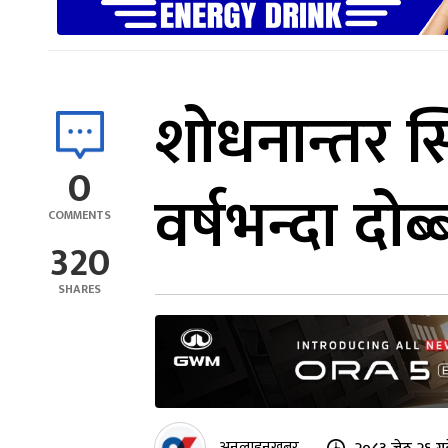
शोधनान्तर स
0
वर्षभन्दा दोब्
COMMENTS
320
SHARES
अनलाइनखबर