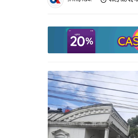
२०८३ जेठ २६ ग