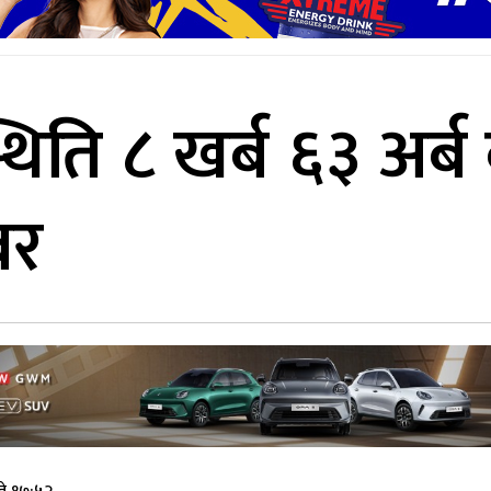
्थिति ८ खर्ब ६३ अर्
बर