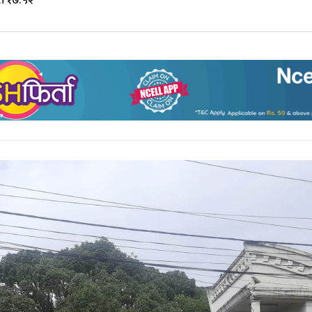
ते १७:५२