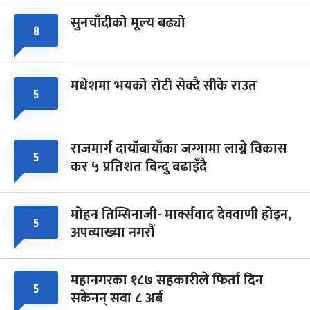
सुनचाँदीको मूल्य बढ्यो
८
मधेशमा भयको रोटी सेक्दै सीके राउत
५
राजमार्ग दायाँबायाँका जग्गामा लाग्ने विकास
५
कर ५ प्रतिशत बिन्दु बढाइँदै
मोहन तिम्सिनाजी- मार्क्सवाद देववाणी होइन,
५
अपव्याख्या नगरौं
महानगरका १८७ सहकारीले फिर्ता दिन
५
सकेनन् सवा ८ अर्ब