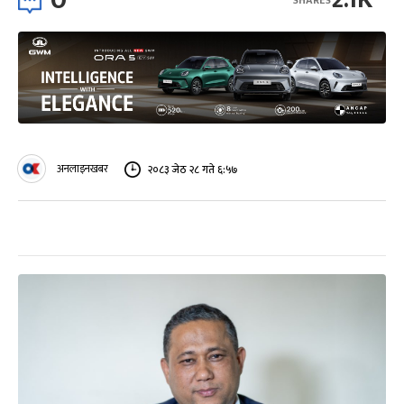
अनलाइनखबर
२०८३ जेठ २८ गते ६:५७