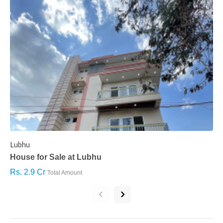
Lubhu
C
House for Sale at Lubhu
H
Rs. 2.9 Cr
R
Total Amount
‹
›