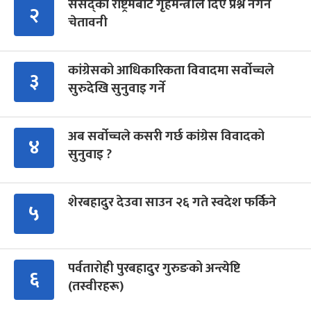
संसद्को रोष्ट्रमबाटै गृहमन्त्रीले दिए प्रश्न नगर्न
२
चेतावनी
कांग्रेसको आधिकारिकता विवादमा सर्वोच्चले
३
सुरुदेखि सुनुवाइ गर्ने
अब सर्वोच्चले कसरी गर्छ कांग्रेस विवादको
४
सुनुवाइ ?
शेरबहादुर देउवा साउन २६ गते स्वदेश फर्किने
५
पर्वतारोही पुरबहादुर गुरुङको अन्त्येष्टि
६
(तस्वीरहरू)