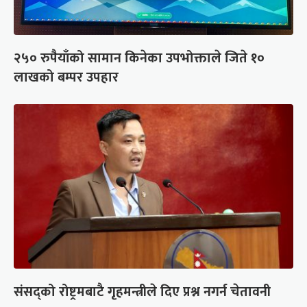
२५० रुपैयाँको सामान किनेका उपभोक्ताले जिते १०
लाखको बम्पर उपहार
संसद्को रोष्ट्रमबाटै गृहमन्त्रीले दिए प्रश्न नगर्न चेतावनी