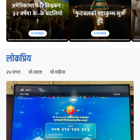
अमेरिकामा फेरि विश्वकप :
३२ वर्षमा के–के बदलियो
फुटबलको महाकुम्भ सुरु
?
हुँदै
8
STORIES
8
STORIES
लोकप्रिय
२४ घण्टा
यो साता
यो महिना