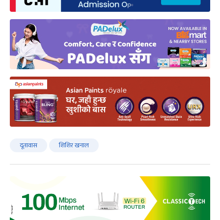
दूतावास
शिशिर खनाल