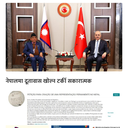
नेपालमा दूतावास खोल्न टर्की सकारात्मक