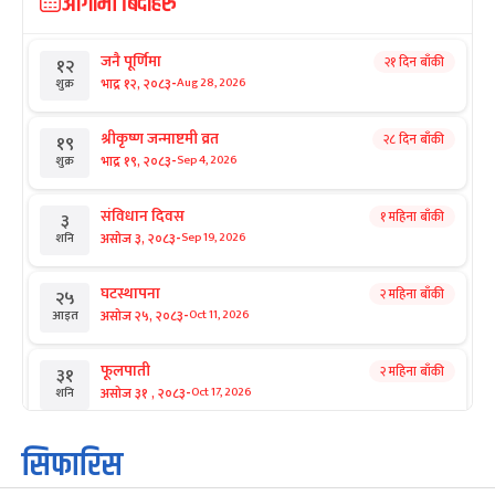
आगामी बिदाहरु
जनै पूर्णिमा
२१ दिन बाँकी
१२
-
भाद्र १२, २०८३
Aug 28, 2026
शुक्र
श्रीकृष्ण जन्माष्टमी व्रत
२८ दिन बाँकी
१९
-
भाद्र १९, २०८३
Sep 4, 2026
शुक्र
संविधान दिवस
१ महिना बाँकी
३
-
असोज ३, २०८३
Sep 19, 2026
शनि
घटस्थापना
२ महिना बाँकी
२५
-
असोज २५, २०८३
Oct 11, 2026
आइत
फूलपाती
२ महिना बाँकी
३१
-
असोज ३१ , २०८३
Oct 17, 2026
शनि
कार्तिक सङ्क्रान्ति
२ महिना बाँकी
१
सिफारिस
-
कार्तिक १, २०८३
Oct 18, 2026
आइत