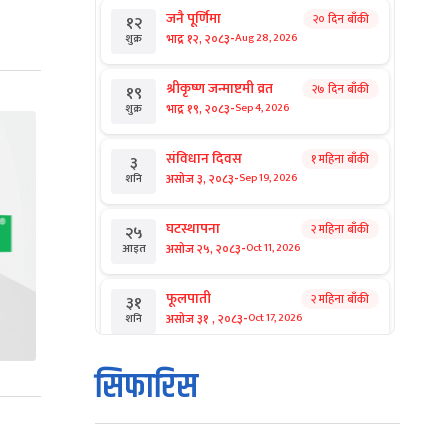
जनै पूर्णिमा
२० दिन बाँकी
१२
-
भाद्र १२, २०८३
Aug 28, 2026
शुक्र
श्रीकृष्ण जन्माष्टमी व्रत
२७ दिन बाँकी
१९
-
भाद्र १९, २०८३
Sep 4, 2026
शुक्र
संविधान दिवस
१ महिना बाँकी
३
-
असोज ३, २०८३
Sep 19, 2026
शनि
घटस्थापना
२ महिना बाँकी
२५
-
असोज २५, २०८३
Oct 11, 2026
आइत
फूलपाती
२ महिना बाँकी
३१
-
असोज ३१ , २०८३
Oct 17, 2026
शनि
कार्तिक सङ्क्रान्ति
२ महिना बाँकी
१
सिफारिस
-
कार्तिक १, २०८३
Oct 18, 2026
आइत
महानवमी
२ महिना बाँकी
३