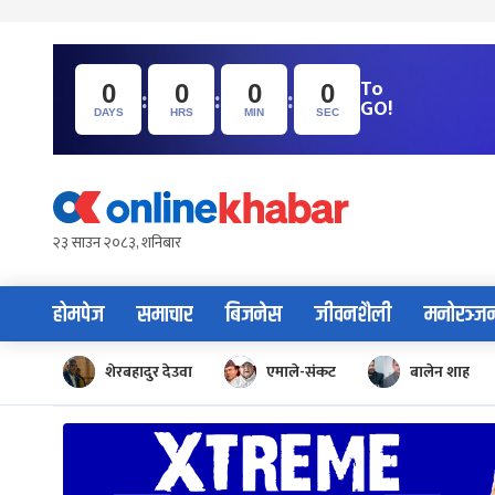
To
:
:
:
0
0
0
0
GO!
DAYS
HRS
MIN
SEC
Skip
to
content
२३ साउन २०८३, शनिबार
होमपेज
समाचार
बिजनेस
जीवनशैली
मनोरञ्ज
शेरबहादुर देउवा
एमाले-संकट
बालेन शाह