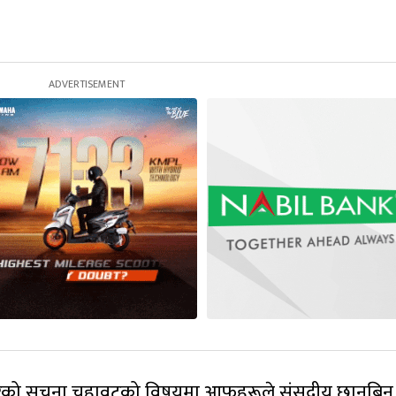
फेरको सूचना चुहावटको विषयमा आफूहरूले संसदीय छानबिन