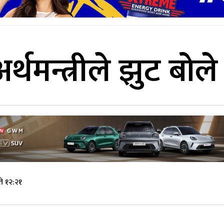
थमन्त्रीले झुट बोले
े १२:२१