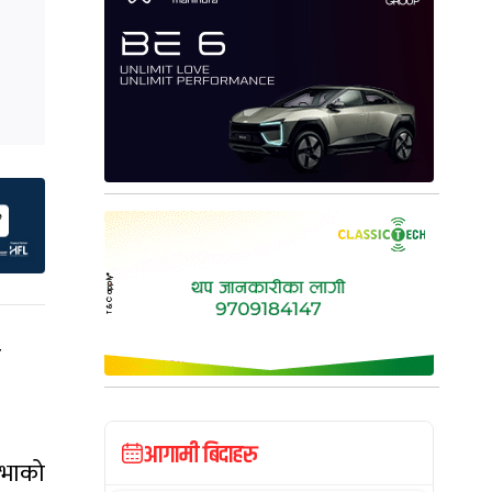
र
आगामी बिदाहरु
सभाको