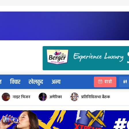
न
विचार
खेलकुद
अन्य
पात्रो
नाइट भिजन
अमेरिका
प्रतिनिधिसभा बैठक