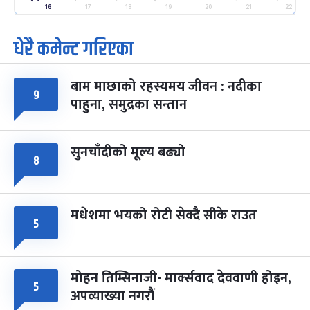
-
फाल्गुन २५, २०८३
Mar 9, 2027
मंगल
16
17
18
19
20
21
22
धेरै कमेन्ट गरिएका
पूर्णिमा व्रत
७ महिना बाँकी
७
-
चैत्र ७, २०८३
Mar 21, 2027
आइत
बाम माछाको रहस्यमय जीवन : नदीका
फागुपूर्णिमा
९
७ महिना बाँकी
८
पाहुना, समुद्रका सन्तान
-
चैत्र ८, २०८३
Mar 22, 2027
सोम
सुनचाँदीको मूल्य बढ्यो
८
मधेशमा भयको रोटी सेक्दै सीके राउत
५
मोहन तिम्सिनाजी- मार्क्सवाद देववाणी होइन,
५
अपव्याख्या नगरौं