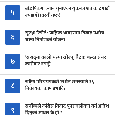
ब्रोड पिकमा ज्यान गुमाएका युक्तको शव काठमाडौं
५
ल्याइयो (तस्वीरहरू)
सुरक्षा रिपोर्ट : प्राज्ञिक आवरणमा तिब्बत पक्षीय
६
भाष्य निर्माणको योजना
‘संसद्‍मा कालो चस्मा खोल्नू, बैठक चल्दा सेयर
७
कारोबार नगर्नू’
राष्ट्रिय परिचयपत्रको ‘सर्भर’ समस्याले १६
८
निकायका काम प्रभावित
सर्वोच्चले कांग्रेस विवाद पुनरावलोकन गर्न आदेश
९
दिनुको आधार के हो ?