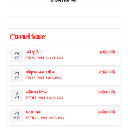
Advertisment
आगामी बिदाहरु
जनै पूर्णिमा
२१ दिन बाँकी
१२
-
भाद्र १२, २०८३
Aug 28, 2026
शुक्र
श्रीकृष्ण जन्माष्टमी व्रत
२८ दिन बाँकी
१९
-
भाद्र १९, २०८३
Sep 4, 2026
शुक्र
संविधान दिवस
१ महिना बाँकी
३
-
असोज ३, २०८३
Sep 19, 2026
शनि
घटस्थापना
२ महिना बाँकी
२५
-
असोज २५, २०८३
Oct 11, 2026
आइत