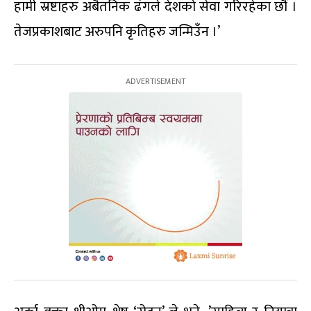
हामी स्रष्टाहरु अबैतनिक ढंगले देशको सेवा गरिरहेका छौं ।
तेजप्रकाशबाट अरुपनि कृतिहरु जन्मिउँन ।’