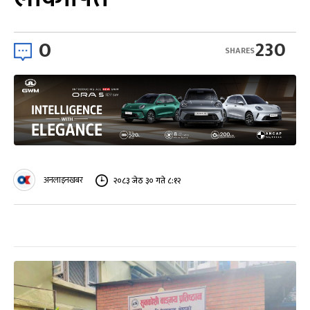
0
230
SHARES
अनलाइनखबर
२०८३ जेठ ३० गते ८:१२