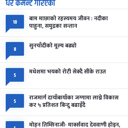
धेरै कमेन्ट गरिएका
पूर्णिमा व्रत
७ महिना बाँकी
७
-
चैत्र ७, २०८३
Mar 21, 2027
आइत
बाम माछाको रहस्यमय जीवन : नदीका
फागुपूर्णिमा
७ महिना बाँकी
८
१०
पाहुना, समुद्रका सन्तान
-
चैत्र ८, २०८३
Mar 22, 2027
सोम
सुनचाँदीको मूल्य बढ्यो
८
मधेशमा भयको रोटी सेक्दै सीके राउत
५
राजमार्ग दायाँबायाँका जग्गामा लाग्ने विकास
५
कर ५ प्रतिशत बिन्दु बढाइँदै
मोहन तिम्सिनाजी- मार्क्सवाद देववाणी होइन,