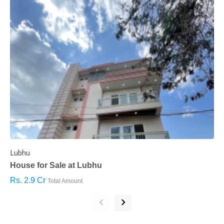
Lubhu
C
House for Sale at Lubhu
H
Rs. 2.9 Cr
R
Total Amount
‹
›