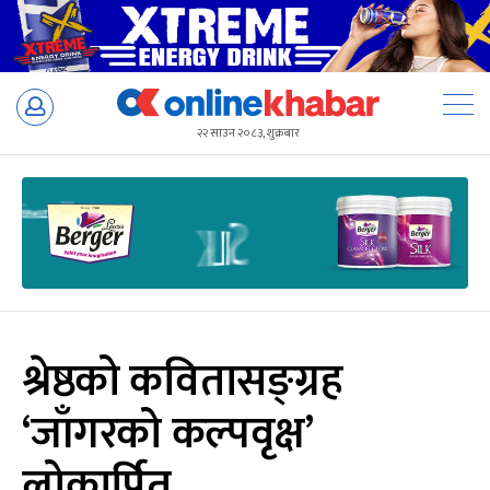
Skip
to
२२ साउन २०८३, शुक्रबार
content
श्रेष्ठको कवितासङ्ग्रह
‘जाँगरको कल्पवृक्ष’
लोकार्पित