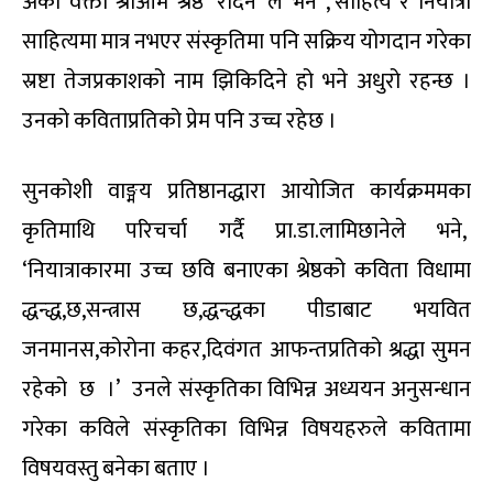
अर्का वक्ता श्रीओम श्रेष्ठ ‘रोदन’ ले भने ,’साहित्य र नियात्रा
साहित्यमा मात्र नभएर संस्कृतिमा पनि सक्रिय योगदान गरेका
स्रष्टा तेजप्रकाशको नाम झिकिदिने हो भने अधुरो रहन्छ ।
उनको कविताप्रतिको प्रेम पनि उच्च रहेछ ।
सुनकोशी वाङ्मय प्रतिष्ठानद्धारा आयोजित कार्यक्रममका
कृतिमाथि परिचर्चा गर्दै प्रा.डा.लामिछानेले भने,
‘नियात्राकारमा उच्च छवि बनाएका श्रेष्ठको कविता विधामा
द्धन्द्ध,छ,सन्त्रास छ,द्धन्द्धका पीडाबाट भयवित
जनमानस,कोरोना कहर,दिवंगत आफन्तप्रतिको श्रद्धा सुमन
रहेको छ ।’ उनले संस्कृतिका विभिन्न अध्ययन अनुसन्धान
गरेका कविले संस्कृतिका विभिन्न विषयहरुले कवितामा
विषयवस्तु बनेका बताए ।