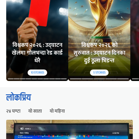
विश्वकप २०२६ : उद्घाटन
विश्वकप २०२६ को
खेलमा गोलभन्दा रेड कार्ड
सुरुवात : उद्घाटन दिनका
धेरै
दुई ठूला भिडन्त
10
STORIES
5
STORIES
लोकप्रिय
२४ घण्टा
यो साता
यो महिना