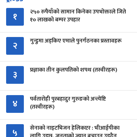
२५० रुपैयाँको सामान किनेका उपभोक्ताले जिते
१
१० लाखको बम्पर उपहार
गुन्डुमा अड्किए एमाले पुनर्गठनका प्रस्तावहरू
२
प्रज्ञाका तीन कुलपतिको शपथ (तस्वीरहरू)
३
पर्वतारोही पुरबहादुर गुरुङको अन्त्येष्टि
४
(तस्वीरहरू)
सेनाको नाइटभिजन हेलिकप्टर : भीआईपीका
५
लागि उड्छ, जनताको ज्यान बचाउन उड्दैन