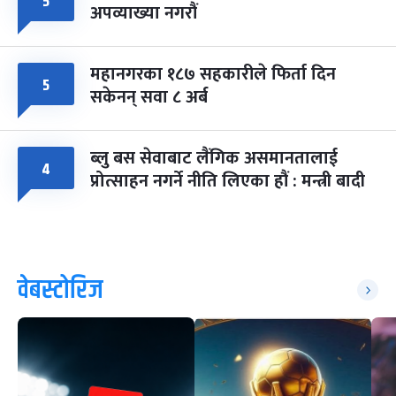
५
अपव्याख्या नगरौं
महानगरका १८७ सहकारीले फिर्ता दिन
५
सकेनन् सवा ८ अर्ब
ब्लु बस सेवाबाट लैंगिक असमानतालाई
४
प्रोत्साहन नगर्ने नीति लिएका हौं : मन्त्री बादी
वेबस्टोरिज