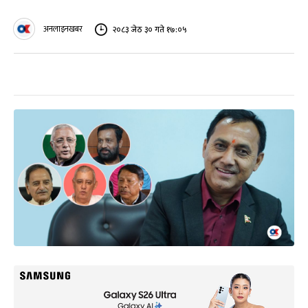
अनलाइनखबर
२०८३ जेठ ३० गते १७:०५