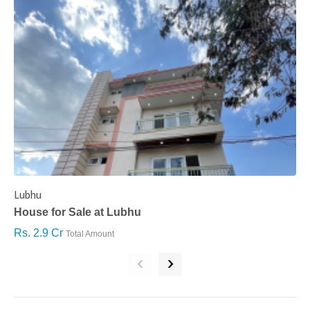
Lubhu
C
House for Sale at Lubhu
H
Rs. 2.9 Cr
R
Total Amount
‹
›