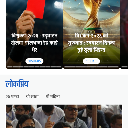
विश्वकप २०२६ : उद्घाटन
विश्वकप २०२६ को
खेलमा गोलभन्दा रेड कार्ड
सुरुवात : उद्घाटन दिनका
धेरै
दुई ठूला भिडन्त
10
STORIES
5
STORIES
लोकप्रिय
२४ घण्टा
यो साता
यो महिना