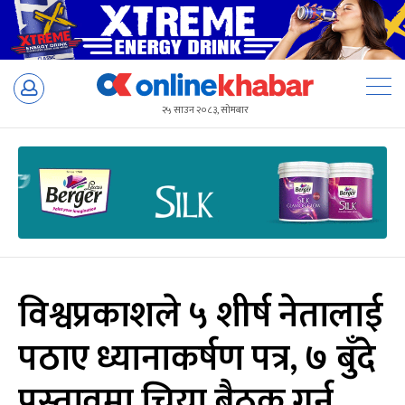
Skip
to
२५ साउन २०८३, सोमबार
content
विश्वप्रकाशले ५ शीर्ष नेतालाई
पठाए ध्यानाकर्षण पत्र, ७ बुँदे
प्रस्तावमा चिया बैठक गर्न