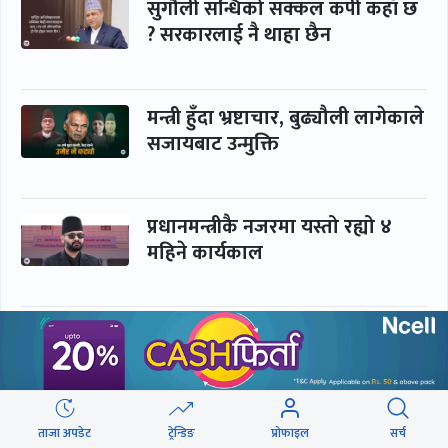
सुगौली सन्धिको सक्कल कपी कहाँ छ
? सरकारलाई नै थाहा छैन
मन्त्री हुँदा भ्रष्टाचार, बुढ्यौली लागेकाले
सजायबाट उन्मुक्ति
प्रधानमन्त्रीकै नजरमा यस्तो रह्यो ४
महिने कार्यकाल
यी दृश्य हेर्न कालो चस्मा खोल्नै पर्छ
ताजा अपडेट
ट्रेन्डिङ
प्रोफाइल
सर्च
संसद्लाई टेर्दैनन् प्रधानमन्त्री, लाचार