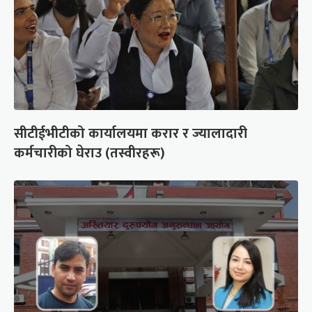
सीटीईभीटीको कार्यालयमा करार र ज्यालादारी
कर्मचारीको घेराउ (तस्वीरहरू)