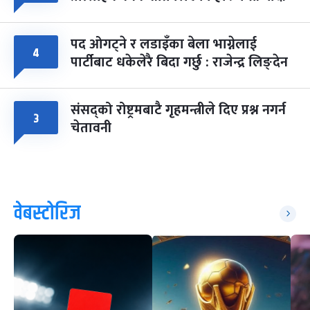
पद ओगट्ने र लडाइँका बेला भाग्नेलाई
४
पार्टीबाट धकेलेरै बिदा गर्छु : राजेन्द्र लिङ्देन
संसद्को रोष्ट्रमबाटै गृहमन्त्रीले दिए प्रश्न नगर्न
३
चेतावनी
वेबस्टोरिज