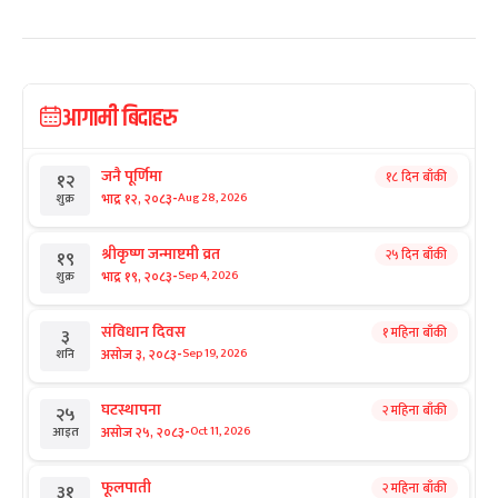
आगामी बिदाहरु
जनै पूर्णिमा
१८ दिन बाँकी
१२
-
भाद्र १२, २०८३
Aug 28, 2026
शुक्र
श्रीकृष्ण जन्माष्टमी व्रत
२५ दिन बाँकी
१९
-
भाद्र १९, २०८३
Sep 4, 2026
शुक्र
संविधान दिवस
१ महिना बाँकी
३
-
असोज ३, २०८३
Sep 19, 2026
शनि
घटस्थापना
२ महिना बाँकी
२५
-
असोज २५, २०८३
Oct 11, 2026
आइत
फूलपाती
२ महिना बाँकी
३१