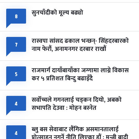
सुनचाँदीको मूल्य बढ्यो
फागुपूर्णिमा
७ महिना बाँकी
८
८
-
चैत्र ८, २०८३
Mar 22, 2027
सोम
रास्वपा सांसद ढकाल भन्छन्- सिंहदरबारको
७
नाम फेरौं, अनामनगर दरबार राखौं
राजमार्ग दायाँबायाँका जग्गामा लाग्ने विकास
५
कर ५ प्रतिशत बिन्दु बढाइँदै
सर्वोच्चले गगनलाई चड्कन दियो, अबको
४
सभापति देउवा : मोहन बस्नेत
ब्लु बस सेवाबाट लैंगिक असमानतालाई
४
प्रोत्साहन नगर्ने नीति लिएका हौं : मन्त्री बादी