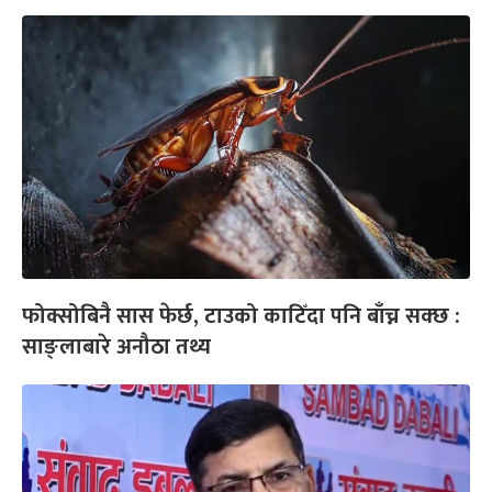
फोक्सोबिनै सास फेर्छ, टाउको काटिँदा पनि बाँच्न सक्छ :
साङ्लाबारे अनौठा तथ्य