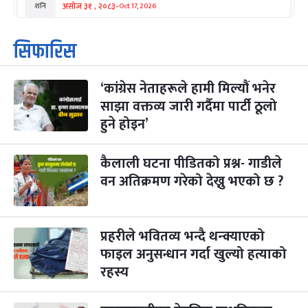
-
असोज ३१ , २०८३
Oct 17, 2026
शनि
कार्तिक सङ्क्रान्ति
२ महिना बाँकी
१
सिफारिस
-
कार्तिक १, २०८३
Oct 18, 2026
आइत
‘कांग्रेस नेताहरूले हामी मिल्यौं भनेर
महानवमी
२ महिना बाँकी
३
-
साझा वक्तव्य जारी गर्दैमा पार्टी ठूलो
कार्तिक ३, २०८३
Oct 20, 2026
मंगल
हुने होइन’
विजयादशमी
२ महिना बाँकी
४
-
कार्तिक ४, २०८३
Oct 21, 2026
बुध
कैलाली घटना पीडितको प्रश्न- गाडीले
वन अतिक्रमण गरेको देख्नु भएको छ ?
पापा‌ङ्कुशा एकादशी व्रत
२ महिना बाँकी
५
-
कार्तिक ५, २०८३
Oct 22, 2026
बिहि
प्रहरीले भवितव्य भन्दै थन्क्याएको
कुकुर तिहार
३ महिना बाँकी
२२
-
कार्तिक २२, २०८३
Nov 8, 2026
आइत
फाइल अनुसन्धान गर्दा खुल्यो हत्याको
रहस्य
गाई पूजा
३ महिना बाँकी
२३
-
कार्तिक २३, २०८३
Nov 9, 2026
सोम