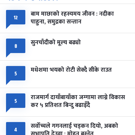
बाम माछाको रहस्यमय जीवन : नदीका
फागुपूर्णिमा
७ महिना बाँकी
८
१२
-
पाहुना, समुद्रका सन्तान
चैत्र ८, २०८३
Mar 22, 2027
सोम
सुनचाँदीको मूल्य बढ्यो
८
मधेशमा भयको रोटी सेक्दै सीके राउत
५
राजमार्ग दायाँबायाँका जग्गामा लाग्ने विकास
५
कर ५ प्रतिशत बिन्दु बढाइँदै
सर्वोच्चले गगनलाई चड्कन दियो, अबको
४
सभापति देउवा : मोहन बस्नेत