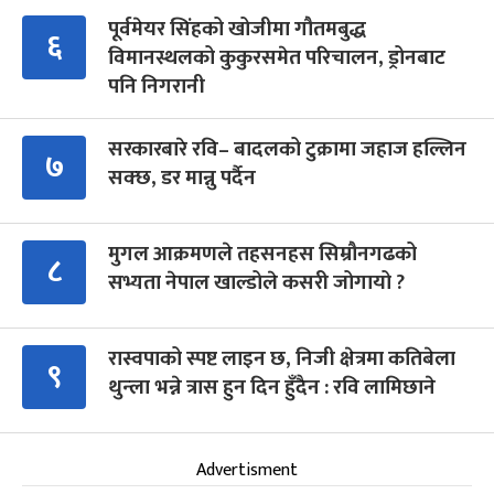
पूर्वमेयर सिंहको खोजीमा गौतमबुद्ध
६
विमानस्थलको कुकुरसमेत परिचालन, ड्रोनबाट
पनि निगरानी
सरकारबारे रवि– बादलको टुक्रामा जहाज हल्लिन
७
सक्छ, डर मान्नु पर्दैन
मुगल आक्रमणले तहसनहस सिम्रौनगढको
८
सभ्यता नेपाल खाल्डोले कसरी जोगायो ?
रास्वपाको स्पष्ट लाइन छ, निजी क्षेत्रमा कतिबेला
९
थुन्ला भन्ने त्रास हुन दिन हुँदैन : रवि लामिछाने
Advertisment