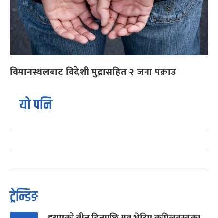
विमानस्थलबाट विदेशी मुद्रासहित २ जना पक्राउ
यो पनि
ट्रेन्डिङ
हराएको तीन दिनपछि मृत भेटिए कपिलवस्तुका