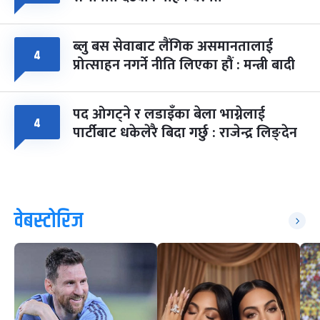
ब्लु बस सेवाबाट लैंगिक असमानतालाई
४
प्रोत्साहन नगर्ने नीति लिएका हौं : मन्त्री बादी
पद ओगट्ने र लडाइँका बेला भाग्नेलाई
४
पार्टीबाट धकेलेरै बिदा गर्छु : राजेन्द्र लिङ्देन
वेबस्टोरिज