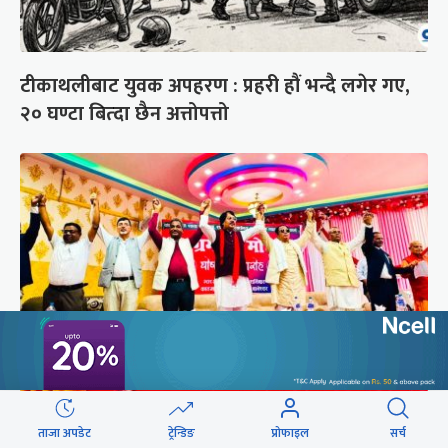
टीकाथलीबाट युवक अपहरण : प्रहरी हौं भन्दै लगेर गए,
२० घण्टा बित्दा छैन अत्तोपत्तो
अस्तित्व संकटमा परेपछि मोर्चाबन्दीमा जुटे मधेशी-
ताजा अपडेट
ट्रेन्डिङ
प्रोफाइल
सर्च