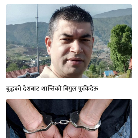
बुद्धको देशबाट शान्तिको बिगुल फुकिदेऊ