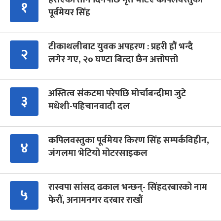
१
पूर्वमेयर सिंह
टीकाथलीबाट युवक अपहरण : प्रहरी हौं भन्दै
२
लगेर गए, २० घण्टा बित्दा छैन अत्तोपत्तो
अस्तित्व संकटमा परेपछि मोर्चाबन्दीमा जुटे
३
मधेशी-पहिचानवादी दल
कपिलवस्तुका पूर्वमेयर किरण सिंह सम्पर्कविहीन,
४
जंगलमा भेटियो मोटरसाइकल
रास्वपा सांसद ढकाल भन्छन्- सिंहदरबारको नाम
५
फेरौं, अनामनगर दरबार राखौं