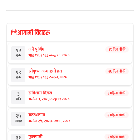
आगामी बिदाहरु
जनै पूर्णिमा
१९ दिन बाँकी
१२
-
भाद्र १२, २०८३
Aug 28, 2026
शुक्र
श्रीकृष्ण जन्माष्टमी व्रत
२६ दिन बाँकी
१९
-
भाद्र १९, २०८३
Sep 4, 2026
शुक्र
संविधान दिवस
१ महिना बाँकी
३
-
असोज ३, २०८३
Sep 19, 2026
शनि
घटस्थापना
२ महिना बाँकी
२५
-
असोज २५, २०८३
Oct 11, 2026
आइत
फूलपाती
२ महिना बाँकी
३१