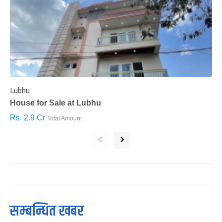
Lubhu
C
House for Sale at Lubhu
H
Rs. 2.9 Cr
R
Total Amount
‹
›
सम्बन्धित खबर