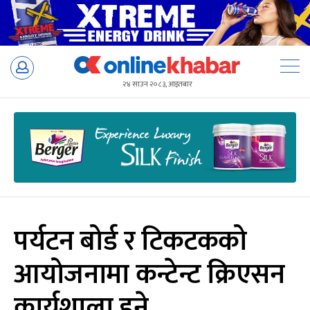
Skip
to
२४ साउन २०८३, आइतबार
content
पर्यटन बोर्ड र टिकटकको
आयोजनामा कन्टेन्ट क्रिएसन
कार्यशाला हुने