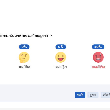
यो खबर पढेर तपाईलाई कस्तो महसुस भयो ?
0%
0%
50%
अचम्मित
उत्साहित
आक्रोशित
भर्खरै
पुराना
लोकप्