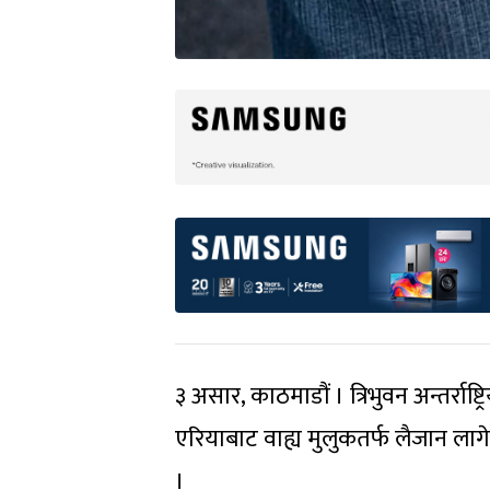
३ असार, काठमाडौं । त्रिभुवन अन्तर्राष्ट्र
एरियाबाट वाह्य मुलुकतर्फ लैजान लागेक
।