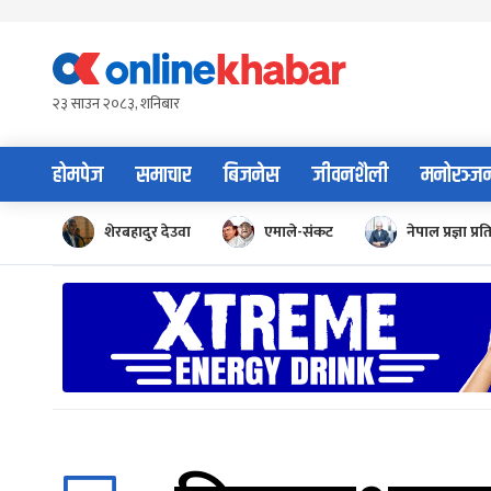
Skip
to
content
२३ साउन २०८३, शनिबार
होमपेज
समाचार
बिजनेस
जीवनशैली
मनोरञ्ज
शेरबहादुर देउवा
एमाले-संकट
नेपाल प्रज्ञा प्रत