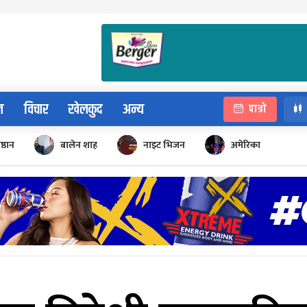
न
विचार
खेलकुद
अन्य
पात्रो
िष्ठान
बालेन शाह
नाइट भिजन
अमेरिका