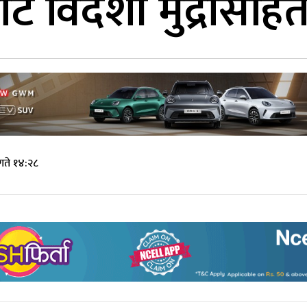
ट विदेशी मुद्रासहित
गते १४:२८