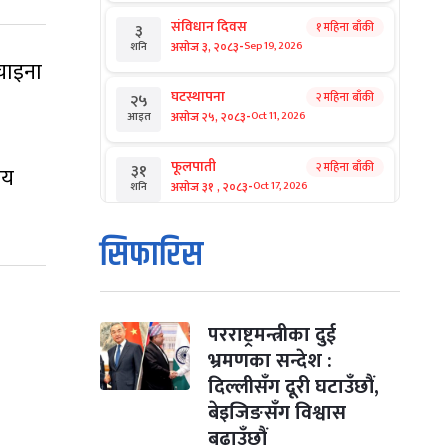
संविधान दिवस
१ महिना बाँकी
३
-
असोज ३, २०८३
Sep 19, 2026
शनि
चाइना
घटस्थापना
२ महिना बाँकी
२५
-
असोज २५, २०८३
Oct 11, 2026
आइत
फूलपाती
२ महिना बाँकी
३१
सय
-
असोज ३१ , २०८३
Oct 17, 2026
शनि
कार्तिक सङ्क्रान्ति
२ महिना बाँकी
१
सिफारिस
-
कार्तिक १, २०८३
Oct 18, 2026
आइत
महानवमी
२ महिना बाँकी
३
-
कार्तिक ३, २०८३
Oct 20, 2026
मंगल
परराष्ट्रमन्त्रीका दुई
भ्रमणका सन्देश :
विजयादशमी
२ महिना बाँकी
४
दिल्लीसँग दूरी घटाउँछौं,
-
कार्तिक ४, २०८३
Oct 21, 2026
बुध
बेइजिङसँग विश्वास
बढाउँछौं
पापा‌ङ्कुशा एकादशी व्रत
२ महिना बाँकी