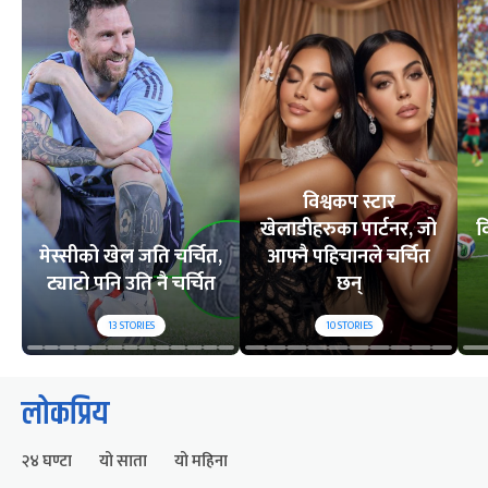
विश्वकप स्टार
खेलाडीहरुका पार्टनर, जो
व
मेस्सीको खेल जति चर्चित,
आफ्नै पहिचानले चर्चित
ट्याटो पनि उति नै चर्चित
छन्
13
STORIES
10
STORIES
लोकप्रिय
२४ घण्टा
यो साता
यो महिना