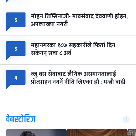
मोहन तिम्सिनाजी- मार्क्सवाद देववाणी होइन,
५
अपव्याख्या नगरौं
महानगरका १८७ सहकारीले फिर्ता दिन
५
सकेनन् सवा ८ अर्ब
ब्लु बस सेवाबाट लैंगिक असमानतालाई
४
प्रोत्साहन नगर्ने नीति लिएका हौं : मन्त्री बादी
वेबस्टोरिज