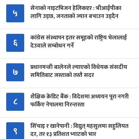
सेनाको नाइटभिजन हेलिकप्टर : भीआईपीका
५
लागि उड्छ, जनताको ज्यान बचाउन उड्दैन
कांग्रेस संस्थापन इतर समूहको राष्ट्रिय भेलालाई
६
देउवाले सम्बोधन गर्ने
प्रधानमन्त्री बालेनले ल्याएको विधेयक संसदीय
७
समितिबाट जस्ताको तस्तै सदर
शैक्षिक क्रेडिट बैंक : विदेशमा अध्ययन पूरा नगरी
८
फर्किए नेपालमा निरन्तरता
सिँचाइ र खानेपानी : विद्युत् महसुलमा सहुलियत
९
दर, तर १३ प्रतिशत भ्याटको भार