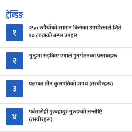
ट्रेन्डिङ
२५० रुपैयाँको सामान किनेका उपभोक्ताले जिते
१
१० लाखको बम्पर उपहार
गुन्डुमा अड्किए एमाले पुनर्गठनका प्रस्तावहरू
२
प्रज्ञाका तीन कुलपतिको शपथ (तस्वीरहरू)
३
पर्वतारोही पुरबहादुर गुरुङको अन्त्येष्टि
४
(तस्वीरहरू)