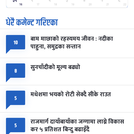
३१
१
२
३
४
५
६
-
फाल्गुन २५, २०८३
Mar 9, 2027
मंगल
16
17
18
19
20
21
22
पूर्णिमा व्रत
७ महिना बाँकी
७
धेरै कमेन्ट गरिएका
-
चैत्र ७, २०८३
Mar 21, 2027
आइत
बाम माछाको रहस्यमय जीवन : नदीका
फागुपूर्णिमा
७ महिना बाँकी
८
१०
-
चैत्र ८, २०८३
Mar 22, 2027
सोम
पाहुना, समुद्रका सन्तान
सुनचाँदीको मूल्य बढ्यो
८
मधेशमा भयको रोटी सेक्दै सीके राउत
५
राजमार्ग दायाँबायाँका जग्गामा लाग्ने विकास
५
कर ५ प्रतिशत बिन्दु बढाइँदै