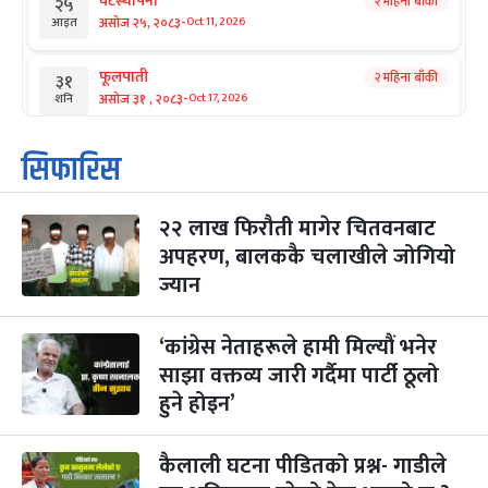
घटस्थापना
२ महिना बाँकी
२५
-
असोज २५, २०८३
Oct 11, 2026
आइत
फूलपाती
२ महिना बाँकी
३१
-
असोज ३१ , २०८३
Oct 17, 2026
शनि
कार्तिक सङ्क्रान्ति
२ महिना बाँकी
१
सिफारिस
-
कार्तिक १, २०८३
Oct 18, 2026
आइत
२२ लाख फिरौती मागेर चितवनबाट
महानवमी
२ महिना बाँकी
३
-
अपहरण, बालककै चलाखीले जोगियो
कार्तिक ३, २०८३
Oct 20, 2026
मंगल
ज्यान
विजयादशमी
२ महिना बाँकी
४
-
कार्तिक ४, २०८३
Oct 21, 2026
बुध
‘कांग्रेस नेताहरूले हामी मिल्यौं भनेर
साझा वक्तव्य जारी गर्दैमा पार्टी ठूलो
पापा‌ङ्कुशा एकादशी व्रत
२ महिना बाँकी
५
हुने होइन’
-
कार्तिक ५, २०८३
Oct 22, 2026
बिहि
कुकुर तिहार
कैलाली घटना पीडितको प्रश्न- गाडीले
३ महिना बाँकी
२२
-
कार्तिक २२, २०८३
Nov 8, 2026
आइत