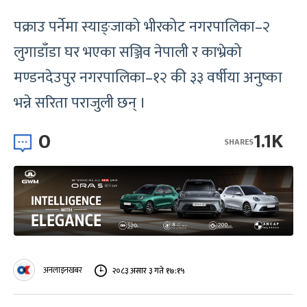
पक्राउ पर्नेमा स्याङ्जाको भीरकोट नगरपालिका–२
लुगाडाँडा घर भएका सञ्जिव नेपाली र काभ्रेको
मण्डनदेउपुर नगरपालिका–१२ की ३३ वर्षीया अनुष्का
भन्ने सरिता पराजुली छन् ।
0
1.1K
SHARES
अनलाइनखबर
२०८३ असार ३ गते १७:१५