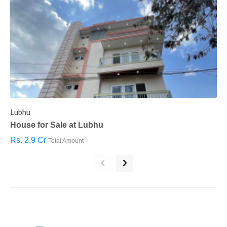
Lubhu
C
House for Sale at Lubhu
H
Rs. 2.9 Cr
R
Total Amount
‹
›