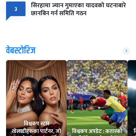
सिरहामा ज्यान गुमाएका यादवको घटनाबारे
३
छानबिन गर्न समिति गठन
वेबस्टोरिज
विश्वकप स्टार
खेलाडीहरुका पार्टनर, जो
विश्वकप अपडेट : कतारको
व