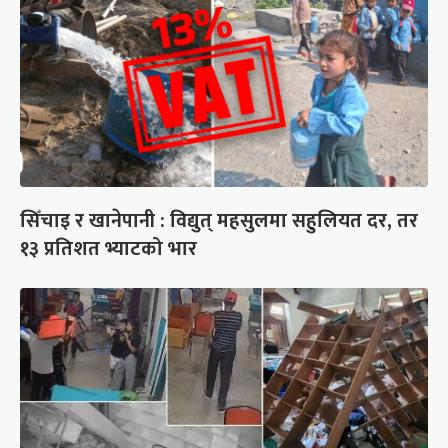
सिँचाइ र खानेपानी : विद्युत् महसुलमा सहुलियत दर, तर
१३ प्रतिशत भ्याटको भार