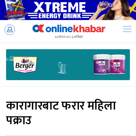
Skip
to
२३ साउन २०८३, शनिबार
content
कारागारबाट फरार महिला
पक्राउ