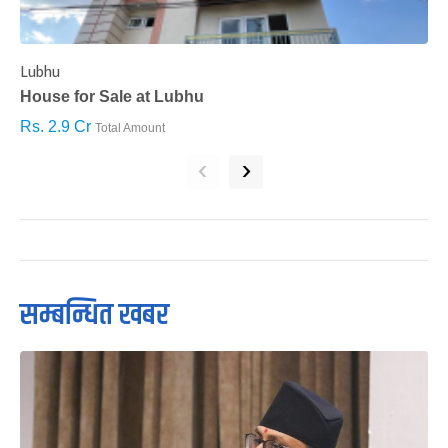
Lubhu
C
House for Sale at Lubhu
H
Rs. 2.9 Cr
R
Total Amount
‹
›
सम्बन्धित खबर