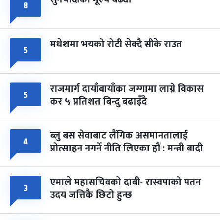
८
मधेशमा भयको रोटी सेक्दै सीके राउत
५
राजमार्ग दायाँबायाँका जग्गामा लाग्ने विकास
५
कर ५ प्रतिशत बिन्दु बढाइँदै
ब्लु बस सेवाबाट लैंगिक असमानतालाई
४
प्रोत्साहन नगर्ने नीति लिएका हौं : मन्त्री बादी
एमाले महासचिवको दाबी- रास्वपाको पतन
३
उदय जत्तिकै छिटो हुन्छ