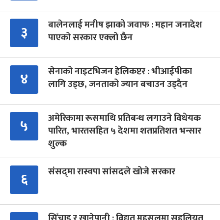
बालेनलाई मनीष झाको जवाफ : महान जनादेश
३
पाएको सरकार एक्लो छैन
सेनाको नाइटभिजन हेलिकप्टर : भीआईपीका
४
लागि उड्छ, जनताको ज्यान बचाउन उड्दैन
अमेरिकामा रूसमाथि प्रतिबन्ध लगाउने विधेयक
५
पारित, भारतसहित ५ देशमा शतप्रतिशत भन्सार
शुल्क
संसद्‍मा रास्वपा सांसदले खोजे सरकार
६
सिँचाइ र खानेपानी : विद्युत् महसुलमा सहुलियत