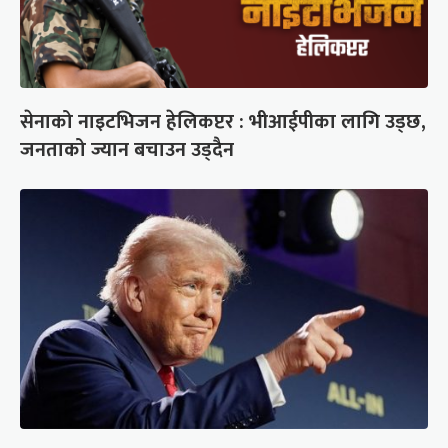
सेनाको नाइटभिजन हेलिकप्टर : भीआईपीका लागि उड्छ,
जनताको ज्यान बचाउन उड्दैन