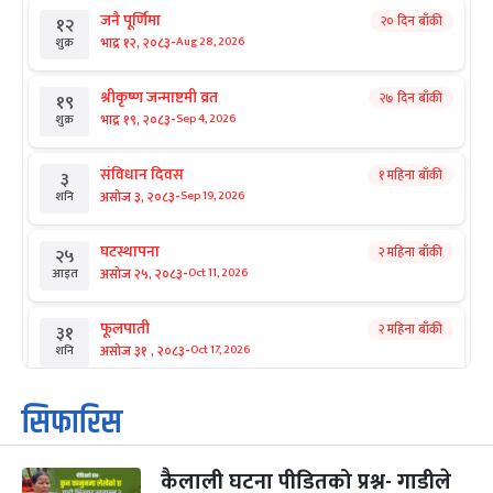
जनै पूर्णिमा
२० दिन बाँकी
१२
-
भाद्र १२, २०८३
Aug 28, 2026
शुक्र
श्रीकृष्ण जन्माष्टमी व्रत
२७ दिन बाँकी
१९
-
भाद्र १९, २०८३
Sep 4, 2026
शुक्र
संविधान दिवस
१ महिना बाँकी
३
-
असोज ३, २०८३
Sep 19, 2026
शनि
घटस्थापना
२ महिना बाँकी
२५
-
असोज २५, २०८३
Oct 11, 2026
आइत
फूलपाती
२ महिना बाँकी
३१
-
असोज ३१ , २०८३
Oct 17, 2026
शनि
कार्तिक सङ्क्रान्ति
२ महिना बाँकी
१
सिफारिस
-
कार्तिक १, २०८३
Oct 18, 2026
आइत
कैलाली घटना पीडितको प्रश्न- गाडीले
महानवमी
२ महिना बाँकी
३