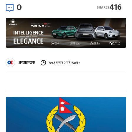
0
416
SHARES
अनलाइनखबर
२०८३ असार २ गते १७:४५