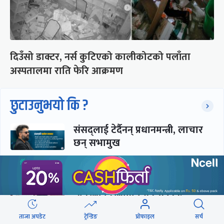
दिउँसो डाक्टर, नर्स कुटिएको कालीकोटको पलाँता
अस्पतालमा राति फेरि आक्रमण
छुटाउनुभयो कि ?
संसद्लाई टेर्दैनन् प्रधानमन्त्री, लाचार
छन् सभामुख
‘अस्थायी प्रकृतिको अध्यादेशले ऐनको
व्यवस्था विस्थापित गर्न सक्दैन’
ताजा अपडेट
ट्रेन्डिङ
प्रोफाइल
सर्च