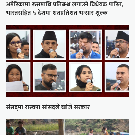
अमेरिकामा रूसमाथि प्रतिबन्ध लगाउने विधेयक पारित,
भारतसहित ५ देशमा शतप्रतिशत भन्सार शुल्क
संसद्‍मा रास्वपा सांसदले खोजे सरकार