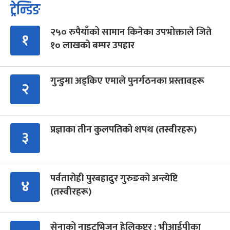
ट्रेन्डिङ
२५० रुपैयाँको सामान किनेका उपभोक्ताले जिते
१
१० लाखको बम्पर उपहार
गुन्डुमा अड्किए एमाले पुनर्गठनका प्रस्तावहरू
२
प्रज्ञाका तीन कुलपतिको शपथ (तस्वीरहरू)
३
पर्वतारोही पुरबहादुर गुरुङको अन्त्येष्टि
४
(तस्वीरहरू)
सेनाको नाइटभिजन हेलिकप्टर : भीआईपीका