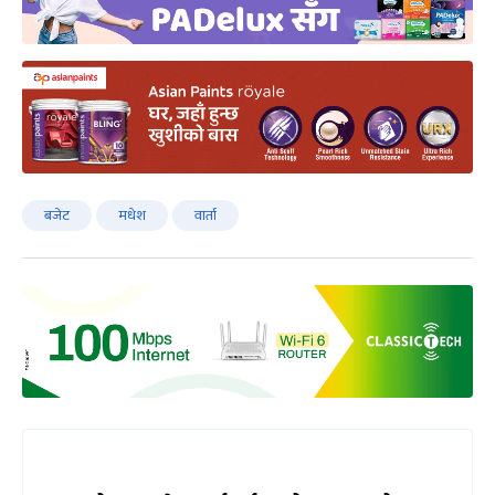
बजेट
मधेश
वार्ता