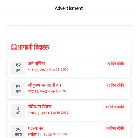
Advertisment
आगामी बिदाहरु
जनै पूर्णिमा
२१ दिन बाँकी
१२
-
भाद्र १२, २०८३
Aug 28, 2026
शुक्र
श्रीकृष्ण जन्माष्टमी व्रत
२८ दिन बाँकी
१९
-
भाद्र १९, २०८३
Sep 4, 2026
शुक्र
संविधान दिवस
१ महिना बाँकी
३
-
असोज ३, २०८३
Sep 19, 2026
शनि
घटस्थापना
२ महिना बाँकी
२५
-
असोज २५, २०८३
Oct 11, 2026
आइत