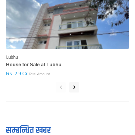
Lubhu
C
House for Sale at Lubhu
H
Rs. 2.9 Cr
R
Total Amount
‹
›
सम्बन्धित खबर