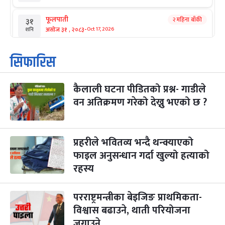
फूलपाती
२ महिना बाँकी
३१
-
असोज ३१ , २०८३
Oct 17, 2026
शनि
कार्तिक सङ्क्रान्ति
२ महिना बाँकी
१
सिफारिस
-
कार्तिक १, २०८३
Oct 18, 2026
आइत
कैलाली घटना पीडितको प्रश्न- गाडीले
महानवमी
२ महिना बाँकी
३
-
वन अतिक्रमण गरेको देख्नु भएको छ ?
कार्तिक ३, २०८३
Oct 20, 2026
मंगल
विजयादशमी
२ महिना बाँकी
४
-
कार्तिक ४, २०८३
Oct 21, 2026
बुध
प्रहरीले भवितव्य भन्दै थन्क्याएको
फाइल अनुसन्धान गर्दा खुल्यो हत्याको
पापा‌ङ्कुशा एकादशी व्रत
२ महिना बाँकी
५
रहस्य
-
कार्तिक ५, २०८३
Oct 22, 2026
बिहि
परराष्ट्रमन्त्रीका बेइजिङ प्राथमिकता-
कुकुर तिहार
३ महिना बाँकी
२२
-
कार्तिक २२, २०८३
Nov 8, 2026
आइत
विश्वास बढाउने, थाती परियोजना
जगाउने