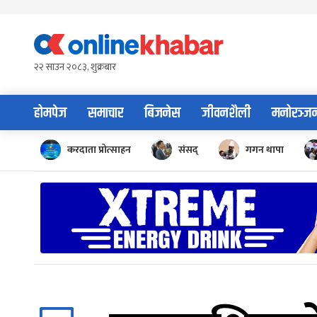
Skip
to
content
२२ साउन २०८३, शुक्रबार
होमपेज
समाचार
बिजनेस
जीवनशैली
मनोरञ्ज
करदाता प्रोत्साहन
संसद्
गगन थापा