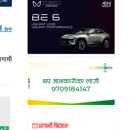
्ब ७०
अगामी
आगामी बिदाहरु