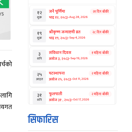
जनै पूर्णिमा
२१ दिन बाँकी
१२
-
भाद्र १२, २०८३
Aug 28, 2026
शुक्र
श्रीकृष्ण जन्माष्टमी व्रत
२८ दिन बाँकी
१९
-
भाद्र १९, २०८३
Sep 4, 2026
शुक्र
संविधान दिवस
१ महिना बाँकी
३
-
असोज ३, २०८३
Sep 19, 2026
शनि
खर्चको
घटस्थापना
२ महिना बाँकी
२५
-
असोज २५, २०८३
Oct 11, 2026
आइत
 लागि
फूलपाती
२ महिना बाँकी
३१
-
असोज ३१ , २०८३
Oct 17, 2026
शनि
ालयगत
कार्तिक सङ्क्रान्ति
२ महिना बाँकी
१
सिफारिस
-
कार्तिक १, २०८३
Oct 18, 2026
आइत