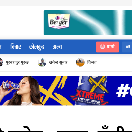
न
विचार
खेलकुद
अन्य
पात्रो
पुरबहादुर गुरुङ
खगेन्द्र सुनार
तिब्बत