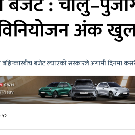
ो बजेट : चालु–पुँजी
त विनियोजन अंक खु
क्षीको बहिष्कारबीच बजेट ल्याएको सरकारले अगामी दिनमा कसरी 
६:५२