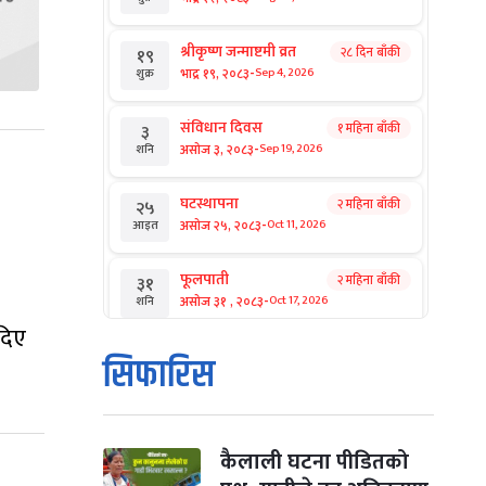
श्रीकृष्ण जन्माष्टमी व्रत
२८ दिन बाँकी
१९
-
भाद्र १९, २०८३
Sep 4, 2026
शुक्र
संविधान दिवस
१ महिना बाँकी
३
-
असोज ३, २०८३
Sep 19, 2026
शनि
घटस्थापना
२ महिना बाँकी
२५
-
असोज २५, २०८३
Oct 11, 2026
आइत
फूलपाती
२ महिना बाँकी
३१
-
असोज ३१ , २०८३
Oct 17, 2026
शनि
दिए
कार्तिक सङ्क्रान्ति
२ महिना बाँकी
१
सिफारिस
-
कार्तिक १, २०८३
Oct 18, 2026
आइत
महानवमी
२ महिना बाँकी
३
-
कार्तिक ३, २०८३
Oct 20, 2026
मंगल
कैलाली घटना पीडितको