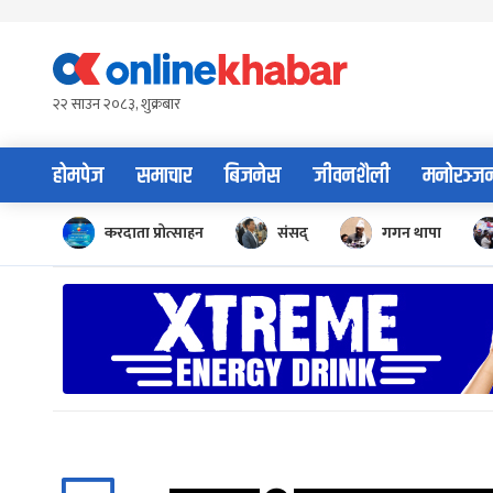
Skip
to
content
२२ साउन २०८३, शुक्रबार
होमपेज
समाचार
बिजनेस
जीवनशैली
मनोरञ्ज
करदाता प्रोत्साहन
संसद्
गगन थापा