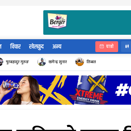
न
विचार
खेलकुद
अन्य
पात्रो
पुरबहादुर गुरुङ
खगेन्द्र सुनार
तिब्बत