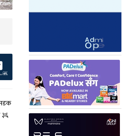
 सडक
 ३६