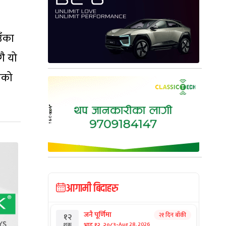
उँका
ै यो
ेको
आगामी बिदाहरु
जनै पूर्णिमा
२१ दिन बाँकी
१२
-
भाद्र १२, २०८३
Aug 28, 2026
शुक्र