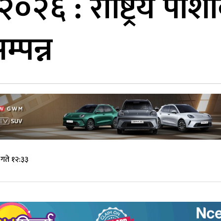
 २०२६ : राष्ट्रिय प
म्पन्न
गते १२:३३