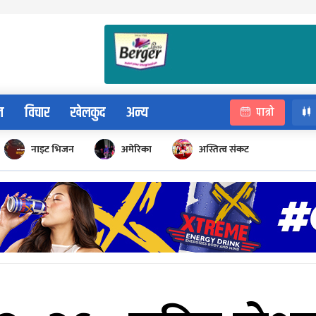
न
विचार
खेलकुद
अन्य
पात्रो
नाइट भिजन
अमेरिका
अस्तित्व संकट