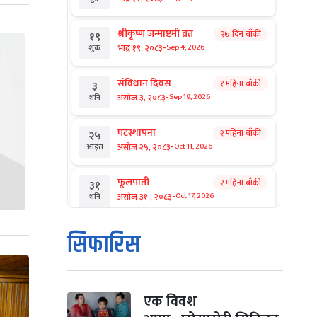
श्रीकृष्ण जन्माष्टमी व्रत
२७ दिन बाँकी
१९
-
भाद्र १९, २०८३
Sep 4, 2026
शुक्र
संविधान दिवस
१ महिना बाँकी
३
-
असोज ३, २०८३
Sep 19, 2026
शनि
घटस्थापना
२ महिना बाँकी
२५
-
असोज २५, २०८३
Oct 11, 2026
आइत
फूलपाती
२ महिना बाँकी
३१
-
असोज ३१ , २०८३
Oct 17, 2026
शनि
कार्तिक सङ्क्रान्ति
२ महिना बाँकी
१
सिफारिस
-
कार्तिक १, २०८३
Oct 18, 2026
आइत
महानवमी
२ महिना बाँकी
३
-
कार्तिक ३, २०८३
Oct 20, 2026
मंगल
एक विवश