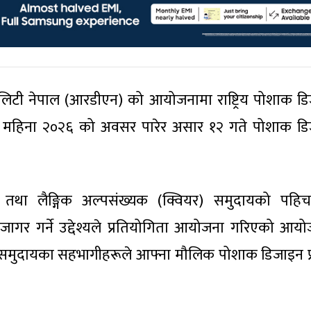
लिटी नेपाल (आरडीएन) को आयोजनामा राष्ट्रिय पोशाक ड
राइड महिना २०२६ को अवसर पारेर असार १२ गते पोशाक ड
तथा लैङ्गिक अल्पसंख्यक (क्वियर) समुदायको पहि
 उजागर गर्ने उद्देश्यले प्रतियोगिता आयोजना गरिएको आय
न समुदायका सहभागीहरूले आफ्ना मौलिक पोशाक डिजाइन प्र