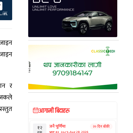
िजाइन
िजाइन
चान र
ोजकले
स्तुत
आगामी बिदाहरु
जनै पूर्णिमा
२० दिन बाँकी
१२
-
भाद्र १२, २०८३
Aug 28, 2026
शुक्र