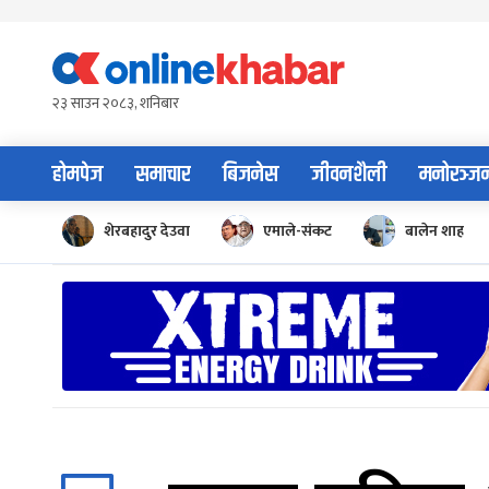
Skip
to
content
२३ साउन २०८३, शनिबार
होमपेज
समाचार
बिजनेस
जीवनशैली
मनोरञ्ज
शेरबहादुर देउवा
एमाले-संकट
बालेन शाह