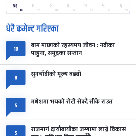
३१
१
२
३
४
५
६
ग्याल्पो ल्होसार
७ महिना बाँकी
२५
-
16
17
18
19
20
21
22
फाल्गुन २५, २०८३
Mar 9, 2027
मंगल
धेरै कमेन्ट गरिएका
पूर्णिमा व्रत
७ महिना बाँकी
७
-
चैत्र ७, २०८३
Mar 21, 2027
आइत
बाम माछाको रहस्यमय जीवन : नदीका
१०
फागुपूर्णिमा
७ महिना बाँकी
८
पाहुना, समुद्रका सन्तान
-
चैत्र ८, २०८३
Mar 22, 2027
सोम
सुनचाँदीको मूल्य बढ्यो
८
मधेशमा भयको रोटी सेक्दै सीके राउत
५
राजमार्ग दायाँबायाँका जग्गामा लाग्ने विकास
५