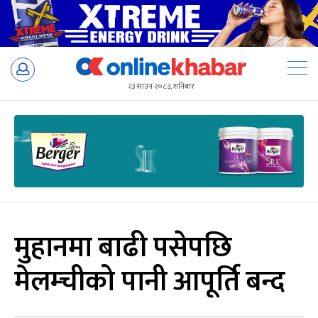
Skip
to
२३ साउन २०८३, शनिबार
content
मुहानमा बाढी पसेपछि
मेलम्चीको पानी आपूर्ति बन्द