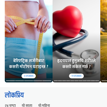
बेरिएट्रिक सर्जरीबाट
हृदयघात हुनुअघि शरीरले
कसरी मोटोपन घटाइन्छ ?
कस्तो संकेत गर्छ ?
5
STORIES
11
STORIES
लोकप्रिय
२४ घण्टा
यो साता
यो महिना