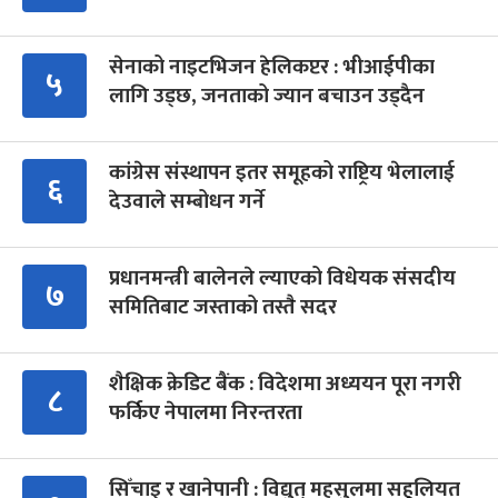
सेनाको नाइटभिजन हेलिकप्टर : भीआईपीका
५
लागि उड्छ, जनताको ज्यान बचाउन उड्दैन
कांग्रेस संस्थापन इतर समूहको राष्ट्रिय भेलालाई
६
देउवाले सम्बोधन गर्ने
प्रधानमन्त्री बालेनले ल्याएको विधेयक संसदीय
७
समितिबाट जस्ताको तस्तै सदर
शैक्षिक क्रेडिट बैंक : विदेशमा अध्ययन पूरा नगरी
८
फर्किए नेपालमा निरन्तरता
सिँचाइ र खानेपानी : विद्युत् महसुलमा सहुलियत