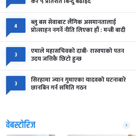
कर ५ प्रतिशत बिन्दु बढाइँदै
ब्लु बस सेवाबाट लैंगिक असमानतालाई
४
प्रोत्साहन नगर्ने नीति लिएका हौं : मन्त्री बादी
एमाले महासचिवको दाबी- रास्वपाको पतन
३
उदय जत्तिकै छिटो हुन्छ
सिरहामा ज्यान गुमाएका यादवको घटनाबारे
३
छानबिन गर्न समिति गठन
वेबस्टोरिज