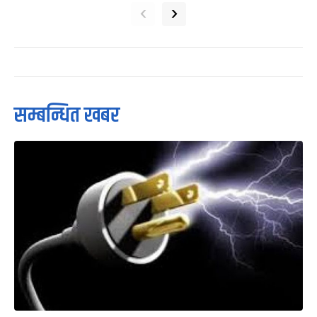
‹
›
सम्बन्धित खबर