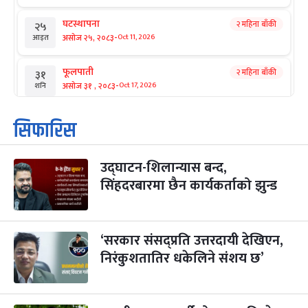
घटस्थापना
२ महिना बाँकी
२५
-
असोज २५, २०८३
Oct 11, 2026
आइत
फूलपाती
२ महिना बाँकी
३१
-
असोज ३१ , २०८३
Oct 17, 2026
शनि
कार्तिक सङ्क्रान्ति
२ महिना बाँकी
१
सिफारिस
-
कार्तिक १, २०८३
Oct 18, 2026
आइत
उद्घाटन-शिलान्यास बन्द,
महानवमी
२ महिना बाँकी
३
-
सिंहदरबारमा छैन कार्यकर्ताको झुन्ड
कार्तिक ३, २०८३
Oct 20, 2026
मंगल
विजयादशमी
२ महिना बाँकी
४
-
कार्तिक ४, २०८३
Oct 21, 2026
बुध
‘सरकार संसद्प्रति उत्तरदायी देखिएन,
निरंकुशतातिर धकेलिने संशय छ’
पापा‌ङ्कुशा एकादशी व्रत
२ महिना बाँकी
५
-
कार्तिक ५, २०८३
Oct 22, 2026
बिहि