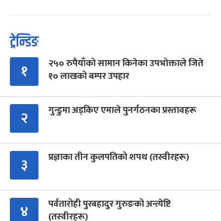
ट्रेन्डिङ
२५० रुपैयाँको सामान किनेका उपभोक्ताले जिते
१
१० लाखको बम्पर उपहार
गुन्डुमा अड्किए एमाले पुनर्गठनका प्रस्तावहरू
२
प्रज्ञाका तीन कुलपतिको शपथ (तस्वीरहरू)
३
पर्वतारोही पुरबहादुर गुरुङको अन्त्येष्टि
४
(तस्वीरहरू)