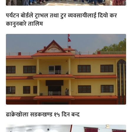
पर्यटन बोर्डले ट्राभल तथा टुर व्यवसायीलाई दियो कर
कानुनबारे तालिम
ढाक्रेखोला सडकखण्ड १५ दिन बन्द