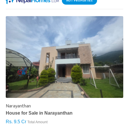
HOT PROPERTIES
Narayanthan
I
House for Sale in Narayanthan
H
Rs. 9.5 Cr
R
Total Amount