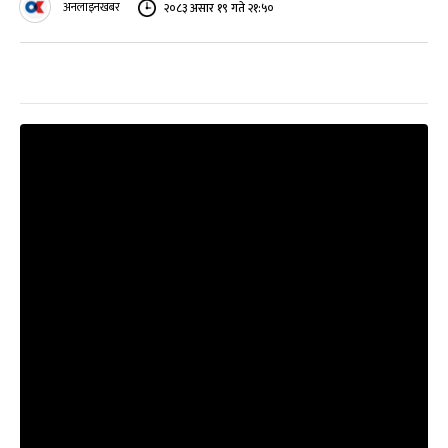
अनलाइनखबर
२०८३ असार १९ गते २१:५०