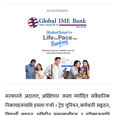
सरकारले अदालत, अख्तियार जस्ता मर्यादित संवैधानिक
निकायहरूमाथि हमला गर्‍यो । ट्रेड युनियन, कर्मचारी सङ्गठन,
विद्यार्थी सङ्गठन, भूमिहीन सुकुम्बासीहरू र गरिबहरूमाथि