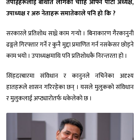
तपाईंहरूलाई बेथिति लागेको चाहिँ आफ्नै पार्टी अध्यक्ष,
उपाध्यक्ष र अरु नेताहरू समातेकाले पनि हो कि ?
सरकारले प्रतिशोध साध्ने काम गर्‍यो । बिनाकारण गैरकानुनी
ढङ्गले गिरफ्तार गर्ने र कुनै मुद्दा प्रमाणित गर्न नसकेसर छोड्ने
काम भयो । उपाध्यक्षमाथि पनि प्रतिशोधकै निरन्तरता हो ।
सिंहदरबारमा संविधान र कानुनले नचिनेका अदृश्य
हातहरूले शासन गरिरहेका छन् । यसले मुलुकको संविधान
र मुलुकलाई अप्ठ्यारोतर्फ धकेलेको छ ।