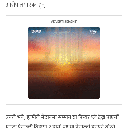
आरोप लगाएका हुन् ।
उनले भने, ‘हामीले मैदानमा सम्मान वा फियर प्ले देख्न पाएनौँ ।
एउटा पेनाल्टी दिइएन र हाम्रो पक्षमा पेनाल्टी हुनुपर्ने दोस्रो