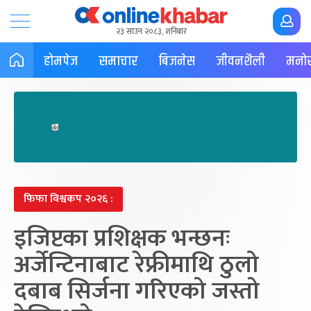
२३ साउन २०८३, शनिबार
होमपेज
समाचार
बिजनेस
जीवनशैली
मनोर
फिफा विश्वकप २०२६ :
इजिप्टका प्रशिक्षक भन्छनः
अर्जेन्टिनाबाट रेफ्रीमाथि ठुलो
दबाब सिर्जना गरिएको जस्तो