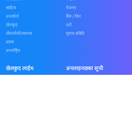
समाचार
विजनेस
समाज
बजार
विचार/ब्लग
पर्यटन
साहित्य
रोजगार
अन्तर्वार्ता
बैँक / वित्त
खेलकुद़़
अटो
जीवनशैली/स्वास्थ्य
सूचना-प्रविधि
प्रवास
अन्तर्राष्ट्रिय
खेलकुद लाईभ
अनलाइनखबर सूची
एनपीएल २०८१
नेपालका ५० प्रभावशाली महिला २०८१
ICC Men T20 World Cup 2024
नेपालका ५० प्रभावशाली महिला २०८०
IPL 2024
चालीस मुनिका चालीस- २०८१