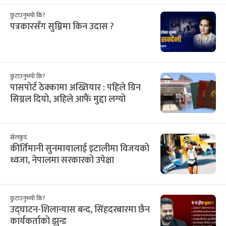
३१
१
२
३
४
५
६
16
17
18
19
20
21
22
सिफारिस
छुटाउनुभयो कि?
पत्रकारसँग सुम्निमा किन उदास ?
छुटाउनुभयो कि?
पासपोर्ट ठेक्कामा अख्तियार : पहिले ग्रिन
सिग्नल दियो, अहिले आफैं मुद्दा लग्यो
खेलकुद
कीर्तिमानी सुनमायालाई इटालीमा विजयको
ध्वजा, नेपालमा सरकारको उपेक्षा