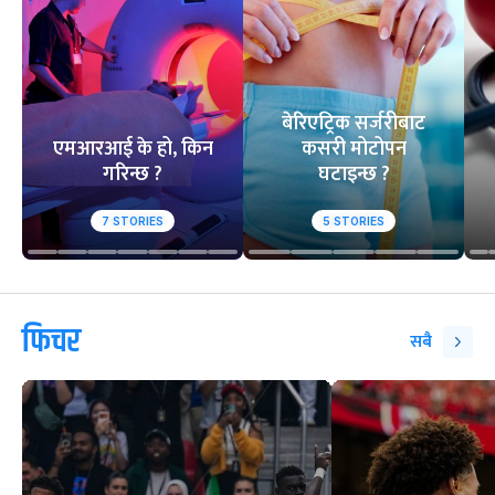
बेरिएट्रिक सर्जरीबाट
एमआरआई के हो, किन
कसरी मोटोपन
गरिन्छ ?
घटाइन्छ ?
7
STORIES
5
STORIES
फिचर
सबै