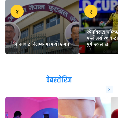
ट्रेन्डिङ
१
२
स्पेनविरुद्ध चम्क
फलोअर्स १० घन्ट
फिफाबाट निलम्बनमा पर्‍यो एन्फा
पुगे ५० लाख
वेबस्टोरिज