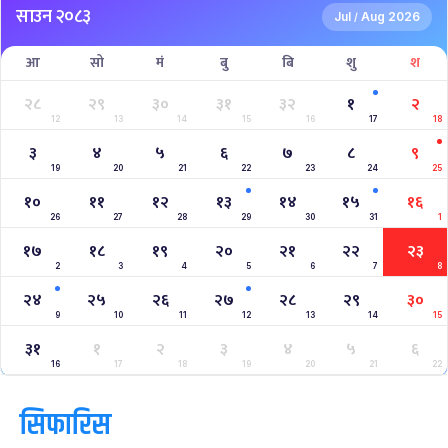
क्यालेन्डर
साउन २०८३
Jul
Aug 2026
/
आ
सो
मं
बु
बि
शु
श
२८
२९
३०
३१
३२
१
२
12
13
14
15
16
17
18
३
४
५
६
७
८
९
19
20
21
22
23
24
25
१०
११
१२
१३
१४
१५
१६
26
27
28
29
30
31
1
१७
१८
१९
२०
२१
२२
२३
2
3
4
5
6
7
8
२४
२५
२६
२७
२८
२९
३०
9
10
11
12
13
14
15