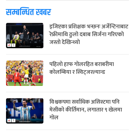
ग्याल्पो ल्होसार
७ महिना बाँकी
२५
-
फाल्गुन २५, २०८३
Mar 9, 2027
मंगल
प्रतिक्रिया दिनुहोस्
पूर्णिमा व्रत
७ महिना बाँकी
७
-
चैत्र ७, २०८३
Mar 21, 2027
आइत
सम्बन्धित खबर
फागुपूर्णिमा
७ महिना बाँकी
८
-
चैत्र ८, २०८३
Mar 22, 2027
सोम
इजिप्टका प्रशिक्षक भन्छनः अर्जेन्टिनाबाट
रेफ्रीमाथि ठुलो दबाब सिर्जना गरिएको
जस्तो देखिन्थ्यो
पहिलो हाफ गोलरहित बराबरीमा
कोलम्बिया र स्विट्जरल्यान्ड
विश्वकपमा सर्वाधिक असिस्टमा पनि