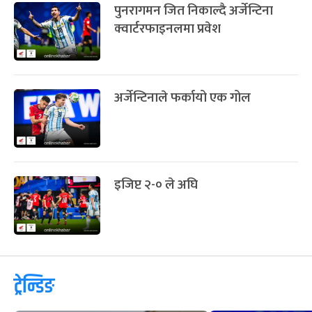
मेसीको कीर्तिमान, लगातार ९ खेलमा
गोल
पुनरागमन जित निकाल्दै अर्जेन्टिना
क्वार्टरफाइनलमा प्रवेश
अर्जेन्टिनाले फर्कायो एक गोल
इजिप्ट २-० ले अघि