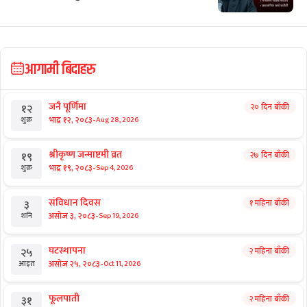
छुटाउनुभयो कि?
उद्घाटन-शिलान्यास बन्द, सिंहदरबारमा छैन
कार्यकर्ताको झुन्ड
आगामी बिदाहरु
जनै पूर्णिमा
२० दिन बाँकी
१२
-
भाद्र १२, २०८३
Aug 28, 2026
शुक्र
श्रीकृष्ण जन्माष्टमी व्रत
२७ दिन बाँकी
१९
-
भाद्र १९, २०८३
Sep 4, 2026
शुक्र
संविधान दिवस
१ महिना बाँकी
३
-
असोज ३, २०८३
Sep 19, 2026
शनि