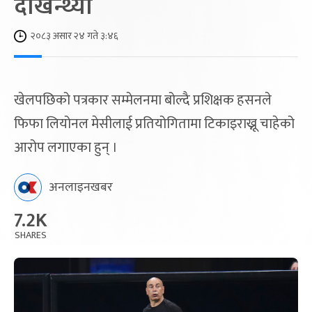
देखिन्थ्यो
२०८३ असार २४ गते ३:४६
खेलपछिको पत्रकार सम्मेलनमा बोल्दै प्रशिक्षक हसनले
फिफा लियोनल मेसीलाई प्रतियोगितामा टिकाइराख्नू चाहेको
आरोप लगाएका हुन् ।
अनलाइनखबर
7.2K
SHARES