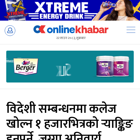
Skip
to
२२ साउन २०८३, शुक्रबार
content
विदेशी सम्बन्धनमा कलेज
खोल्न १ हजारभित्रको र्‍याङ्किङ
हुनुपर्ने, जग्गा अनिवार्य