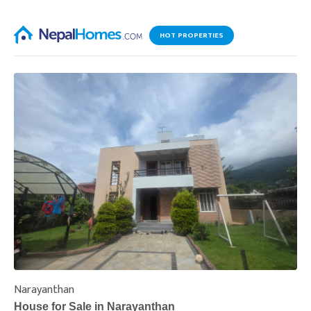
HOT PROPERTIES
Narayanthan
I
House for Sale in Narayanthan
H