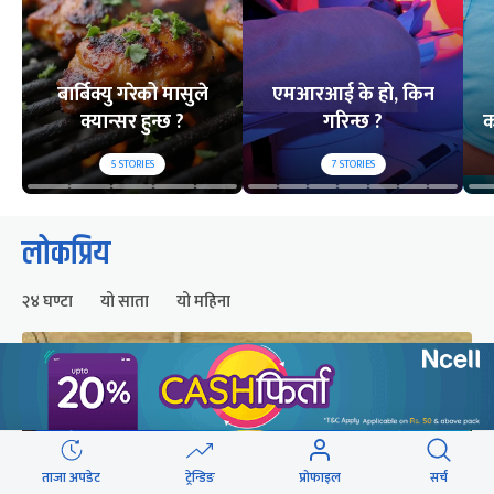
बार्बिक्यु गरेको मासुले
एमआरआई के हो, किन
क्यान्सर हुन्छ ?
गरिन्छ ?
क
5
STORIES
7
STORIES
लोकप्रिय
२४ घण्टा
यो साता
यो महिना
ताजा अपडेट
ट्रेन्डिङ
प्रोफाइल
सर्च