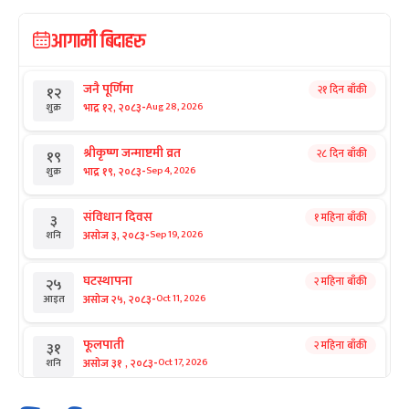
आगामी बिदाहरु
जनै पूर्णिमा
२१ दिन बाँकी
१२
-
भाद्र १२, २०८३
Aug 28, 2026
शुक्र
श्रीकृष्ण जन्माष्टमी व्रत
२८ दिन बाँकी
१९
-
भाद्र १९, २०८३
Sep 4, 2026
शुक्र
संविधान दिवस
१ महिना बाँकी
३
-
असोज ३, २०८३
Sep 19, 2026
शनि
घटस्थापना
२ महिना बाँकी
२५
-
असोज २५, २०८३
Oct 11, 2026
आइत
फूलपाती
२ महिना बाँकी
३१
-
असोज ३१ , २०८३
Oct 17, 2026
शनि
कार्तिक सङ्क्रान्ति