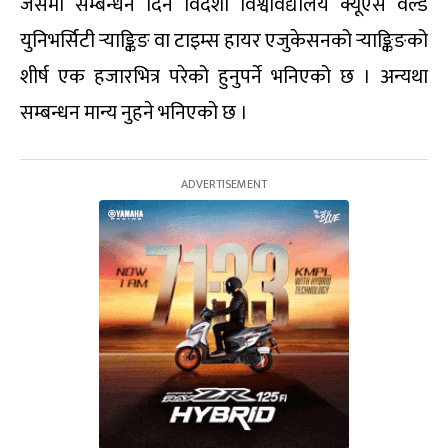
जसमा सम्बन्धन दिने विदेशी विश्वविद्यालय क्यूएस वर्ल्ड
युनिभर्सिटी र्‍याङ्किङ वा टाइम्स हायर एजुकेसनको र्‍याङ्किङको
शीर्ष एक हजारभित्र परेको हुनुपर्ने भनिएको छ । अन्यथा
सम्बन्धन मान्य नुहने भनिएको छ ।