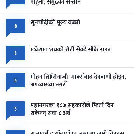
पाहुना, समुद्रका सन्तान
-
चैत्र ८, २०८३
Mar 22, 2027
सोम
सुनचाँदीको मूल्य बढ्यो
८
मधेशमा भयको रोटी सेक्दै सीके राउत
५
मोहन तिम्सिनाजी- मार्क्सवाद देववाणी होइन,
५
अपव्याख्या नगरौं
महानगरका १८७ सहकारीले फिर्ता दिन
५
सकेनन् सवा ८ अर्ब
राजमार्ग दायाँबायाँका जग्गामा लाग्ने विकास