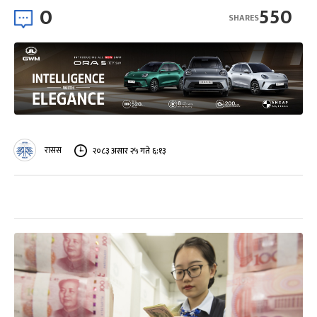
0
550
SHARES
रासस
२०८३ असार २५ गते ६:१३