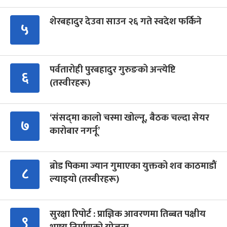
शेरबहादुर देउवा साउन २६ गते स्वदेश फर्किने
५
पर्वतारोही पुरबहादुर गुरुङको अन्त्येष्टि
६
(तस्वीरहरू)
‘संसद्‍मा कालो चस्मा खोल्नू, बैठक चल्दा सेयर
७
कारोबार नगर्नू’
ब्रोड पिकमा ज्यान गुमाएका युक्तको शव काठमाडौं
८
ल्याइयो (तस्वीरहरू)
सुरक्षा रिपोर्ट : प्राज्ञिक आवरणमा तिब्बत पक्षीय
९