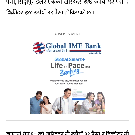
पैसा, सिङ्गापुर डलर एकको खरिददर ११७ रुपैयाँ ९२ पैसा र
बिक्रीदर ११८ रुपैयाँ ३९ पैसा तोकिएको छ ।
जापानी येन १० को खरिददर नौ रुपैयाँ ३९ पैसा र बिक्रीदर नौ