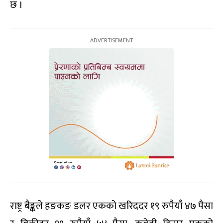
छ ।
राष्ट्र बैङ्कले हङकङ डलर एकको खरिददर १९ रुपैयाँ ४७ पैसा