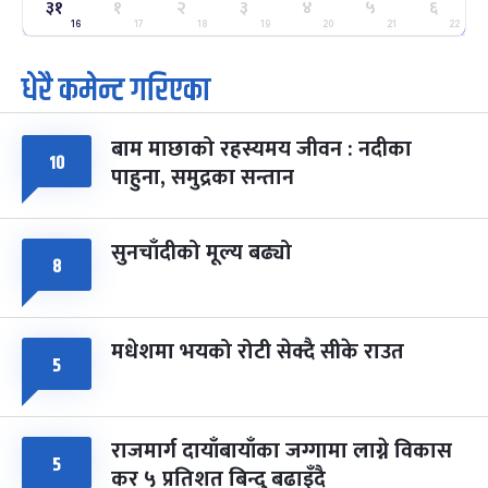
ग्याल्पो ल्होसार
७ महिना बाँकी
२५
३१
१
२
३
४
५
६
-
फाल्गुन २५, २०८३
Mar 9, 2027
मंगल
16
17
18
19
20
21
22
धेरै कमेन्ट गरिएका
पूर्णिमा व्रत
७ महिना बाँकी
७
-
चैत्र ७, २०८३
Mar 21, 2027
आइत
बाम माछाको रहस्यमय जीवन : नदीका
फागुपूर्णिमा
७ महिना बाँकी
८
१०
पाहुना, समुद्रका सन्तान
-
चैत्र ८, २०८३
Mar 22, 2027
सोम
सुनचाँदीको मूल्य बढ्यो
८
मधेशमा भयको रोटी सेक्दै सीके राउत
५
राजमार्ग दायाँबायाँका जग्गामा लाग्ने विकास
५
कर ५ प्रतिशत बिन्दु बढाइँदै