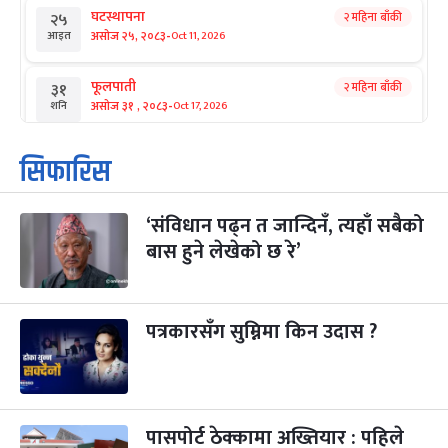
घटस्थापना
२ महिना बाँकी
२५
-
असोज २५, २०८३
Oct 11, 2026
आइत
फूलपाती
२ महिना बाँकी
३१
-
असोज ३१ , २०८३
Oct 17, 2026
शनि
कार्तिक सङ्क्रान्ति
२ महिना बाँकी
१
सिफारिस
-
कार्तिक १, २०८३
Oct 18, 2026
आइत
‘संविधान पढ्न त जान्दिनँ, त्यहाँ सबैको
महानवमी
२ महिना बाँकी
३
-
बास हुने लेखेको छ रे’
कार्तिक ३, २०८३
Oct 20, 2026
मंगल
विजयादशमी
२ महिना बाँकी
४
-
कार्तिक ४, २०८३
Oct 21, 2026
बुध
पत्रकारसँग सुम्निमा किन उदास ?
पापा‌ङ्कुशा एकादशी व्रत
२ महिना बाँकी
५
-
कार्तिक ५, २०८३
Oct 22, 2026
बिहि
पासपोर्ट ठेक्कामा अख्तियार : पहिले
कुकुर तिहार
३ महिना बाँकी
२२