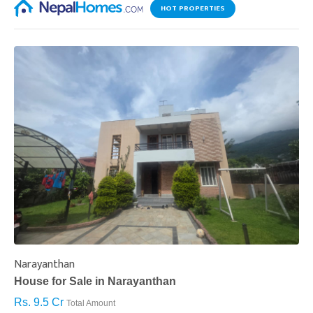
HOT PROPERTIES
Narayanthan
I
House for Sale in Narayanthan
H
Rs. 9.5 Cr
R
Total Amount