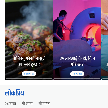
बार्बिक्यु गरेको मासुले
एमआरआई के हो, किन
क्यान्सर हुन्छ ?
गरिन्छ ?
क
5
STORIES
7
STORIES
लोकप्रिय
२४ घण्टा
यो साता
यो महिना