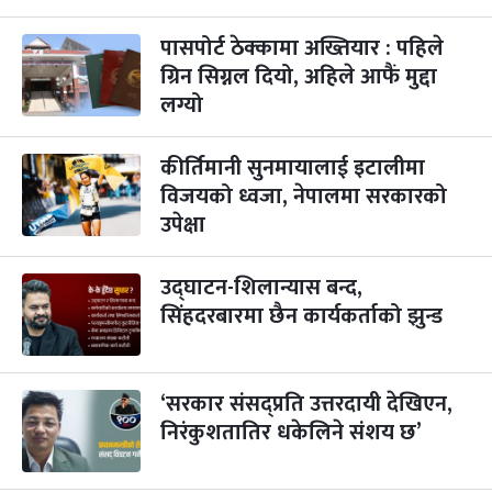
पासपोर्ट ठेक्कामा अख्तियार : पहिले
कुकुर तिहार
३ महिना बाँकी
२२
-
कार्तिक २२, २०८३
ग्रिन सिग्नल दियो, अहिले आफैं मुद्दा
Nov 8, 2026
आइत
लग्यो
गाई पूजा
३ महिना बाँकी
२३
-
कार्तिक २३, २०८३
Nov 9, 2026
सोम
कीर्तिमानी सुनमायालाई इटालीमा
विजयको ध्वजा, नेपालमा सरकारको
गोरुपुजा
३ महिना बाँकी
२४
उपेक्षा
-
कार्तिक २४, २०८३
Nov 10, 2026
मंगल
भाइटीका
३ महिना बाँकी
२५
उद्घाटन-शिलान्यास बन्द,
-
कार्तिक २५, २०८३
Nov 11, 2026
बुध
सिंहदरबारमा छैन कार्यकर्ताको झुन्ड
छठपर्व
३ महिना बाँकी
२९
-
कार्तिक २९, २०८३
Nov 15, 2026
आइत
‘सरकार संसद्प्रति उत्तरदायी देखिएन,
निरंकुशतातिर धकेलिने संशय छ’
क्रिसमस डे
४ महिना बाँकी
१०
-
पौष १०, २०८३
Dec 25, 2026
शुक्र