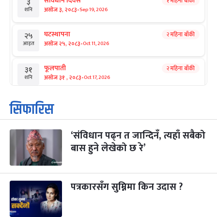
संविधान दिवस
१ महिना बाँकी
३
-
असोज ३, २०८३
Sep 19, 2026
शनि
घटस्थापना
२ महिना बाँकी
२५
-
असोज २५, २०८३
Oct 11, 2026
आइत
फूलपाती
२ महिना बाँकी
३१
-
असोज ३१ , २०८३
Oct 17, 2026
शनि
कार्तिक सङ्क्रान्ति
२ महिना बाँकी
१
सिफारिस
-
कार्तिक १, २०८३
Oct 18, 2026
आइत
‘संविधान पढ्न त जान्दिनँ, त्यहाँ सबैको
महानवमी
२ महिना बाँकी
३
-
बास हुने लेखेको छ रे’
कार्तिक ३, २०८३
Oct 20, 2026
मंगल
विजयादशमी
२ महिना बाँकी
४
-
कार्तिक ४, २०८३
Oct 21, 2026
बुध
पत्रकारसँग सुम्निमा किन उदास ?
पापा‌ङ्कुशा एकादशी व्रत
२ महिना बाँकी
५
-
कार्तिक ५, २०८३
Oct 22, 2026
बिहि