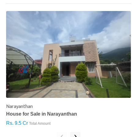
Narayanthan
I
House for Sale in Narayanthan
H
Rs. 9.5 Cr
R
Total Amount
‹
›