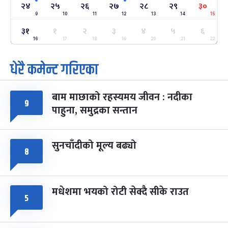
-
फाल्गुन २४, २०८३
Mar 8, 2027
सोम
२४
२५
२६
२७
२८
२९
३०
9
10
11
12
13
14
15
ग्याल्पो ल्होसार
७ महिना बाँकी
२५
३१
१
२
३
४
५
६
-
फाल्गुन २५, २०८३
Mar 9, 2027
मंगल
16
17
18
19
20
21
22
धेरै कमेन्ट गरिएका
पूर्णिमा व्रत
७ महिना बाँकी
७
-
चैत्र ७, २०८३
Mar 21, 2027
आइत
बाम माछाको रहस्यमय जीवन : नदीका
फागुपूर्णिमा
७ महिना बाँकी
८
९
पाहुना, समुद्रका सन्तान
-
चैत्र ८, २०८३
Mar 22, 2027
सोम
सुनचाँदीको मूल्य बढ्यो
८
मधेशमा भयको रोटी सेक्दै सीके राउत
५