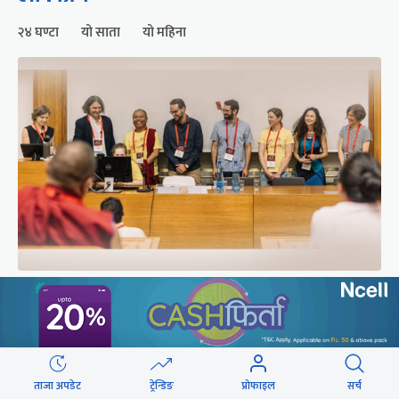
२४ घण्टा
यो साता
यो महिना
चीनको चासोपछि सरकारले रद्द गर्‍यो तिब्बती अध्ययन
सम्मेलन
ताजा अपडेट
ट्रेन्डिङ
प्रोफाइल
सर्च