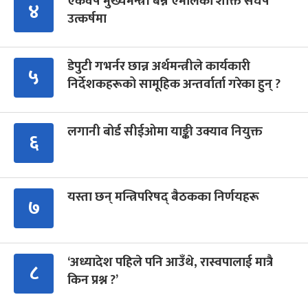
एकवर्षे मुख्यमन्त्री बन्न एमालेको शक्ति संघर्ष
४
उत्कर्षमा
डेपुटी गभर्नर छान्न अर्थमन्त्रीले कार्यकारी
५
निर्देशकहरूको सामूहिक अन्तर्वार्ता गरेका हुन् ?
लगानी बोर्ड सीईओमा याङ्की उक्याव नियुक्त
६
यस्ता छन् मन्त्रिपरिषद् बैठकका निर्णयहरू
७
‘अध्यादेश पहिले पनि आउँथे, रास्वपालाई मात्रै
८
किन प्रश्न ?’