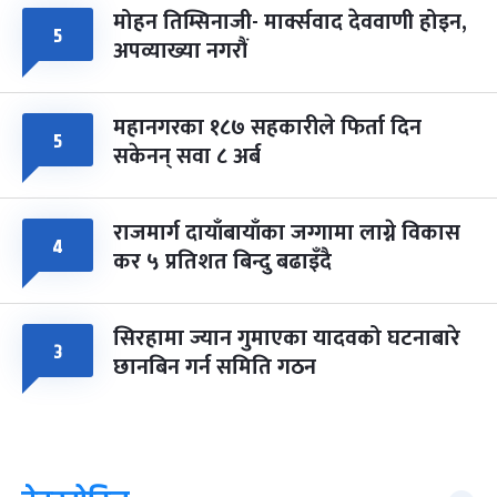
मोहन तिम्सिनाजी- मार्क्सवाद देववाणी होइन,
५
अपव्याख्या नगरौं
महानगरका १८७ सहकारीले फिर्ता दिन
५
सकेनन् सवा ८ अर्ब
राजमार्ग दायाँबायाँका जग्गामा लाग्ने विकास
४
कर ५ प्रतिशत बिन्दु बढाइँदै
सिरहामा ज्यान गुमाएका यादवको घटनाबारे
३
छानबिन गर्न समिति गठन