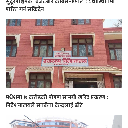
सुदूरपश्चिमको बजेटबारे कांग्रेस–एमाले : यथास्थितिमा
पारित गर्न सकिँदैन
मधेशमा ७ करोडको पोषण सामग्री खरिद प्रकरण :
निर्देशनालयले सतर्कता केन्द्रलाई ढाँटे