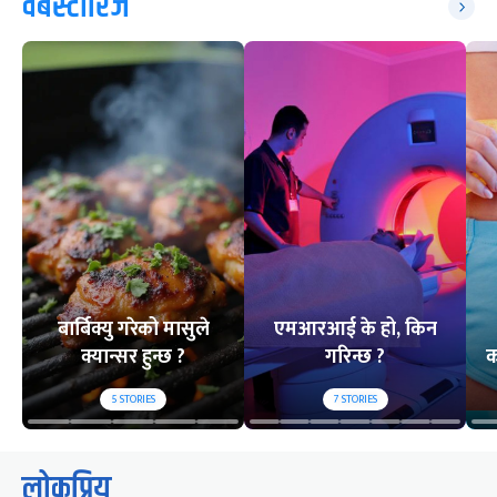
वेबस्टोरिज
बार्बिक्यु गरेको मासुले
एमआरआई के हो, किन
क्यान्सर हुन्छ ?
गरिन्छ ?
क
5
STORIES
7
STORIES
लोकप्रिय