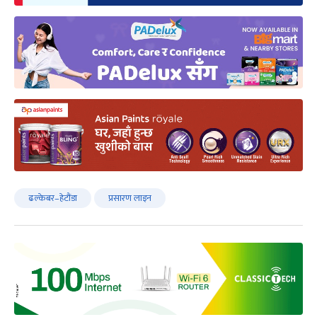
ढल्केबर–हेटौंडा
प्रसारण लाइन