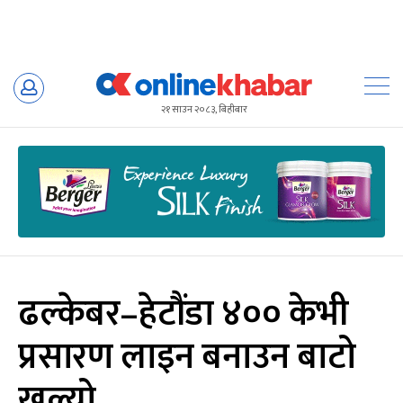
Skip
to
२१ साउन २०८३, बिहीबार
content
ढल्केबर–हेटौंडा ४०० केभी
प्रसारण लाइन बनाउन बाटो
खुल्यो