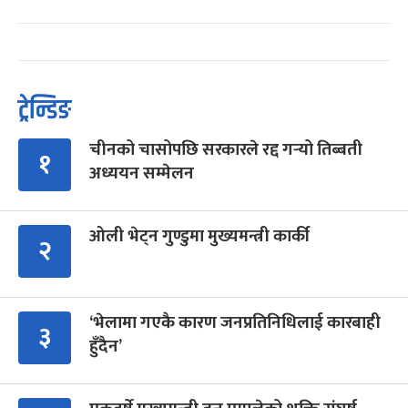
ट्रेन्डिङ
चीनको चासोपछि सरकारले रद्द गर्‍यो तिब्बती
१
अध्ययन सम्मेलन
ओली भेट्न गुण्डुमा मुख्यमन्त्री कार्की
२
‘भेलामा गएकै कारण जनप्रतिनिधिलाई कारबाही
३
हुँदैन’